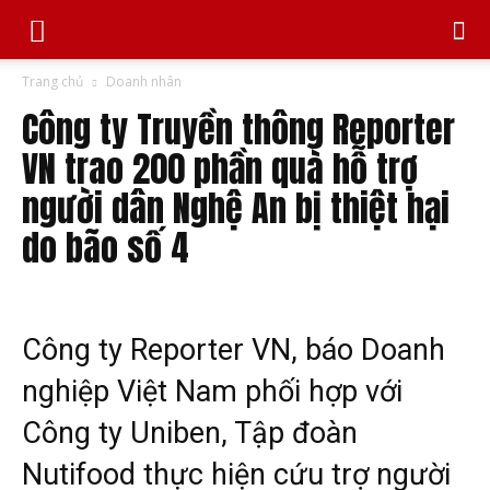
Trang chủ
Doanh nhân
Công ty Truyền thông Reporter
VN trao 200 phần quà hỗ trợ
người dân Nghệ An bị thiệt hại
do bão số 4
Công ty Reporter VN, báo Doanh
nghiệp Việt Nam phối hợp với
Công ty Uniben, Tập đoàn
Nutifood thực hiện cứu trợ người