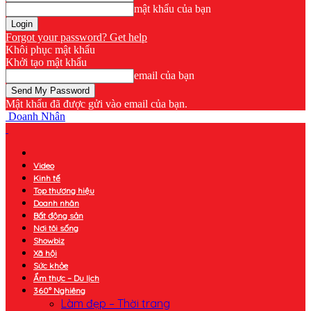
mật khẩu của bạn
Forgot your password? Get help
Khôi phục mật khẩu
Khởi tạo mật khẩu
email của bạn
Mật khẩu đã được gửi vào email của bạn.
Doanh Nhân
Video
Kinh tế
Top thương hiệu
Doanh nhân
Bất động sản
Nơi tôi sống
Showbiz
Xã hội
Sức khỏe
Ẩm thực – Du lịch
360° Nghiêng
Làm đẹp – Thời trang