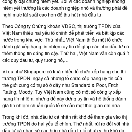
công ty đại chúng niêm yết. Bởi vì các doanh nghiệp không
niêm yết thường là các doanh nghiệp nhỏ và thường phải đề
nghị mức lãi suất cao hơn để thu hút nhà đầu tư.
Theo Công ty Chứng khoán VDSC, thị trường TPDN của
Việt Nam thiếu hai yếu tố chính để phát triển và bắt kịp các
nước trong khu vực. Thứ nhất, Việt Nam thiếu một tổ chức
đánh giá xếp hạng tín nhiệm uy tín để giúp các nhà đầu tư có
thêm thông tin đáng tin cậy. Thứ hai, Việt Nam vẫn còn quá ít
các quỹ đầu tư, quỹ tương hỗ,…
Ví dụ như Singapore có khá nhiều tổ chức xếp hạng cho thị
trường TPDN, ngay cả những tổ chức xếp hàng uy tín của
thế giới cũng có trụ sở ở đây như Standard & Poor, Fitch
Rating, Moody. Tuy Việt Nam cũng có một số công ty xếp
hạng tín nhiệm, nhưng để xây dựng uy tín và hệ thống đánh
giá tín nhiệm chuẩn quốc tế sẽ cần một thời gian dài nữa.
Trong khi đó, nhà đầu tư cá nhân rất khó để tham gia vào thị
trường TPDN do hai yếu tố chính. Thứ nhất, rủi ro đối với nhà
đầu tư cá nhân sẽ cao hơn nhà dầu tư tổ chức vì họ khó đa