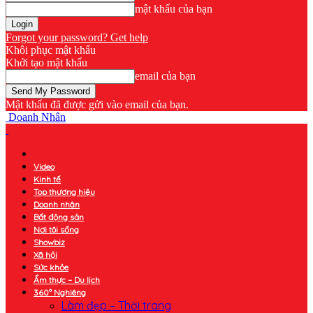
mật khẩu của bạn
Forgot your password? Get help
Khôi phục mật khẩu
Khởi tạo mật khẩu
email của bạn
Mật khẩu đã được gửi vào email của bạn.
Doanh Nhân
Video
Kinh tế
Top thương hiệu
Doanh nhân
Bất động sản
Nơi tôi sống
Showbiz
Xã hội
Sức khỏe
Ẩm thực – Du lịch
360° Nghiêng
Làm đẹp – Thời trang