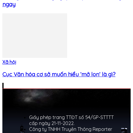
ngay
Xã hội
Cục Văn hóa cơ sở muốn hiểu ‘mở lon’ là gì?
Giấy phép trang TTĐT số 54/GP-STTTT
cấp ngày 21-11-2022.
Công ty TNHH Truyền Thông Reporter