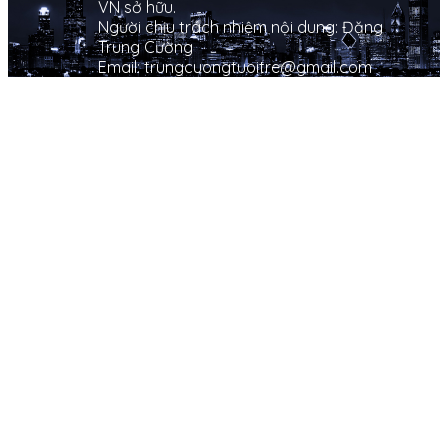
VN sở hữu.
Người chịu trách nhiệm nội dung: Đặng
Trung Cường
Email: trungcuongtuoitre@gmail.com