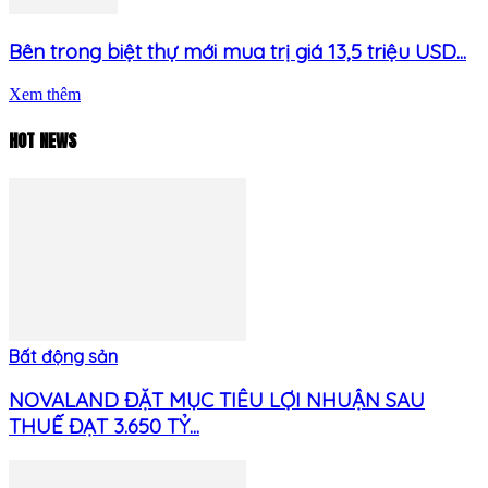
Bên trong biệt thự mới mua trị giá 13,5 triệu USD...
Xem thêm
HOT NEWS
Bất động sản
NOVALAND ĐẶT MỤC TIÊU LỢI NHUẬN SAU
THUẾ ĐẠT 3.650 TỶ...