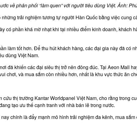
ước về phân phối “làm quen” với người tiêu dùng Việt. Ảnh: Ph
những trải nghiệm tương tự người Hàn Quốc bằng việc cung cấ
ày có phần khá mờ nhạt khi tại nhiều điểm kinh doanh, khách 
 phần làm tốt hơn. Để thu hút khách hàng, các đại gia này đã 
iêu dùng Việt Nam.
t nơi đã khiến các đại siêu thị trở nên đông đúc. Tại Aeon Mall
 vui chơi, và mua sắm còn nhiều hơn, nhất là khu vực thức ăn ch
ứu thị trường Kantar Worldpanel Việt Nam, cho rằng trong cuộ
đang tạo ưu thế cạnh tranh với nhà bán lẻ trong nước.
n nay chính là đẩy mạnh mô hình trải nghiệm đa kênh, mua sắm 