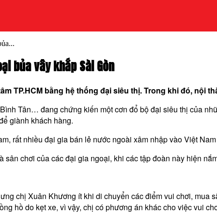
bủa...
goại bủa vây khắp Sài Gòn
âm TP.HCM bằng hệ thống đại siêu thị. Trong khi đó, nội th
nh Tân… đang chứng kiến một cơn đổ bộ đại siêu thị của nhữn
 để giành khách hàng.
am, rất nhiều đại gia bán lẻ nước ngoài xâm nhập vào Việt Nam
 sân chơi của các đại gia ngoại, khi các tập đoàn này hiện nắm
g chị Xuân Khương ít khi di chuyển các điểm vui chơi, mua s
g hồ do kẹt xe, vì vậy, chị có phương án khác cho việc vui chơi 