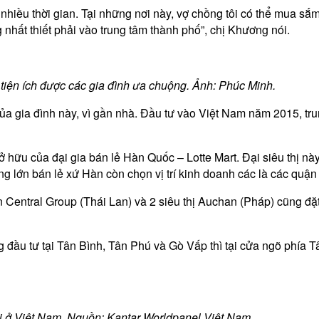
t nhiều thời gian. Tại những nơi này, vợ chồng tôi có thể mua sắm
 nhất thiết phải vào trung tâm thành phố”, chị Khương nói.
 tiện ích được các gia đình ưa chuộng. Ảnh: Phúc Minh.
của gia đình này, vì gần nhà. Đầu tư vào Việt Nam năm 2015, t
 hữu của đại gia bán lẻ Hàn Quốc – Lotte Mart. Đại siêu thị n
g lớn bán lẻ xứ Hàn còn chọn vị trí kinh doanh các là các quận
n Central Group (Thái Lan) và 2 siêu thị Auchan (Pháp) cũng đặt 
g đầu tư tại Tân Bình, Tân Phú và Gò Vấp thì tại cửa ngõ phía T
ị ở Việt Nam. Nguồn: Kantar Worldpanel Việt Nam.