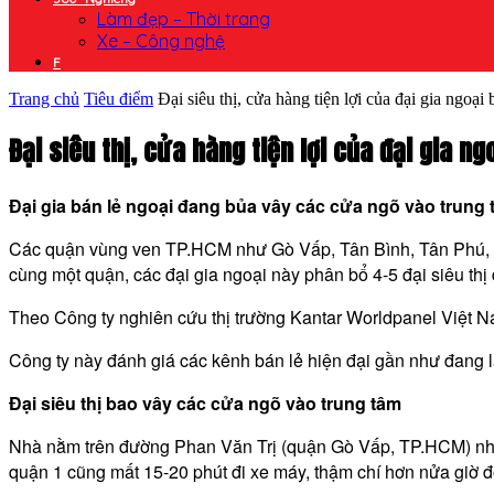
Làm đẹp – Thời trang
Xe – Công nghệ
F
Trang chủ
Tiêu điểm
Đại siêu thị, cửa hàng tiện lợi của đại gia ngoại 
Đại siêu thị, cửa hàng tiện lợi của đại gia n
Đại gia bán lẻ ngoại đang bủa vây các cửa ngõ vào trung t
Các quận vùng ven TP.HCM như Gò Vấp, Tân Bình, Tân Phú, Bì
cùng một quận, các đại gia ngoại này phân bổ 4-5 đại siêu thị
Theo Công ty nghiên cứu thị trường Kantar Worldpanel Việt N
Công ty này đánh giá các kênh bán lẻ hiện đại gần như đang là
Đại siêu thị bao vây các cửa ngõ vào trung tâm
Nhà nằm trên đường Phan Văn Trị (quận Gò Vấp, TP.HCM) nhưn
quận 1 cũng mất 15-20 phút đi xe máy, thậm chí hơn nửa giờ đồn