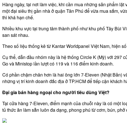
Hàng ngày, tại nơi làm việc, khi cần mua những sản phẩm lặt v
một đại siêu thị gần nhà ở quận Tân Phú để vừa mua sắm, vừa 
thì khá hạn chế.
Nhiều khu vực tại trung tâm thành phố như khu phố Tây Bùi V
san sát nhau.
Theo số liệu thống kê từ Kantar Worldpanel Việt Nam, hiện số 
Cụ thể, dẫn đầu nhóm này là hệ thống Circle K (Mỹ) với 297 c
Go và Ministop lần lượt có 119 và 116 điểm kinh doanh.
Có phần chậm chân hơn là hai ông lớn 7-Eleven (Nhật Bản) v
những vị trí kinh doanh đắc địa ở TP.HCM để tiếp cận khách h
Đại gia bán hàng ngoại cho người tiêu dùng Việt?
Tại cửa hàng 7-Eleven, điểm mạnh của chuỗi này là có một lo
tủ thức ăn làm sẵn luôn đa dạng, phong phú từ cơm, bún, phở