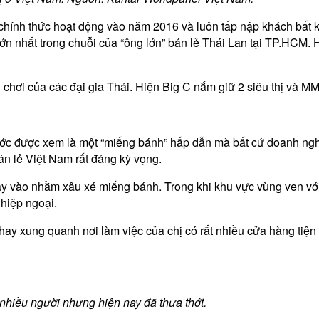
 chính thức hoạt động vào năm 2016 và luôn tấp nập khách bất
lớn nhất trong chuỗi của “ông lớn” bán lẻ Thái Lan tại TP.HCM.
chơi của các đại gia Thái. Hiện Big C nắm giữ 2 siêu thị và M
ước được xem là một “miếng bánh” hấp dẫn mà bất cứ doanh ngh
án lẻ Việt Nam rất đáng kỳ vọng.
 vào nhằm xâu xé miếng bánh. Trong khi khu vực vùng ven với diệ
ghiệp ngoại.
y xung quanh nơi làm việc của chị có rất nhiều cửa hàng tiện 
 nhiều người nhưng hiện nay đã thưa thớt.