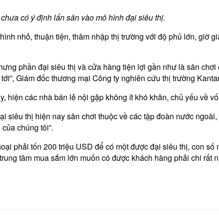
ưa có ý định lấn sân vào mô hình đại siêu thị.
 hình nhỏ, thuận tiện, thâm nhập thị trường với độ phủ lớn, giờ 
 nhưng phần đại siêu thị và cửa hàng tiện lợi gần như là sân chơ
n tới”, Giám đốc thương mại Công ty nghiên cứu thị trường Kant
này, hiện các nhà bán lẻ nội gặp không ít khó khăn, chủ yếu về v
siêu thị hiện nay sân chơi thuộc về các tập đoàn nước ngoài, 
 của chúng tôi”.
i phải tốn 200 triệu USD để có một được đại siêu thị, con số 
 trung tâm mua sắm lớn muốn có được khách hàng phải chi rất nh