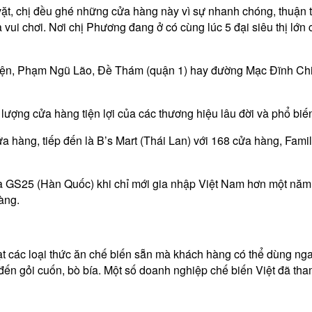
ặt, chị đều ghé những cửa hàng này vì sự nhanh chóng, thuận ti
vui chơi. Nơi chị Phương đang ở có cùng lúc 5 đại siêu thị lớn
iện, Phạm Ngũ Lão, Đề Thám (quận 1) hay đường Mạc Đĩnh Chi c
lượng cửa hàng tiện lợi của các thương hiệu lâu đời và phổ biế
ửa hàng, tiếp đến là B’s Mart (Thái Lan) với 168 cửa hàng, Fam
à GS25 (Hàn Quốc) khi chỉ mới gia nhập Việt Nam hơn một năm
àng.
ạt các loại thức ăn chế biến sẵn mà khách hàng có thể dùng ng
 đến gỏi cuốn, bò bía. Một số doanh nghiệp chế biến Việt đã t