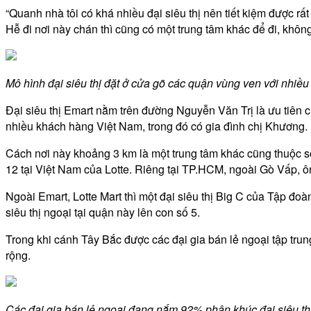
“Quanh nhà tôi có khá nhiều đại siêu thị nên tiết kiệm được rấ
Hễ đi nơi này chán thì cũng có một trung tâm khác để đi, không
Mô hình đại siêu thị đặt ở cửa gõ các quận vùng ven với nhiều
Đại siêu thị Emart nằm trên đường Nguyễn Văn Trị là ưu tiên 
nhiều khách hàng Việt Nam, trong đó có gia đình chị Khương.
Cách nơi này khoảng 3 km là một trung tâm khác cũng thuộc sở
12 tại Việt Nam của Lotte. Riêng tại TP.HCM, ngoài Gò Vấp, ôn
Ngoài Emart, Lotte Mart thì một đại siêu thị Big C của Tập đoà
siêu thị ngoại tại quận này lên con số 5.
Trong khi cánh Tây Bắc được các đại gia bán lẻ ngoại tập trun
rộng.
Các đại gia bán lẻ ngoại đang nắm 92% phân khúc đại siêu th