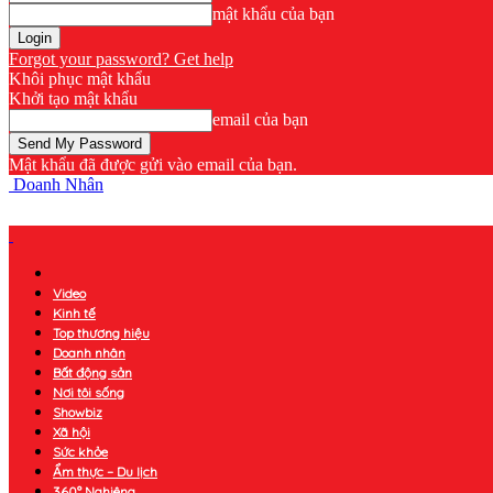
mật khẩu của bạn
Forgot your password? Get help
Khôi phục mật khẩu
Khởi tạo mật khẩu
email của bạn
Mật khẩu đã được gửi vào email của bạn.
Doanh Nhân
Video
Kinh tế
Top thương hiệu
Doanh nhân
Bất động sản
Nơi tôi sống
Showbiz
Xã hội
Sức khỏe
Ẩm thực – Du lịch
360° Nghiêng