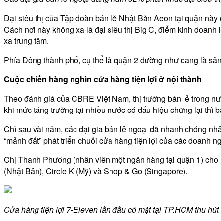
Đại siêu thị của Tập đoàn bán lẻ Nhật Bản Aeon tại quận này
Cách nơi này không xa là đại siêu thị Big C, điểm kinh doanh 
xa trung tâm.
Phía Đông thành phố, cụ thể là quận 2 dường như đang là sân 
Cuộc chiến hàng nghìn cửa hàng tiện lợi ở nội thành
Theo đánh giá của CBRE Việt Nam, thị trường bán lẻ trong n
khi mức tăng trưởng tại nhiều nước có dấu hiệu chững lại thì b
Chỉ sau vài năm, các đại gia bán lẻ ngoại đã nhanh chóng nhảy
“mảnh đất” phát triển chuỗi cửa hàng tiện lợi của các doanh n
Chị Thanh Phương (nhân viên một ngân hàng tại quận 1) cho ha
(Nhật Bản), Circle K (Mỹ) và Shop & Go (Singapore).
Cửa hàng tiện lợi 7-Eleven lần đầu có mặt tại TP.HCM thu hút