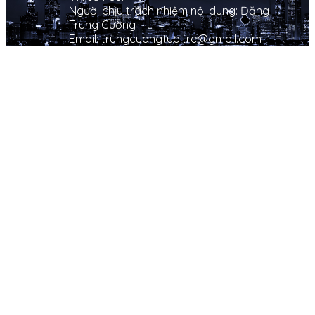
Người chịu trách nhiệm nội dung: Đặng
Trung Cường
Email: trungcuongtuoitre@gmail.com