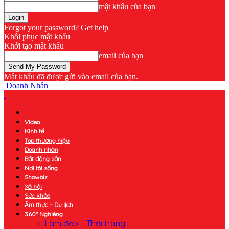
mật khẩu của bạn
Forgot your password? Get help
Khôi phục mật khẩu
Khởi tạo mật khẩu
email của bạn
Mật khẩu đã được gửi vào email của bạn.
Doanh Nhân
Video
Kinh tế
Top thương hiệu
Doanh nhân
Bất động sản
Nơi tôi sống
Showbiz
Xã hội
Sức khỏe
Ẩm thực – Du lịch
360° Nghiêng
Làm đẹp – Thời trang