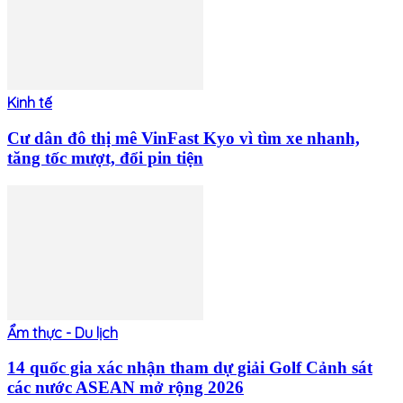
Kinh tế
Cư dân đô thị mê VinFast Kyo vì tìm xe nhanh,
tăng tốc mượt, đổi pin tiện
Ẩm thực - Du lịch
14 quốc gia xác nhận tham dự giải Golf Cảnh sát
các nước ASEAN mở rộng 2026