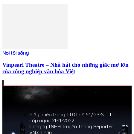
Nơi tôi sống
Vinpearl Theatre – Nhà hát cho những giấc mơ lớn
của công nghiệp văn hóa Việt
Giấy phép trang TTĐT số 54/GP-STTTT
cấp ngày 21-11-2022.
Công ty TNHH Truyền Thông Reporter
VN sở hữu.