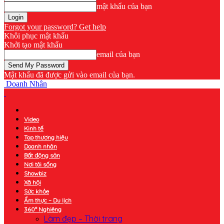
mật khẩu của bạn
Forgot your password? Get help
Khôi phục mật khẩu
Khởi tạo mật khẩu
email của bạn
Mật khẩu đã được gửi vào email của bạn.
Doanh Nhân
Video
Kinh tế
Top thương hiệu
Doanh nhân
Bất động sản
Nơi tôi sống
Showbiz
Xã hội
Sức khỏe
Ẩm thực – Du lịch
360° Nghiêng
Làm đẹp – Thời trang