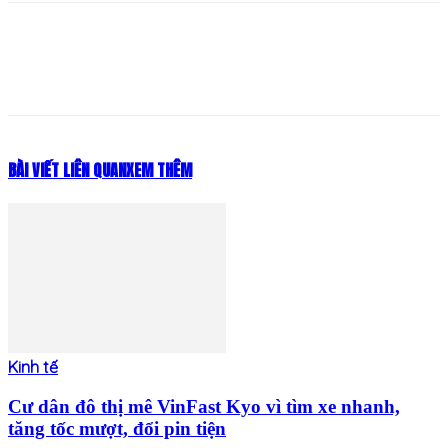
BÀI VIẾT LIÊN QUAN
XEM THÊM
Kinh tế
Cư dân đô thị mê VinFast Kyo vì tìm xe nhanh,
tăng tốc mượt, đổi pin tiện