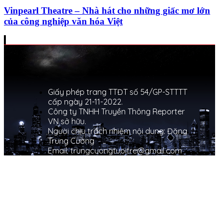
Vinpearl Theatre – Nhà hát cho những giấc mơ lớn
của công nghiệp văn hóa Việt
Giấy phép trang TTĐT số 54/GP-STTTT
cấp ngày 21-11-2022.
Công ty TNHH Truyền Thông Reporter
VN sở hữu.
Người chịu trách nhiệm nội dung: Đặng
Trung Cường
Email: trungcuongtuoitre@gmail.com