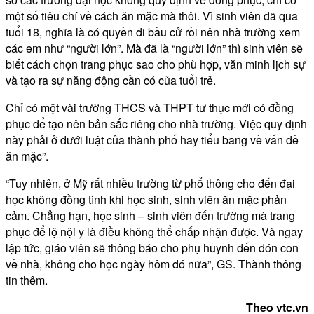
một số tiêu chí về cách ăn mặc mà thôi. Vì sinh viên đã qua
tuổi 18, nghĩa là có quyền đi bầu cử rồi nên nhà trường xem
các em như “người lớn”. Mà đã là “người lớn” thì sinh viên sẽ
biết cách chọn trang phục sao cho phù hợp, văn minh lịch sự
và tạo ra sự năng động cần có của tuổi trẻ.
Chỉ có một vài trường THCS và THPT tư thục mới có đồng
phục để tạo nên bản sắc riêng cho nhà trường. Việc quy định
này phải ở dưới luật của thành phố hay tiểu bang về vấn đề
ăn mặc”.
“Tuy nhiên, ở Mỹ rất nhiều trường từ phổ thông cho đến đại
học không đồng tình khi học sinh, sinh viên ăn mặc phản
cảm. Chẳng hạn, học sinh – sinh viên đến trường mà trang
phục để lộ nội y là điều không thể chấp nhận được. Và ngay
lập tức, giáo viên sẽ thông báo cho phụ huynh đến đón con
về nhà, không cho học ngày hôm đó nữa”, GS. Thành thông
tin thêm.
Theo vtc.vn