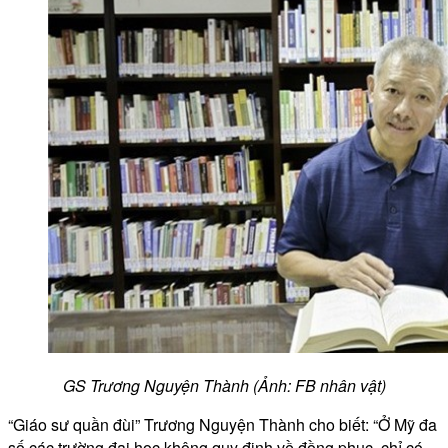
GS Trương Nguyện Thành (Ảnh: FB nhân vật)
“Giáo sư quần đùi” Trương Nguyện Thành cho biết: “Ở Mỹ đa
số các trường đại học không quy định về đồng phục, chỉ có