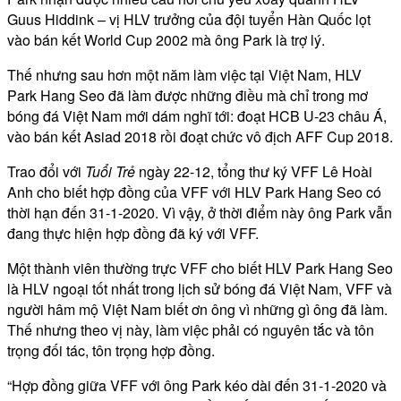
Guus Hiddink – vị HLV trưởng của đội tuyển Hàn Quốc lọt
vào bán kết World Cup 2002 mà ông Park là trợ lý.
Thế nhưng sau hơn một năm làm việc tại Việt Nam, HLV
Park Hang Seo đã làm được những điều mà chỉ trong mơ
bóng đá Việt Nam mới dám nghĩ tới: đoạt HCB U-23 châu Á,
vào bán kết Asiad 2018 rồi đoạt chức vô địch AFF Cup 2018.
Trao đổi với
Tuổi Trẻ
ngày 22-12, tổng thư ký VFF Lê Hoài
Anh cho biết hợp đồng của VFF với HLV Park Hang Seo có
thời hạn đến 31-1-2020. Vì vậy, ở thời điểm này ông Park vẫn
đang thực hiện hợp đồng đã ký với VFF.
Một thành viên thường trực VFF cho biết HLV Park Hang Seo
là HLV ngoại tốt nhất trong lịch sử bóng đá Việt Nam, VFF và
người hâm mộ Việt Nam biết ơn ông vì những gì ông đã làm.
Thế nhưng theo vị này, làm việc phải có nguyên tắc và tôn
trọng đối tác, tôn trọng hợp đồng.
“Hợp đồng giữa VFF với ông Park kéo dài đến 31-1-2020 và