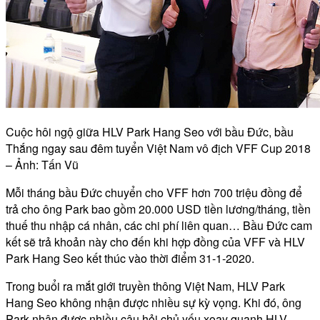
Cuộc hôi ngộ giữa HLV Park Hang Seo với bầu Đức, bầu
Thắng ngay sau đêm tuyển Việt Nam vô địch VFF Cup 2018
– Ảnh: Tấn Vũ
Mỗi tháng bầu Đức chuyển cho VFF hơn 700 triệu đồng để
trả cho ông Park bao gồm 20.000 USD tiền lương/tháng, tiền
thuế thu nhập cá nhân, các chi phí liên quan… Bầu Đức cam
kết sẽ trả khoản này cho đến khi hợp đồng của VFF và HLV
Park Hang Seo kết thúc vào thời điểm 31-1-2020.
Trong buổi ra mắt giới truyền thông Việt Nam, HLV Park
Hang Seo không nhận được nhiều sự kỳ vọng. Khi đó, ông
Park nhận được nhiều câu hỏi chủ yếu xoay quanh HLV