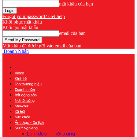
mật khẩu của bạn
Forgot your password? Get help
Khôi phục mật khẩu
Khởi tạo mật khẩu
email của bạn
Mật khẩu đã được gửi vào email của bạn.
Doanh Nhân
Video
Kinh tế
Top thương hiệu
Doanh nhân
Bất động sản
Nơi tôi sống
Showbiz
Xã hội
Sức khỏe
Ẩm thực – Du lịch
360° Nghiêng
Làm đẹp – Thời trang