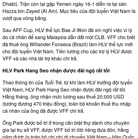
Dhabi). Trận còn lại gặp Yemen ngày 16-1 diễn ra tại sân
Hazza bin Zayed (Al Ain). Mục tiêu của đội tuyển Việt Nam là
vượt qua vòng bảng.
Sau AFF Cup, HLV thể lực Bae Ji Won đã xin nghỉ việc vì lý
do cá nhân để sang Malaysia dẫn dắt một CLB. VFF cho biết
đã thuê ông Willander Fonseca (Brazil) làm HLV thể lực mới
cho đội tuyển Việt Nam. Tiền lương cho các trợ lý HLV được
VFF và các nhà tài trợ khác chi trả.
HLV Park Hang Seo nhận được đãi ngộ rất tốt
Theo thông tin của
Tuổi Trẻ
, từ khi làm HLV trưởng đội tuyển
Việt Nam, HLV Park Hang Seo nhận được đãi ngộ rất tốt.
Hằng tháng, ông nhận mức lương sau thuế 20.000 USD
(tương đương 470 triệu đồng), toàn bộ khoản thuế thu nhập
cá nhân của ông đã được VFF chi trả.
Ông Park được bố trí ở trong căn biệt thự dành cho chuyên
gia tại trụ sở VFF, được VFF bố trí ôtô riêng đưa đón, hằng
năm được lo toàn bộ chi phí di chuyển Việt Nam – Hàn Quốc