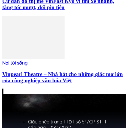
Cư dân đô thị mê VinFast Kyo vì tìm xe nhanh,
tăng tốc mượt, đổi pin tiện
Nơi tôi sống
Vinpearl Theatre – Nhà hát cho những giấc mơ lớn
của công nghiệp văn hóa Việt
Giấy phép trang TTĐT số 54/GP-STTTT
cấp ngày 21-11-2022.