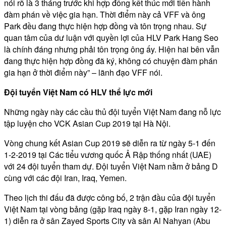
nói rõ là 3 tháng trước khi hợp đồng kết thúc mới tiến hành
đàm phán về việc gia hạn. Thời điểm này cả VFF và ông
Park đều đang thực hiện hợp đồng và tôn trọng nhau. Sự
quan tâm của dư luận với quyền lợi của HLV Park Hang Seo
là chính đáng nhưng phải tôn trọng ông ấy. Hiện hai bên vẫn
đang thực hiện hợp đồng đã ký, không có chuyện đàm phán
gia hạn ở thời điểm này” – lãnh đạo VFF nói.
Đội tuyển Việt Nam có HLV thể lực mới
Những ngày này các cầu thủ đội tuyển Việt Nam đang nỗ lực
tập luyện cho VCK Asian Cup 2019 tại Hà Nội.
Vòng chung kết Asian Cup 2019 sẽ diễn ra từ ngày 5-1 đến
1-2-2019 tại Các tiểu vương quốc Ả Rập thống nhất (UAE)
với 24 đội tuyển tham dự. Đội tuyển Việt Nam nằm ở bảng D
cùng với các đội Iran, Iraq, Yemen.
Theo lịch thi đấu đã được công bố, 2 trận đầu của đội tuyển
Việt Nam tại vòng bảng (gặp Iraq ngày 8-1, gặp Iran ngày 12-
1) diễn ra ở sân Zayed Sports City và sân Al Nahyan (Abu