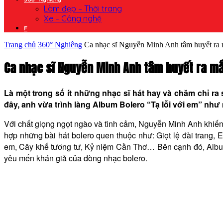
Làm đẹp – Thời trang
Xe – Công nghệ
F
Trang chủ
360° Nghiêng
Ca nhạc sĩ Nguyễn Minh Anh tâm huyết ra 
Ca nhạc sĩ Nguyễn Minh Anh tâm huyết ra mắ
Là một trong số ít những nhạc sĩ hát hay và chăm chỉ r
đây, anh vừa trình làng Album Bolero “Tạ lỗi với em” n
Với chất giọng ngọt ngào và tình cảm, Nguyễn Minh Anh khiến
hợp những bài hát bolero quen thuộc như: Giọt lệ đài trang
em, Cây khế tương tư, Kỷ niệm Cần Thơ… Bên cạnh đó, Album
yêu mến khán giả của dòng nhạc bolero.