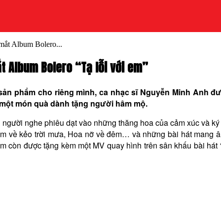
mắt Album Bolero...
t Album Bolero “Tạ lỗi với em”
a sản phẩm cho riêng mình, ca nhạc sĩ Nguyễn Minh Anh đ
hư một món quà dành tặng người hâm mộ.
 người nghe phiêu dạt vào những thăng hoa của cảm xúc và ký ức
, Em về kẻo trời mưa, Hoa nỡ về đêm… và những bài hát mang 
 còn được tặng kèm một MV quay hình trên sân khấu bài hát “