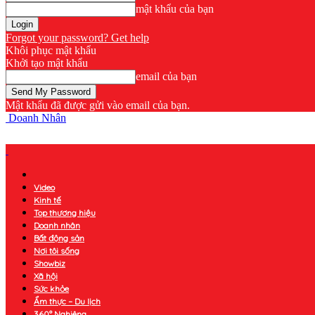
mật khẩu của bạn
Forgot your password? Get help
Khôi phục mật khẩu
Khởi tạo mật khẩu
email của bạn
Mật khẩu đã được gửi vào email của bạn.
Doanh Nhân
Video
Kinh tế
Top thương hiệu
Doanh nhân
Bất động sản
Nơi tôi sống
Showbiz
Xã hội
Sức khỏe
Ẩm thực – Du lịch
360° Nghiêng