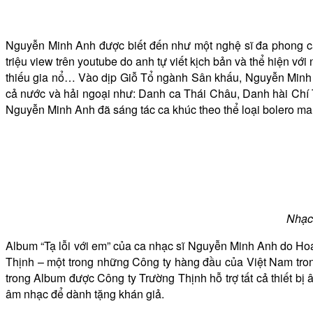
Nguyễn Minh Anh được biết đến như một nghệ sĩ đa phong cá
triệu view trên youtube do anh tự viết kịch bản và thể hiện với
thiếu gia nổ… Vào dịp Giỗ Tổ ngành Sân khấu, Nguyễn Minh An
cả nước và hải ngoại như: Danh ca Thái Châu, Danh hài Ch
Nguyễn Minh Anh đã sáng tác ca khúc theo thể loại bolero m
Nhạc
Album “Tạ lỗi với em” của ca nhạc sĩ Nguyễn Minh Anh do H
Thịnh – một trong những Công ty hàng đầu của Việt Nam tro
trong Album được Công ty Trường Thịnh hỗ trợ tất cả thiết 
âm nhạc để dành tặng khán giả.