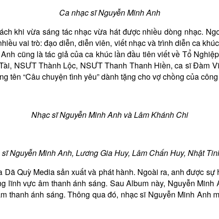
Ca nhạc sĩ Nguyễn Minh Anh
ch khi vừa sáng tác nhạc vừa hát được nhiều dòng nhạc. Ngo
 nhiều vai trò: đạo diễn, diễn viên, viết nhạc và trình diễn ca k
h cũng là tác giả của ca khúc lần đầu tiên viết về Tổ Nghiệp
í Tài, NSƯT Thành Lộc, NSƯT Thanh Thanh Hiền, ca sĩ Đàm Vĩ
ang tên “Câu chuyện tình yêu” dành tặng cho vợ chồng của côn
Nhạc sĩ Nguyễn Minh Anh và Lâm Khánh Chi
 sĩ Nguyễn Minh Anh, Lương Gia Huy, Lâm Chấn Huy, Nhật Tin
oa Dã Quỳ Media sản xuất và phát hành. Ngoài ra, anh được sự
ng lĩnh vực âm thanh ánh sáng. Sau Album này, Nguyễn Minh An
bị âm thanh ánh sáng. Thông qua đó, nhạc sĩ Nguyễn Minh Anh 