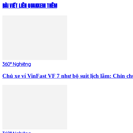
BÀI VIẾT LIÊN QUAN
XEM THÊM
360° Nghiêng
Chủ xe ví VinFast VF 7 như bộ suit lịch lãm: Chỉn c