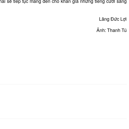
i sẽ tiếp tục mang đến cho khán giả những tiếng cười sảng
Lăng Đức Lợi
Ảnh: Thanh Tú