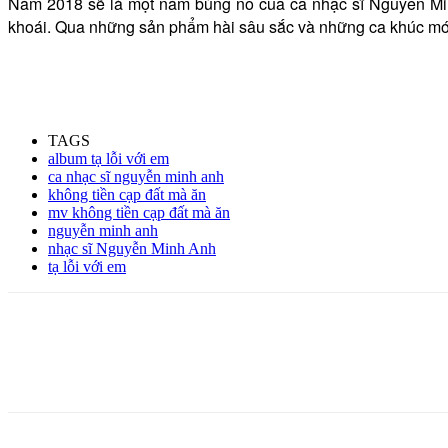
Năm 2018 sẽ là một năm bùng nổ của ca nhạc sĩ Nguyễn Min
khoái. Qua những sản phẩm hài sâu sắc và những ca khúc mới
TAGS
album tạ lỗi với em
ca nhạc sĩ nguyễn minh anh
không tiền cạp đất mà ăn
mv không tiền cạp đất mà ăn
nguyễn minh anh
nhạc sĩ Nguyễn Minh Anh
tạ lỗi với em
Share