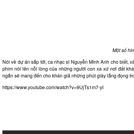
Một số hì
Nói về dự án sắp tới, ca nhạc sĩ Nguyễn Minh Anh cho biết, v
phim nói lên nỗi lòng của những người con xa xứ nơi đất k
ngắn sẽ mang đến cho khán giả những phút giây lắng đọng t
https://www.youtube.com/watch?v=9UjTs1m7-yI