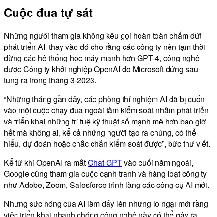
Cuộc đua tự sát
Những người tham gia không kêu gọi hoàn toàn chấm dứt
phát triển AI, thay vào đó cho rằng các công ty nên tạm thời
dừng các hệ thống học máy mạnh hơn GPT-4, công nghệ
được Công ty khởi nghiệp OpenAI do Microsoft đứng sau
tung ra trong tháng 3-2023.
“Những tháng gần đây, các phòng thí nghiệm AI đã bị cuốn
vào một cuộc chạy đua ngoài tầm kiểm soát nhằm phát triển
và triển khai những trí tuệ kỹ thuật số mạnh mẽ hơn bao giờ
hết mà không ai, kể cả những người tạo ra chúng, có thể
hiểu, dự đoán hoặc chắc chắn kiểm soát được”, bức thư viết.
Kể từ khi OpenAI ra mắt
Chat GPT
vào cuối năm ngoái,
Google cũng tham gia cuộc cạnh tranh và hàng loạt công ty
như Adobe, Zoom, Salesforce trình làng các công cụ AI mới.
Nhưng sức nóng của AI làm dấy lên những lo ngại mới rằng
việc triển khai nhanh chóng công nghệ này có thể gây ra