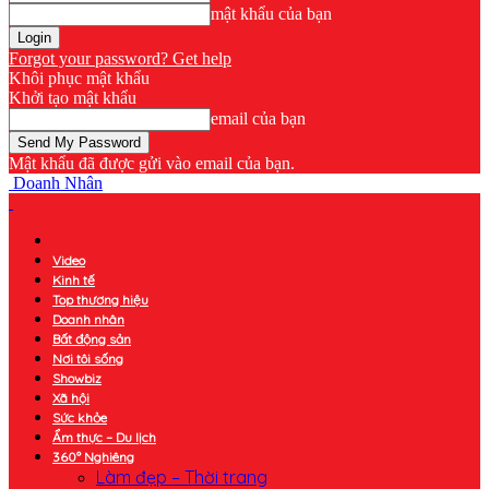
mật khẩu của bạn
Forgot your password? Get help
Khôi phục mật khẩu
Khởi tạo mật khẩu
email của bạn
Mật khẩu đã được gửi vào email của bạn.
Doanh Nhân
Video
Kinh tế
Top thương hiệu
Doanh nhân
Bất động sản
Nơi tôi sống
Showbiz
Xã hội
Sức khỏe
Ẩm thực – Du lịch
360° Nghiêng
Làm đẹp – Thời trang