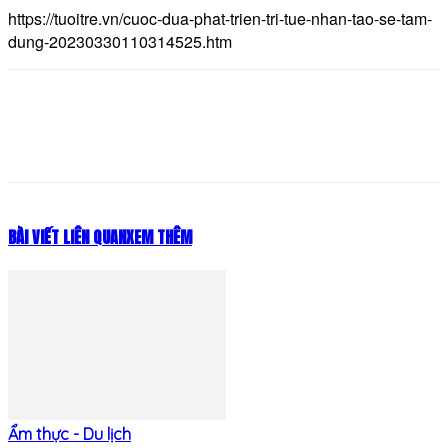
https://tuoitre.vn/cuoc-dua-phat-trien-tri-tue-nhan-tao-se-tam-
dung-20230330110314525.htm
BÀI VIẾT LIÊN QUAN
XEM THÊM
Ẩm thực - Du lịch