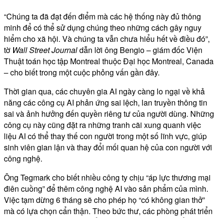
“Chúng ta đã đạt đến điểm mà các hệ thống này đủ thông
minh để có thể sử dụng chúng theo những cách gây nguy
hiểm cho xã hội. Và chúng ta vẫn chưa hiểu hết về điều đó”,
tờ
Wall Street Journal
dẫn lời ông Bengio – giám đốc Viện
Thuật toán học tập Montreal thuộc Đại học Montreal, Canada
– cho biết trong một cuộc phỏng vấn gần đây.
Thời gian qua, các chuyên gia AI ngày càng lo ngại về khả
năng các công cụ AI phản ứng sai lệch, lan truyền thông tin
sai và ảnh hưởng đến quyền riêng tư của người dùng. Những
công cụ này cũng đặt ra những tranh cãi xung quanh việc
liệu AI có thể thay thế con người trong một số lĩnh vực, giúp
sinh viên gian lận và thay đổi mối quan hệ của con người với
công nghệ.
Ông Tegmark cho biết nhiều công ty chịu “áp lực thương mại
điên cuồng” để thêm công nghệ AI vào sản phẩm của mình.
Việc tạm dừng 6 tháng sẽ cho phép họ “có không gian thở”
mà có lựa chọn cẩn thận. Theo bức thư, các phòng phát triển