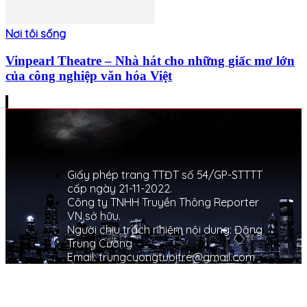
Nơi tôi sống
Vinpearl Theatre – Nhà hát cho những giấc mơ lớn
của công nghiệp văn hóa Việt
Giấy phép trang TTĐT số 54/GP-STTTT
cấp ngày 21-11-2022.
Công ty TNHH Truyền Thông Reporter
VN sở hữu.
Người chịu trách nhiệm nội dung: Đặng
Trung Cường
Email: trungcuongtuoitre@gmail.com