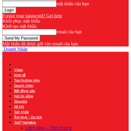
mật khẩu của bạn
Forgot your password? Get help
Khôi phục mật khẩu
Khởi tạo mật khẩu
email của bạn
Mật khẩu đã được gửi vào email của bạn.
Doanh Nhân
Video
Kinh tế
Top thương hiệu
Doanh nhân
Bất động sản
Nơi tôi sống
Showbiz
Xã hội
Sức khỏe
Ẩm thực – Du lịch
360° Nghiêng
Làm đẹp – Thời trang