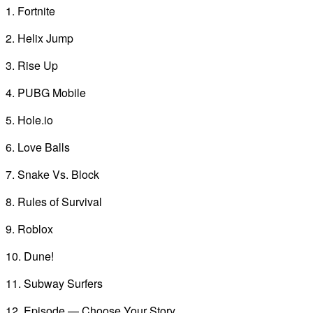
1. Fortnite
2. Helix Jump
3. Rise Up
4. PUBG Mobile
5. Hole.io
6. Love Balls
7. Snake Vs. Block
8. Rules of Survival
9. Roblox
10. Dune!
11. Subway Surfers
12. Episode — Choose Your Story