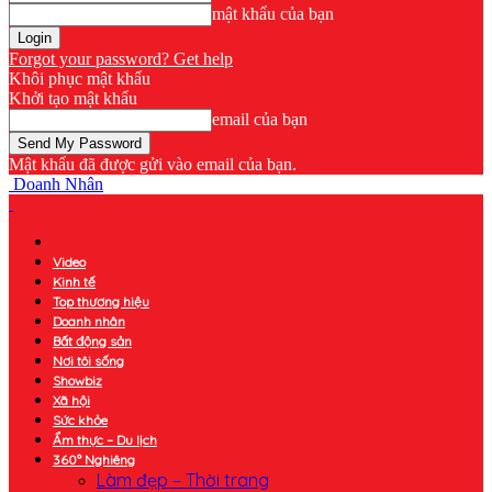
mật khẩu của bạn
Forgot your password? Get help
Khôi phục mật khẩu
Khởi tạo mật khẩu
email của bạn
Mật khẩu đã được gửi vào email của bạn.
Doanh Nhân
Video
Kinh tế
Top thương hiệu
Doanh nhân
Bất động sản
Nơi tôi sống
Showbiz
Xã hội
Sức khỏe
Ẩm thực – Du lịch
360° Nghiêng
Làm đẹp – Thời trang