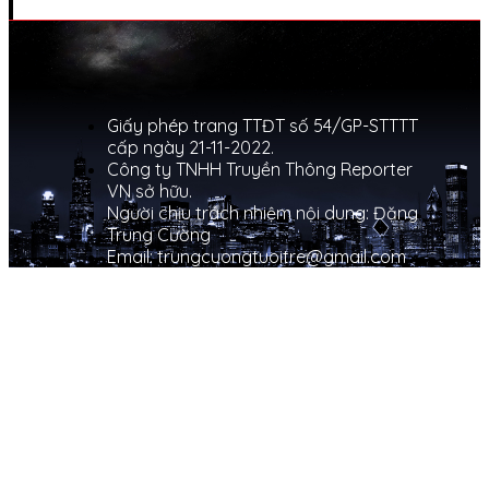
Giấy phép trang TTĐT số 54/GP-STTTT
cấp ngày 21-11-2022.
Công ty TNHH Truyền Thông Reporter
VN sở hữu.
Người chịu trách nhiệm nội dung: Đặng
Trung Cường
Email: trungcuongtuoitre@gmail.com