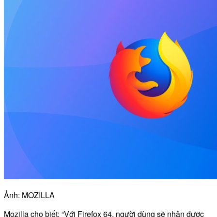
Ảnh: MOZILLA
Mozilla cho biết: “Với Firefox 64, người dùng sẽ nhận được