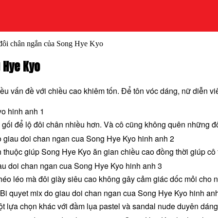
 đôi chân ngắn của Song Hye Kyo
g Hye Kyo
vấn đề với chiều cao khiêm tốn. Để tôn vóc dáng, nữ diễn viên
gối để lộ đôi chân nhiều hơn. Và cô cũng không quên những đô
thuộc giúp Song Hye Kyo ăn gian chiều cao đồng thời giúp cô tr
éo léo mà đôi giày siêu cao không gây cảm giác dốc mỏi cho nữ
t lựa chọn khác với đầm lụa pastel và sandal nude duyên dáng