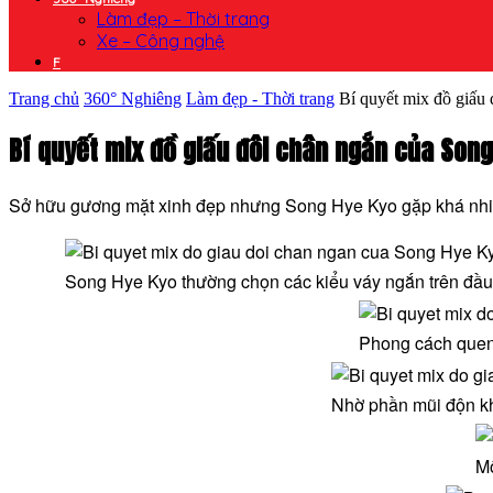
Làm đẹp – Thời trang
Xe – Công nghệ
F
Trang chủ
360° Nghiêng
Làm đẹp - Thời trang
Bí quyết mix đồ giấu
Bí quyết mix đồ giấu đôi chân ngắn của Son
Sở hữu gương mặt xinh đẹp nhưng Song Hye Kyo gặp khá nhiều 
Song Hye Kyo thường chọn các kiểu váy ngắn trên đầu 
Phong cách quen 
Nhờ phần mũi độn kh
Mộ