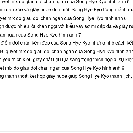
ầm đen xòe và giày nude độn mũi, Song Hye Kyo trông mảnh ma
n được nhiều lời khen ngợi với kiểu váy sơ mi đáp da và giày n
điểm đôi chân kém đẹp của Song Hye Kyo nhưng nhờ cách kết hợp
 yêu thích kiểu giày chất liệu lụa sang trọng thích hợp đi sự kiệ
g thanh thoát kết hợp giày nude giúp Song Hye Kyo thanh lịch, t