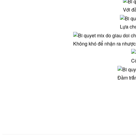
Với đ
Lựa chọ
Không khó để nhận ra nhược 
Cô
Đầm trắn