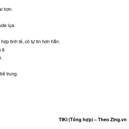
i hơn.
ude lụa.
 tinh tế, cô tự tin hơn hẳn.
n.
rẻ trung.
TIKI (Tổng hợp) – Theo Zing.vn