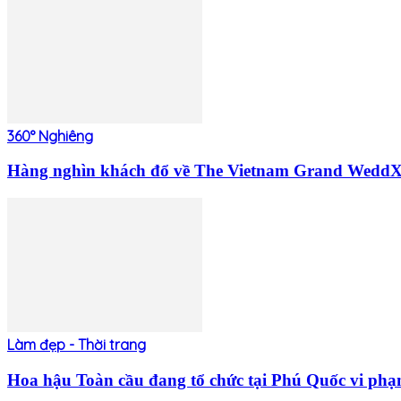
360° Nghiêng
Hàng nghìn khách đổ về The Vietnam Grand WeddX 20
Làm đẹp - Thời trang
Hoa hậu Toàn cầu đang tổ chức tại Phú Quốc vi ph