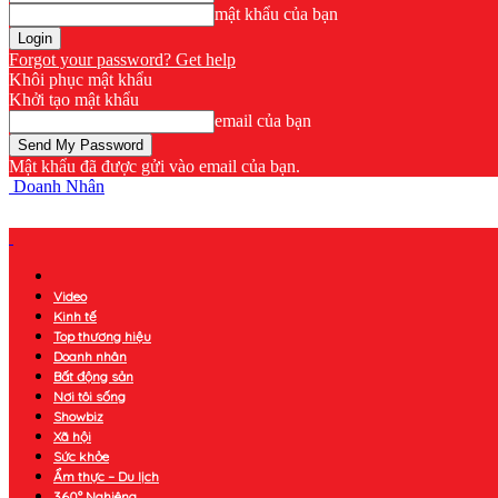
mật khẩu của bạn
Forgot your password? Get help
Khôi phục mật khẩu
Khởi tạo mật khẩu
email của bạn
Mật khẩu đã được gửi vào email của bạn.
Doanh Nhân
Video
Kinh tế
Top thương hiệu
Doanh nhân
Bất động sản
Nơi tôi sống
Showbiz
Xã hội
Sức khỏe
Ẩm thực – Du lịch
360° Nghiêng