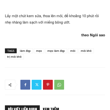
Lấy một chút kem sữa, thoa lên môi, để khoảng 10 phút rồi
nhẹ nhàng làm sạch với miếng bông ướt.
theo Ngôi sao
TAGS
làm đẹp
mẹo
mẹo làm đẹp
môi
môi khô
trị môi khô
BÀI VIẾT LIÊN QUAN
XEM THÊM