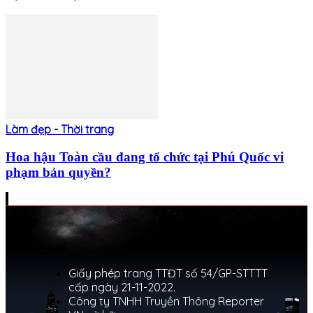
Làm đẹp - Thời trang
Hoa hậu Toàn cầu đang tổ chức tại Phú Quốc vi
phạm bản quyền?
Giấy phép trang TTĐT số 54/GP-STTTT
cấp ngày 21-11-2022.
Công ty TNHH Truyền Thông Reporter