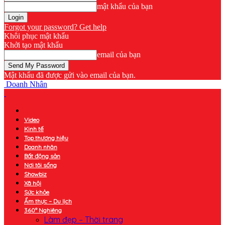
mật khẩu của bạn
Forgot your password? Get help
Khôi phục mật khẩu
Khởi tạo mật khẩu
email của bạn
Mật khẩu đã được gửi vào email của bạn.
Doanh Nhân
Video
Kinh tế
Top thương hiệu
Doanh nhân
Bất động sản
Nơi tôi sống
Showbiz
Xã hội
Sức khỏe
Ẩm thực – Du lịch
360° Nghiêng
Làm đẹp – Thời trang