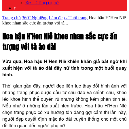
Xe – Công nghệ
F
Trang chủ
360° Nghiêng
Làm đẹp - Thời trang
Hoa hậu H’Hen Niê
khoe nhan sắc cực ấn tượng với tà...
Hoa hậu H’Hen Niê khoe nhan sắc cực ấn
tượng với tà áo dài
Vừa qua, Hoa hậu H’Hen Niê khiến khán giả bất ngờ khi
xuất hiện với tà áo dài đầy nữ tính trong một buổi quay
hình.
Thời gian gần đây, người đẹp liên tục thay đổi hình ảnh với
những trang phục được đầu tư chu đáo và chỉnh chu, khéo
léo khoe hình thể quyến rũ nhưng không kém phần tinh tế.
Nếu như ở những lần xuất hiện trước, Hoa hậu H’Hen Niê
chọn trang phục có xu hướng tôn dáng gợi cảm thì lần này,
người đẹp quyết định mặc áo dài truyền thống cho một chủ
đề liên quan đến người phụ nữ.