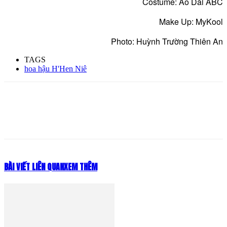
Costume: Áo Dài ABC
Make Up: MyKool
Photo: Huỳnh Trường Thiên An
TAGS
hoa hậu H'Hen Niê
BÀI VIẾT LIÊN QUAN
XEM THÊM