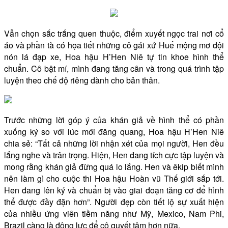
Vẫn chọn sắc trắng quen thuộc, điểm xuyết ngọc trai nơi cổ
áo và phần tà có họa tiết những cô gái xứ Huế mộng mơ đội
nón lá đạp xe, Hoa hậu H’Hen Niê tự tin khoe hình thể
chuẩn. Cô bật mí, mình đang tăng cân và trong quá trình tập
luyện theo chế độ riêng dành cho bản thân.
Trước những lời góp ý của khán giả về hình thể có phần
xuống ký so với lúc mới đăng quang, Hoa hậu H’Hen Niê
chia sẻ: “Tất cả những lời nhận xét của mọi người, Hen đều
lắng nghe và trân trọng. Hiện, Hen đang tích cực tập luyện và
mong rằng khán giả đừng quá lo lắng. Hen và êkip biết mình
nên làm gì cho cuộc thi Hoa hậu Hoàn vũ Thế giới sắp tới.
Hen đang lên ký và chuẩn bị vào giai đoạn tăng cơ để hình
thể được đầy đặn hơn”. Người đẹp còn tiết lộ sự xuất hiện
của nhiều ứng viên tiềm năng như Mỹ, Mexico, Nam Phi,
Brazil càng là động lực để cô quyết tâm hơn nữa.