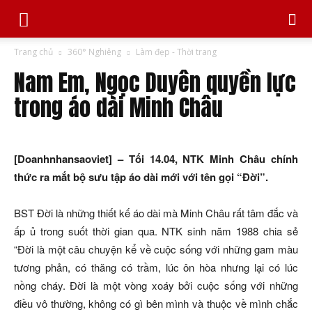
Trang chủ
360° Nghiêng
Làm đẹp - Thời trang
Nam Em, Ngọc Duyên quyền lực
trong áo dài Minh Châu
[Doanhnhansaoviet] – Tối 14.04, NTK Minh Châu chính
thức ra mắt bộ sưu tập áo dài mới với tên gọi “Đời”.
BST Đời là những thiết kế áo dài mà Minh Châu rất tâm đắc và
ấp ủ trong suốt thời gian qua. NTK sinh năm 1988 chia sẻ
“Đời là một câu chuyện kể về cuộc sống với những gam màu
tương phản, có thăng có trầm, lúc ôn hòa nhưng lại có lúc
nồng cháy. Đời là một vòng xoáy bởi cuộc sống với những
điều vô thường, không có gì bên mình và thuộc về mình chắc