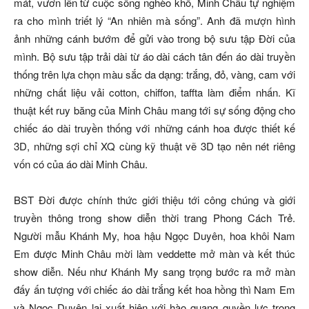
mát, vươn lên từ cuộc sống nghèo khổ, Minh Châu tự nghiệm
ra cho mình triết lý “An nhiên mà sống”. Anh đã mượn hình
ảnh những cánh bướm để gửi vào trong bộ sưu tập Đời của
mình. Bộ sưu tập trải dài từ áo dài cách tân đến áo dài truyền
thống trên lựa chọn màu sắc da dạng: trắng, đỏ, vàng, cam với
những chất liệu vải cotton, chiffon, taffta làm điểm nhấn. Kĩ
thuật kết ruy băng của Minh Châu mang tới sự sống động cho
chiếc áo dài truyền thống với những cánh hoa được thiết kế
3D, những sợi chỉ XQ cùng kỹ thuật vẽ 3D tạo nên nét riêng
vốn có của áo dài Minh Châu.
BST Đời được chính thức giới thiệu tới công chúng và giới
truyền thông trong show diễn thời trang Phong Cách Trẻ.
Người mẫu Khánh My, hoa hậu Ngọc Duyên, hoa khôi Nam
Em được Minh Châu mời làm veddette mở màn và kết thúc
show diễn. Nếu như Khánh My sang trọng bước ra mở màn
đấy ấn tượng với chiếc áo dài trắng kết hoa hồng thì Nam Em
và Ngọc Duyên lại xuất hiện với hào quang quyền lực trong