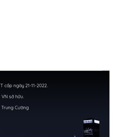
 cấp ngày 21-11-2022.
 VN sở hữu.
g Trung Cường