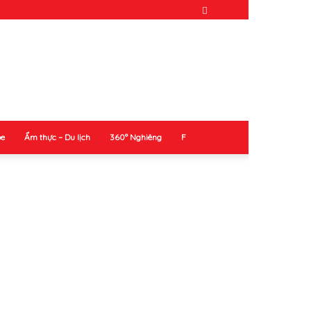
ỏe
Ẩm thực – Du lịch
360° Nghiêng
F