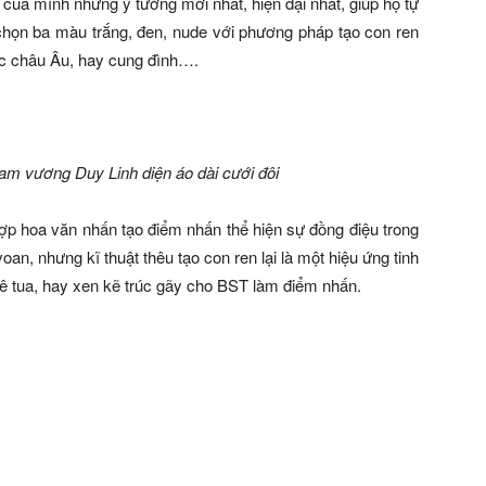
của mình những ý tưởng mới nhất, hiện đại nhất, giúp họ tự
 chọn ba màu trắng, đen, nude với phương pháp tạo con ren
c châu Âu, hay cung đình….
 vương Duy Linh diện áo dài cưới đôi
ợp hoa văn nhấn tạo điểm nhấn thể hiện sự đồng điệu trong
an, nhưng kĩ thuật thêu tạo con ren lại là một hiệu ứng tinh
lê tua, hay xen kẽ trúc gãy cho BST làm điểm nhấn.