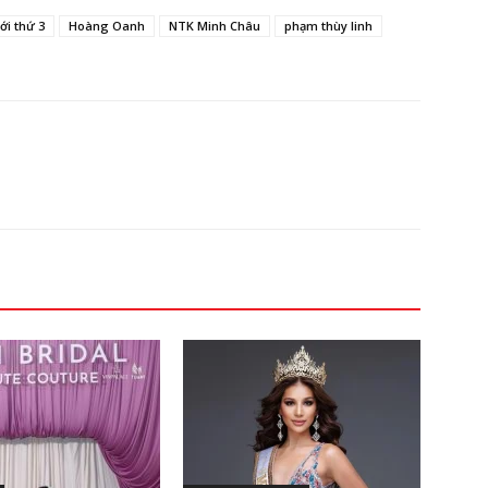
ới thứ 3
Hoàng Oanh
NTK Minh Châu
phạm thùy linh