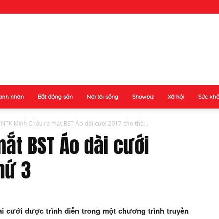
anh nhân
Bất động sản
Nơi tôi sống
Showbiz
Xã hội
Sức kh
NTK Minh Châu ra mắt BST Áo dài cưới 2017 cho thế...
ắt BST Áo dài cưới
hứ 3
i cưới được trình diễn trong một chương trình truyền