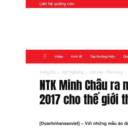
Liên hệ quảng cáo
Doanh
Nhân
Video
Kinh tế
Top thương hiệu
Do
Trang chủ
360° Nghiêng
Làm đẹp - Thời trang
NTK Minh Châu ra m
2017 cho thế giới t
[Doanhnhansaoviet] – Với những mẫu áo dà