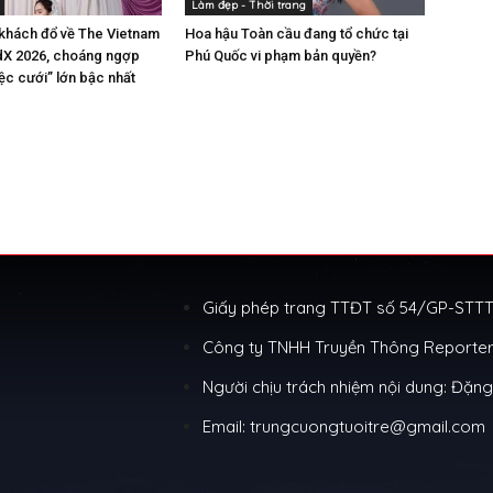
Làm đẹp - Thời trang
khách đổ về The Vietnam
Hoa hậu Toàn cầu đang tổ chức tại
X 2026, choáng ngợp
Phú Quốc vi phạm bản quyền?
iệc cưới” lớn bậc nhất
Giấy phép trang TTĐT số 54/GP-STTTT
Công ty TNHH Truyền Thông Reporter
Người chịu trách nhiệm nội dung: Đặn
Email: trungcuongtuoitre@gmail.com