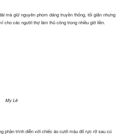
i mà giữ nguyên phom dáng truyền thống, tối giản nhưng
mỉ cho các người thợ làm thủ công trong nhiều giờ liền.
My Lê
g phần trình diễn với chiếc áo cưới màu đỏ rực rỡ sau cú