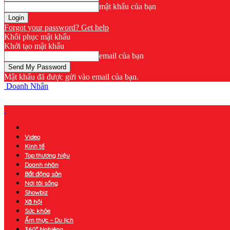
mật khẩu của bạn
Forgot your password? Get help
Khôi phục mật khẩu
Khởi tạo mật khẩu
email của bạn
Mật khẩu đã được gửi vào email của bạn.
Doanh Nhân
Video
Kinh tế
Top thương hiệu
Doanh nhân
Bất động sản
Nơi tôi sống
Showbiz
Xã hội
Sức khỏe
Ẩm thực – Du lịch
360° Nghiêng