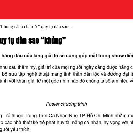
“Phong cách châu Á” quy tụ dàn sao...
quy tụ dàn sao “khủng”
àng đầu của làng giải trí sẽ cùng góp mặt trong show diễn 
eo nhu cầu thẫm mỹ, giải trí của mọi người ngày càng được nâng 
g bộ sưu tập nghệ thuật mang tinh thần dân tộc và đương đại 
nh với khán giả, từ một góc nhìn nào đó chúng ta sẽ am hiểu về
Poster chương trình
ng Trẻ thuộc Trung Tâm Ca Nhạc Nhẹ TP Hồ Chí Minh nhằm mục 
cho các nhà thiết kế trẻ phát huy tài năng cá nhân, hy vọng vớ
gười yêu thích.