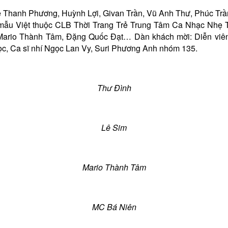
: Lê Thanh Phương, Huỳnh Lợi, Givan Trần, Vũ Anh Thư, Phúc Tr
g mẫu Việt thuộc CLB Thời Trang Trẻ Trung Tâm Ca Nhạc Nh
, Mario Thành Tâm, Đặng Quốc Đạt… Dàn khách mời: Diễn v
, Ca sĩ nhí Ngọc Lan Vy, Suri Phương Anh nhóm 135.
Thư Đình
Lê Sim
Mario Thành Tâm
MC Bá Niên