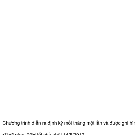
Chương trình diễn ra định kỳ mỗi tháng một lần và được ghi h
•Thời gian: 20H tối chủ nhật 14/5/2017.