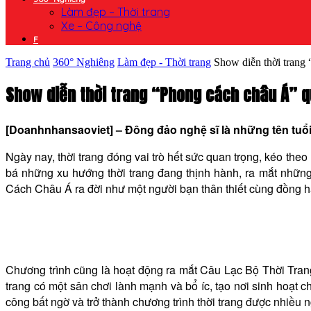
Làm đẹp – Thời trang
Xe – Công nghệ
F
Trang chủ
360° Nghiêng
Làm đẹp - Thời trang
Show diễn thời trang 
Show diễn thời trang “Phong cách châu Á” 
[Doanhnhansaoviet] – Đông đảo nghệ sĩ là những tên tuổi h
Ngày nay, thời trang đóng vai trò hết sức quan trọng, kéo th
bá những xu hướng thời trang đang thịnh hành, ra mắt nhữn
Cách Châu Á ra đời như một người bạn thân thiết cùng đồng hà
Chương trình cũng là hoạt động ra mắt Câu Lạc Bộ Thời Tra
trang có một sân chơi lành mạnh và bổ íc, tạo nơi sinh hoạt 
công bất ngờ và trở thành chương trình thời trang được nhiều n