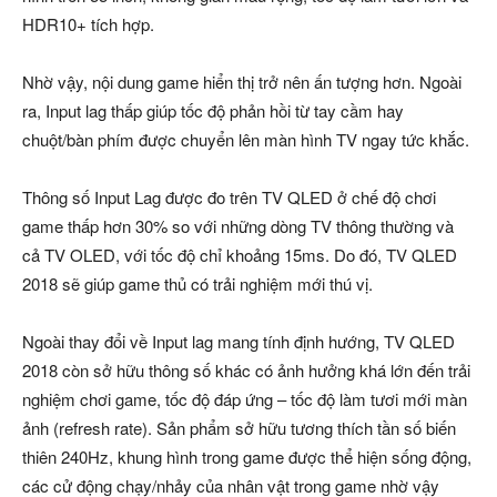
HDR10+ tích hợp.
Nhờ vậy, nội dung game hiển thị trở nên ấn tượng hơn. Ngoài
ra, Input lag thấp giúp tốc độ phản hồi từ tay cầm hay
chuột/bàn phím được chuyển lên màn hình TV ngay tức khắc.
Thông số Input Lag được đo trên TV QLED ở chế độ chơi
game thấp hơn 30% so với những dòng TV thông thường và
cả TV OLED, với tốc độ chỉ khoảng 15ms. Do đó, TV QLED
2018 sẽ giúp game thủ có trải nghiệm mới thú vị.
Ngoài thay đổi về Input lag mang tính định hướng, TV QLED
2018 còn sở hữu thông số khác có ảnh hưởng khá lớn đến trải
nghiệm chơi game, tốc độ đáp ứng – tốc độ làm tươi mới màn
ảnh (refresh rate). Sản phẩm sở hữu tương thích tần số biến
thiên 240Hz, khung hình trong game được thể hiện sống động,
các cử động chạy/nhảy của nhân vật trong game nhờ vậy