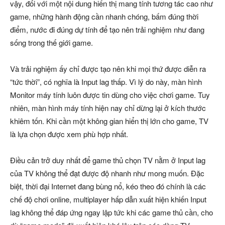
vậy, đối với một nội dung hiển thị mang tính tương tác cao như
game, những hành động cần nhanh chóng, bấm đúng thời
điểm, nước đi đúng dự tính để tạo nên trải nghiệm như đang
sống trong thế giới game.
Và trải nghiệm ấy chỉ được tạo nên khi mọi thứ được diễn ra
“tức thời”, có nghĩa là Input lag thấp. Vì lý do này, màn hình
Monitor máy tính luôn được tin dùng cho việc chơi game. Tuy
nhiên, màn hình máy tính hiện nay chỉ dừng lại ở kích thước
khiêm tốn. Khi cần một không gian hiển thị lớn cho game, TV
là lựa chọn được xem phù hợp nhất.
Điều cản trở duy nhất để game thủ chọn TV nằm ở Input lag
của TV không thể đạt được độ nhanh như mong muốn. Đặc
biệt, thời đại Internet đang bùng nổ, kéo theo đó chính là các
chế độ chơi online, multiplayer hấp dẫn xuất hiện khiến Input
lag không thể đáp ứng ngay lập tức khi các game thủ cần, cho