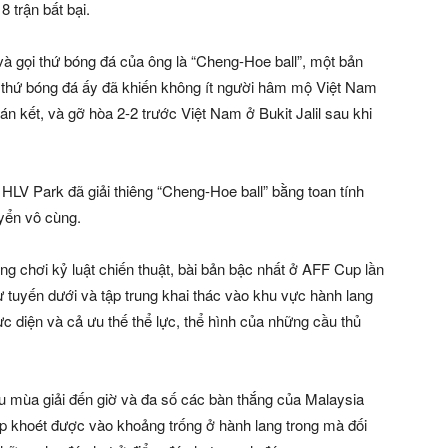
8 trận bất bại.
gọi thứ bóng đá của ông là “Cheng-Hoe ball”, một bản
 thứ bóng đá ấy đã khiến không ít người hâm mộ Việt Nam
bán kết, và gỡ hòa 2-2 trước Việt Nam ở Bukit Jalil sau khi
 HLV Park đã giải thiêng “Cheng-Hoe ball” bằng toan tính
yển vô cùng.
óng chơi kỷ luật chiến thuật, bài bản bậc nhất ở AFF Cup lần
ừ tuyến dưới và tập trung khai thác vào khu vực hành lang
ực diện và cả ưu thế thể lực, thể hình của những cầu thủ
đầu mùa giải đến giờ và đa số các bàn thắng của Malaysia
ếp khoét được vào khoảng trống ở hành lang trong mà đối