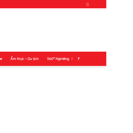
ỏe
Ẩm thực – Du lịch
360° Nghiêng
F