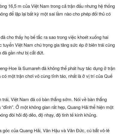
òng 16,5 m của Việt Nam trong cả trận đấu nhưng hệ thống
hông để lặp lại bất kỳ một sai lầm nào cho phép đối thủ có
ã cho thấy họ bế tắc ra sao trong việc khoét xuống hai
c tuyển Việt Nam chú trọng gia tăng sức ép ở biên trái cũng
đã gần như bị cắt đứt.
eng-Hoe là Sumareh đã không thể phát huy tác dụng ở trận
 có một trận chơi vô cùng tỉnh táo, nhất là ở vị trí của Quế
ên trái, Việt Nam đã có bàn thắng sớm. Nói về bàn thắng
à “đỉnh”. Ở một không gian rất hẹp, Quang Hải thể hiện một
óng đòi hỏi độ dẻo, độ nhạy, độ tinh tế kinh khủng.
ía góc của Quang Hải, Văn Hậu và Văn Đức, cú bắt vô-lê