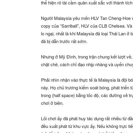
thể hiện rõ tài cầm quân xuất sắc với thành tích 
Người Malaysia yêu mến HLV Tan Cheng-Hoe và 
copy của “Sarriball”, HLV của CLB Chelsea. Và
lo ngại, nhất là khi Malaysia đã loại Thái Lan ở 
đã bị dẫn trước rất sớm.
Nhưng ở Mỹ Đình, trong trận chung kết lượt về,
chặt chẽ, cách chỉ đạo nhịp nhàng và uyển chu
Phải nhìn nhận vào thực tế là Malaysia là đội b
này. Họ chủ trương kiểm soát bóng, phát triển t
trong (half space) bằng tốc độ, các đường xẻ tr
chơi ở biên.
Lối chơi ấy đã phát huy tác dụng rất nhiều từ 
đều xuất phát từ khu vực ấy. Nếu không trực ti