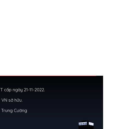
 cấp ngày 21-11-2022.
 VN sở hữu.
g Trung Cường