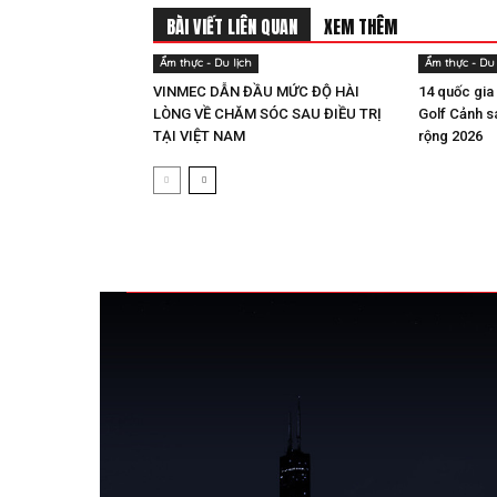
BÀI VIẾT LIÊN QUAN
XEM THÊM
Ẩm thực - Du lịch
Ẩm thực - Du 
VINMEC DẪN ĐẦU MỨC ĐỘ HÀI
14 quốc gia
LÒNG VỀ CHĂM SÓC SAU ĐIỀU TRỊ
Golf Cảnh 
TẠI VIỆT NAM
rộng 2026