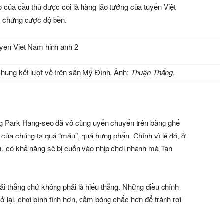
của cầu thủ được coi là hàng lão tướng của tuyển Việt
m chứng được độ bền.
chung kết lượt về trên sân Mỹ Đình. Ảnh:
Thuận Thắng
.
ng Park Hang-seo đã vô cùng uyển chuyển trên băng ghế
 của chúng ta quá “máu”, quá hưng phấn. Chính vì lẽ đó, ở
, có khả năng sẽ bị cuốn vào nhịp chơi nhanh mà Tan
 thắng chứ không phải là hiếu thắng. Những điều chỉnh
rở lại, chơi bình tĩnh hơn, cầm bóng chắc hơn để tránh rơi