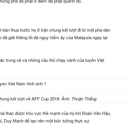
những pha đá phạt ở điểm đá phạt quanh đó.
bàn thua trước họ ở trận chung kết lượt đi từ một pha dàn
ã giải thiêng lối đá nguy hiểm ấy của Malaysia ngay tại
các trung vệ và những cầu thủ chạy cánh của tuyển Việt
chung kết lượt về AFF Cup 2018. Ảnh:
Thuận Thắng
.
hai thác được khu vực thế mạnh của họ khi Đoàn Văn Hậu,
Hải, Duy Mạnh để tạo nên một bức tường thực sự.