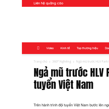
Liên hệ quảng cáo
Doanh
Nhân
Video
Kinh tế
Top thương hiệu
Do
Trang chủ
360° Nghiêng
Ngả mũ trước HLV Park 
Ngả mũ trước HLV 
tuyển Việt Nam
Trên hành trình đội tuyển Việt Nam bước lên n