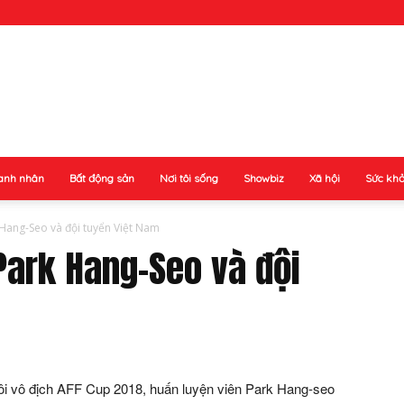
anh nhân
Bất động sản
Nơi tôi sống
Showbiz
Xã hội
Sức kh
Hang-Seo và đội tuyển Việt Nam
Park Hang-Seo và đội
gôi vô địch AFF Cup 2018, huấn luyện viên Park Hang-seo