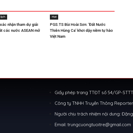
lịch
Hot
 xác nhận tham dự giải
PGS.TS Bùi Hoài Sơn: ‘Đất Nước
sát các nước ASEAN mở
Thiên Hùng Ca’ khơi dậy niềm tự hào
Việt Nam
Giấy phép trang TTĐT số 54/GP-STTTT
Công ty TNHH Truyền Thông Reporter
Người chịu trách nhiệm nội dung: Đặn
Email: trungcuongtuoitre@gmail.com