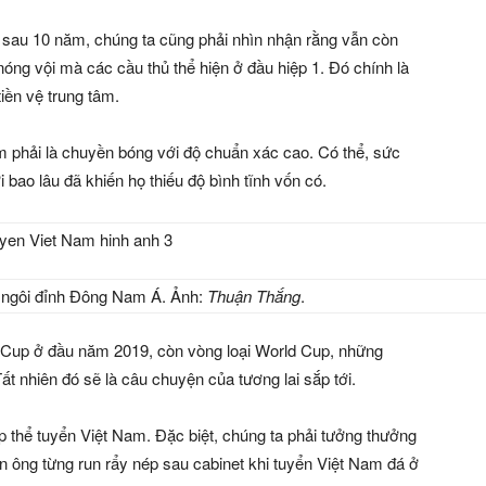
 sau 10 năm, chúng ta cũng phải nhìn nhận rằng vẫn còn
ng vội mà các cầu thủ thể hiện ở đầu hiệp 1. Đó chính là
iền vệ trung tâm.
âm phải là chuyền bóng với độ chuẩn xác cao. Có thể, sức
 bao lâu đã khiến họ thiếu độ bình tĩnh vốn có.
n ngôi đỉnh Đông Nam Á. Ảnh:
Thuận Thắng
.
 Cup ở đầu năm 2019, còn vòng loại World Cup, những
ất nhiên đó sẽ là câu chuyện của tương lai sắp tới.
ập thể tuyển Việt Nam. Đặc biệt, chúng ta phải tưởng thưởng
 ông từng run rẩy nép sau cabinet khi tuyển Việt Nam đá ở