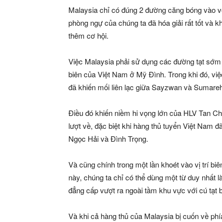
Malaysia chỉ có đúng 2 đường căng bóng vào v
phòng ngự của chúng ta đã hóa giải rất tốt và k
thêm cơ hội.
Việc Malaysia phải sử dụng các đường tạt sớm đ
biên của Việt Nam ở Mỹ Đình. Trong khi đó, việ
đã khiến mối liên lạc giữa Sayzwan và Sumareh 
Điều đó khiến niềm hi vọng lớn của HLV Tan Ch
lượt về, đặc biệt khi hàng thủ tuyển Việt Nam đã
Ngọc Hải và Đình Trọng.
Và cũng chính trong một lần khoét vào vị trí bi
này, chúng ta chỉ có thể dùng một từ duy nhất l
đẳng cấp vượt ra ngoài tầm khu vực với cú tạt b
Và khi cả hàng thủ của Malaysia bị cuốn về ph