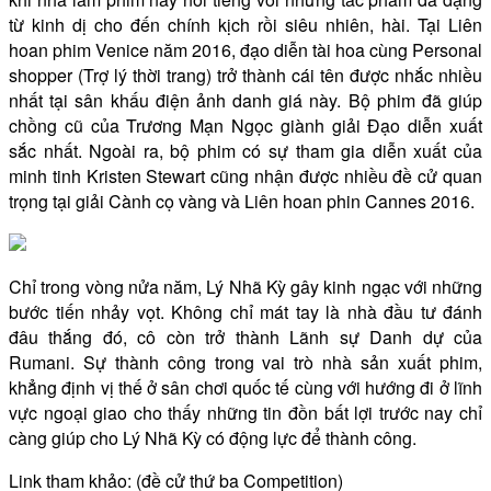
từ kinh dị cho đến chính kịch rồi siêu nhiên, hài. Tại Liên
hoan phim Venice năm 2016, đạo diễn tài hoa cùng Personal
shopper (Trợ lý thời trang) trở thành cái tên được nhắc nhiều
nhất tại sân khấu điện ảnh danh giá này. Bộ phim đã giúp
chồng cũ của Trương Mạn Ngọc giành giải Đạo diễn xuất
sắc nhất. Ngoài ra, bộ phim có sự tham gia diễn xuất của
minh tinh Kristen Stewart cũng nhận được nhiều đề cử quan
trọng tại giải Cành cọ vàng và Liên hoan phin Cannes 2016.
Chỉ trong vòng nửa năm, Lý Nhã Kỳ gây kinh ngạc với những
bước tiến nhảy vọt. Không chỉ mát tay là nhà đầu tư đánh
đâu thắng đó, cô còn trở thành Lãnh sự Danh dự của
Rumani. Sự thành công trong vai trò nhà sản xuất phim,
khẳng định vị thế ở sân chơi quốc tế cùng với hướng đi ở lĩnh
vực ngoại giao cho thấy những tin đồn bất lợi trước nay chỉ
càng giúp cho Lý Nhã Kỳ có động lực để thành công.
Link tham khảo: (đề cử thứ ba Competition)