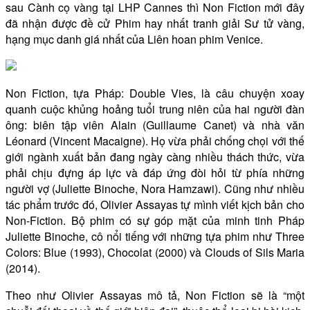
sau Cành cọ vàng tại LHP Cannes thì Non Fiction mới đây
đã nhận được đề cử Phim hay nhất tranh giải Sư tử vàng,
hạng mục danh giá nhất của Liên hoan phim Venice.
Non Fiction, tựa Pháp: Double Vies, là câu chuyện xoay
quanh cuộc khủng hoảng tuổi trung niên của hai người đàn
ông: biên tập viên Alain (Guillaume Canet) và nhà văn
Léonard (Vincent Macaigne). Họ vừa phải chống chọi với thế
giới ngành xuất bản đang ngày càng nhiều thách thức, vừa
phải chịu đựng áp lực và đáp ứng đòi hỏi từ phía những
người vợ (Juliette Binoche, Nora Hamzawi). Cũng như nhiều
tác phẩm trước đó, Olivier Assayas tự mình viết kịch bản cho
Non-Fiction. Bộ phim có sự góp mặt của minh tinh Pháp
Juliette Binoche, cô nổi tiếng với những tựa phim như Three
Colors: Blue (1993), Chocolat (2000) và Clouds of Sils Maria
(2014).
Theo như Olivier Assayas mô tả, Non Fiction sẽ là “một