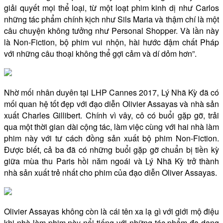
giải quyết mọi thể loại, từ một loạt phim kinh dị như Carlos
những tác phẩm chính kịch như Sils Maria và thậm chí là một
câu chuyện không tưởng như Personal Shopper. Và lần này
là Non-Fiction, bộ phim vui nhộn, hài hước đậm chất Pháp
với những câu thoại không thể gợi cảm và dí dỏm hơn”.
Nhờ mối nhân duyên tại LHP Cannes 2017, Lý Nhã Kỳ đã có
mối quan hệ tốt đẹp với đạo diễn Olivier Assayas và nhà sản
xuất Charles Gillibert. Chính vì vây, cô có buổi gặp gỡ, trải
qua một thời gian dài cộng tác, làm việc cùng với hai nhà làm
phim này với tư cách đồng sản xuất bộ phim Non-Fiction.
Được biết, cả ba đã có những buổi gặp gỡ chuẩn bị tiền kỳ
giữa mùa thu Paris hồi năm ngoái và Lý Nhã Kỳ trở thành
nhà sản xuất trẻ nhất cho phim của đạo diễn Oliver Assayas.
Olivier Assayas không còn là cái tên xa lạ gì với giới mộ điệu
khi nhà làm phim này nổi tiếng với những tác phẩm đa dạng