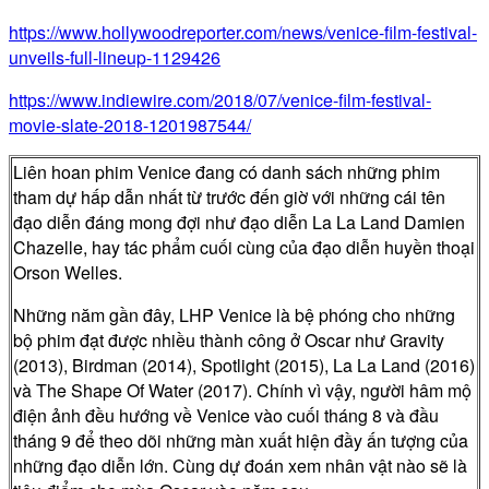
https://www.hollywoodreporter.
com/news/venice-film-festival-
unveils-full-lineup-1129426
https://www.indiewire.com/
2018/07/venice-film-festival-
movie-slate-2018-1201987544/
Liên hoan phim Venice đang có danh sách những phim
tham dự hấp dẫn nhất từ trước đến giờ với những cái tên
đạo diễn đáng mong đợi như đạo diễn La La Land Damien
Chazelle, hay tác phẩm cuối cùng của đạo diễn huyền thoại
Orson Welles.
Những năm gần đây, LHP Venice là bệ phóng cho những
bộ phim đạt được nhiều thành công ở Oscar như Gravity
(2013), Birdman (2014), Spotlight (2015), La La Land (2016)
và The Shape Of Water (2017). Chính vì vậy, người hâm mộ
điện ảnh đều hướng về Venice vào cuối tháng 8 và đầu
tháng 9 để theo dõi những màn xuất hiện đầy ấn tượng của
những đạo diễn lớn. Cùng dự đoán xem nhân vật nào sẽ là