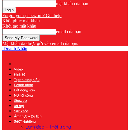
mật khẩu của bạn
Forgot your password? Get help
Khôi phục mật khẩu
Khởi tạo mật khẩu
email của bạn
Mật khẩu đã được gửi vào email của bạn.
Doanh Nhân
Video
Kinh tế
Top thương hiệu
Doanh nhân
Bất động sản
Nơi tôi sống
Showbiz
Xã hội
Sức khỏe
Ẩm thực – Du lịch
360° Nghiêng
Làm đẹp – Thời trang