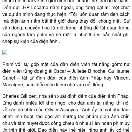
chuỗi đối thoại về thế giới hiện đại”, thuộc thể loại bi hài kịch.
Đến dự LHP Locarno năm ngoái, ông từng bật mí một chút
về dự án mình đang thực hiện: “Tôi luôn quan tâm đến cách
mà điện ảnh nắm bắt thế giới đang thay đổi chóng mặt. Sự
vận động, chuyển hóa là một trong những đề tài quan trọng
của ngành làm phim và sẽ mãi là như thế vì bản chất ghi
chép sự kiện của điện ảnh”.
Phim với sự góp mặt của dàn diễn viên tài năng gồm: nữ
diễn viên từng đoạt giải Oscar – Juliette Binoche, Guillaume
Canet – tài tử đình đám của điện ảnh Pháp hay Vincent
Macaigne, nam diễn viên kiêm nhà văn nổi tiếng.
Charles Gillibert, nhà sản xuất đình đám của điện ảnh Pháp,
từng dành nhiều lời khen ngợi cho đàn anh tài năng khi nói
về các bộ phim của Olivier Assayas: “Anh ấy là một nhà làm
phim linh hoạt, táo bạo với những tác phẩm điện ảnh chỉn
chu và tâm huyết được công chiếu ở nhiều liên hoan phim uy
tín trên thế giới. Đạo diễn này thể hiện rằng anh ấy có thể