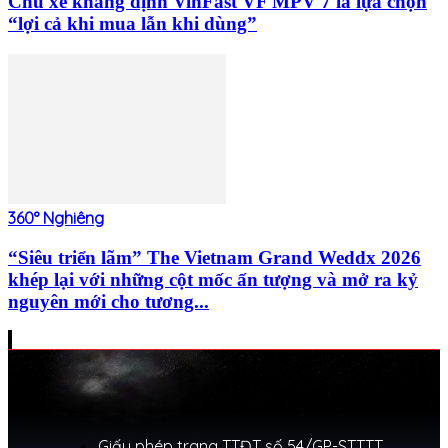
Chủ xe khẳng định VinFast VF MPV 7 là lựa chọn
“lợi cả khi mua lẫn khi dùng”
360° Nghiêng
“Siêu triển lãm” The Vietnam Grand Weddx 2026
khép lại với những cột mốc ấn tượng và mở ra kỷ
nguyên mới cho tương...
Giấy phép trang TTĐT số 54/GP-STTTT