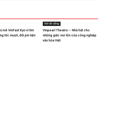
Nơi tôi sống
ị mê VinFast Kyo vì tìm
Vinpearl Theatre – Nhà hát cho
ng tốc mượt, đổi pin tiện
những giấc mơ lớn của công nghiệp
văn hóa Việt