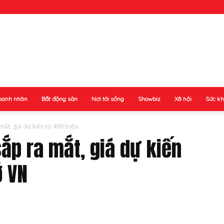
oanh nhân
Bất động sản
Nơi tôi sống
Showbiz
Xã hội
Sức k
ắt, giá dự kiến từ 499 triệu...
sắp ra mắt, giá dự kiến
ở VN