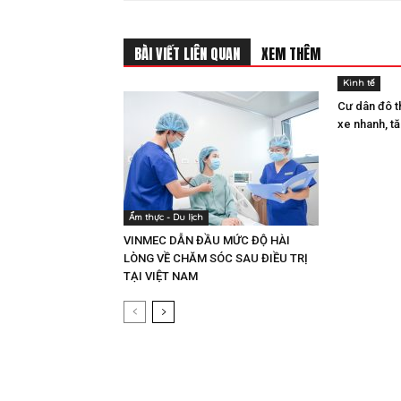
BÀI VIẾT LIÊN QUAN
XEM THÊM
Kinh tế
Cư dân đô th
xe nhanh, tă
Ẩm thực - Du lịch
VINMEC DẪN ĐẦU MỨC ĐỘ HÀI
LÒNG VỀ CHĂM SÓC SAU ĐIỀU TRỊ
TẠI VIỆT NAM