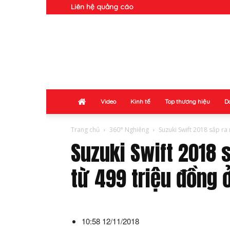
Liên hệ quảng cáo
Doanh
Nhân
Video
Kinh tế
Top thương hiệu
D
Trang chủ
360° Nghiêng
Suzuki Swift 2018 sắp ra m
Suzuki Swift 2018 
từ 499 triệu đồng 
10:58 12/11/2018