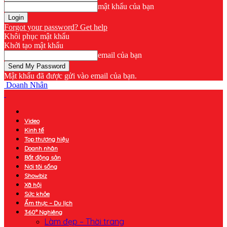
mật khẩu của bạn
Forgot your password? Get help
Khôi phục mật khẩu
Khởi tạo mật khẩu
email của bạn
Mật khẩu đã được gửi vào email của bạn.
Doanh Nhân
Video
Kinh tế
Top thương hiệu
Doanh nhân
Bất động sản
Nơi tôi sống
Showbiz
Xã hội
Sức khỏe
Ẩm thực – Du lịch
360° Nghiêng
Làm đẹp – Thời trang