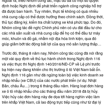
Ngoài ra, theo Nhóm công tác, mặc dù đã có một số quyết
định hoặc Nghị định để phát triển ngành công nghiệp hỗ trợ
đã được ban hành. Tuy nhiên, thực tế không có quá nhiều
nhà cung cấp có thể được hưởng theo chính sách. Đồng thời,
thủ tục đăng ký, kiểm tra chất lượng xe khá phức tạp. Do đó,
Nhóm công tác đề nghị Chính phủ nên có ưu đãi đầu tư cho
các nhà sản xuất và nhà cung cấp để họ có thể đầu tư máy
móc, khuôn và đồ gá, nhằm nội địa hóa linh kiện, qua đó
giúp giảm bớt tác động bất lợi của quy mô sản lượng thấp…
Trước đó, tháng 8 năm nay, Nhóm công tác cũng đã nói rằng
một vài quy định về thủ tục hành chính trong Nghị định 116
và việc thực thi Nghị định 140/2016/NĐ-CP về Lệ phí trước
bạ hiện nay đang khiến cho thị trường ô tô Việt Nam bất ổn.
Nghị định 116 gần như đã ngừng toàn bộ việc kinh doanh xe
nhập khẩu (xe CBU) của các nước phát triển (ví dụ: Nhật
Bản, châu Âu…) trong 6 tháng đầu năm. Hàng loạt đơn hàng
xe ô tô nhập khẩu cho các tháng đầu năm 2018 đã bị hủy.
Việc hủy các đơn hàng này đe dọa tới hàng nghìn việc làm
trên khắp Việt Nam, cả lao động trực tiếp cũng như từ đại lý