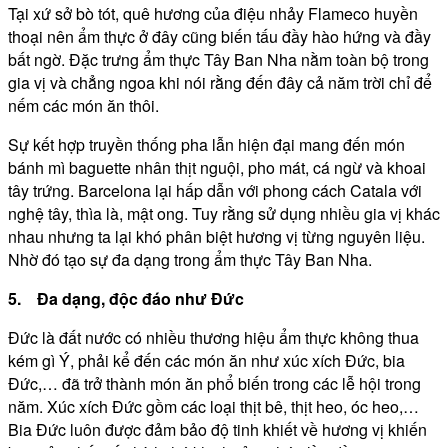
Tại xứ sở bò tót, quê hương của điệu nhảy Flameco huyền
thoại nên ẩm thực ở đây cũng biến tấu đầy hào hứng và đầy
bất ngờ. Đặc trưng ẩm thực Tây Ban Nha nằm toàn bộ trong
gia vị và chẳng ngoa khi nói rằng đến đây cả năm trời chỉ để
nếm các món ăn thôi.
Sự kết hợp truyền thống pha lẫn hiện đại mang đến món
bánh mì baguette nhân thịt nguội, pho mát, cá ngừ và khoai
tây trứng. Barcelona lại hấp dẫn với phong cách Catala với
nghệ tây, thìa là, mật ong. Tuy rằng sử dụng nhiều gia vị khác
nhau nhưng ta lại khó phân biệt hương vị từng nguyên liệu.
Nhờ đó tạo sự đa dạng trong ẩm thực Tây Ban Nha.
5. Đa dạng, độc đáo như Đức
Đức là đất nước có nhiều thương hiệu ẩm thực không thua
kém gì Ý, phải kể đến các món ăn như xúc xích Đức, bia
Đức,… đã trở thành món ăn phổ biến trong các lễ hội trong
năm. Xúc xích Đức gồm các loại thịt bê, thịt heo, óc heo,…
Bia Đức luôn được đảm bảo độ tinh khiết về hương vị khiến