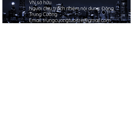
VN sở hữu.
Người chịu trách nhiệm nội dung: Đặng
Trung Cường
Email: trungcuongtuoitre@gmail.com