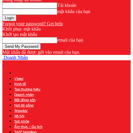
Tài khoản
mật khẩu của bạn
Forgot your password? Get help
Khôi phục mật khẩu
Khởi tạo mật khẩu
email của bạn
Mật khẩu đã được gửi vào email của bạn.
Doanh Nhân
Video
Kinh tế
Top thương hiệu
Doanh nhân
Bất động sản
Nơi tôi sống
Showbiz
Xã hội
Sức khỏe
Ẩm thực – Du lịch
360° Nghiêng