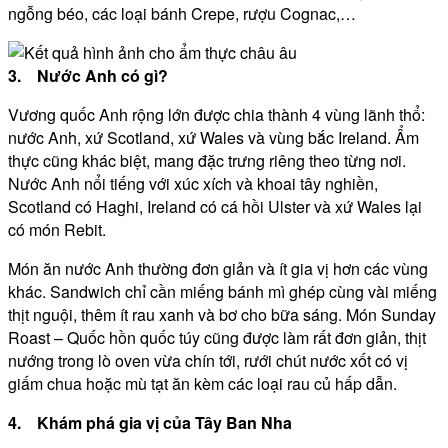
ngỗng béo, các loại bánh Crepe, rượu Cognac,…
3. Nước Anh có gì?
Vương quốc Anh rộng lớn được chia thành 4 vùng lãnh thổ:
nước Anh, xứ Scotland, xứ Wales và vùng bắc Ireland. Ẩm
thực cũng khác biệt, mang đặc trưng riêng theo từng nơi.
Nước Anh nổi tiếng với xúc xích và khoai tây nghiền,
Scotland có Haghi, Ireland có cá hồi Ulster và xứ Wales lại
có món Rebit.
Món ăn nước Anh thường đơn giản và ít gia vị hơn các vùng
khác. Sandwich chỉ cần miếng bánh mì ghép cùng vài miếng
thịt nguội, thêm ít rau xanh và bơ cho bữa sáng. Món Sunday
Roast – Quốc hồn quốc túy cũng được làm rất đơn giản, thịt
nướng trong lò oven vừa chín tới, rưới chút nước xốt có vị
giấm chua hoặc mù tạt ăn kèm các loại rau củ hấp dẫn.
4. Khám phá gia vị của Tây Ban Nha