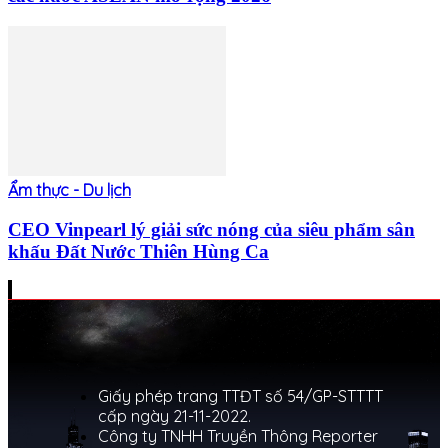
Ẩm thực - Du lịch
CEO Vinpearl lý giải sức nóng của siêu phẩm sân
khấu Đất Nước Thiên Hùng Ca
Giấy phép trang TTĐT số 54/GP-STTTT
cấp ngày 21-11-2022.
Công ty TNHH Truyền Thông Reporter