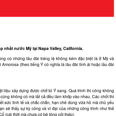
 nhất nước Mỹ tại Napa Valley, California.
cũng có những lâu đài tráng lệ không kém đặc biệt là ở Mỹ và
 Amorosa (theo tiếng Ý có nghĩa là lâu đài tình ái hoặc lâu đài
t liệu xây dựng được chở từ Ý sang. Quá trình thi công không
h cũng không có mà tất cả đều làm khớp vào nhau. Các chốt thì
ết sức tinh tế và chắc chắn, hạn chế dùng vữa hồ mà chủ yếu
Bạn sẽ thấy sự kỳ công và vĩ đại của những công trình như thế
ổ (cái thời mà chưa có bê tông cốt thép).