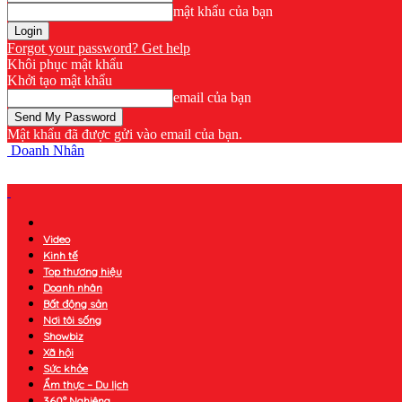
mật khẩu của bạn
Forgot your password? Get help
Khôi phục mật khẩu
Khởi tạo mật khẩu
email của bạn
Mật khẩu đã được gửi vào email của bạn.
Doanh Nhân
Video
Kinh tế
Top thương hiệu
Doanh nhân
Bất động sản
Nơi tôi sống
Showbiz
Xã hội
Sức khỏe
Ẩm thực – Du lịch
360° Nghiêng