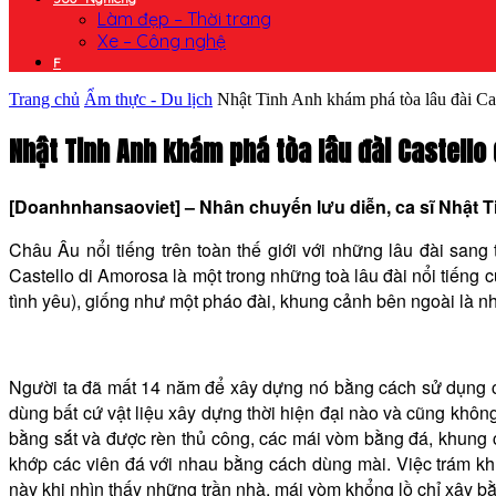
Làm đẹp – Thời trang
Xe – Công nghệ
F
Trang chủ
Ẩm thực - Du lịch
Nhật Tinh Anh khám phá tòa lâu đài Cas
Nhật Tinh Anh khám phá tòa lâu đài Castell
[Doanhnhansaoviet] – Nhân chuyến lưu diễn, ca sĩ Nhật Ti
Châu Âu nổi tiếng trên toàn thế giới với những lâu đài sang
Castello di Amorosa là một trong những toà lâu đài nổi tiếng c
tình yêu), giống như một pháo đài, khung cảnh bên ngoài là nh
Người ta đã mất 14 năm để xây dựng nó bằng cách sử dụng các
dùng bất cứ vật liệu xây dựng thời hiện đại nào và cũng khôn
bằng sắt và được rèn thủ công, các mái vòm bằng đá, khung 
khớp các viên đá với nhau bằng cách dùng mài. Việc trám khít
này khi nhìn thấy những trần nhà, mái vòm khổng lồ chỉ xây bằ