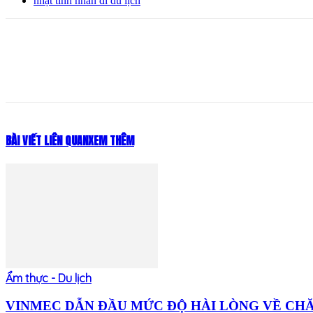
nhật tinh nhân đi du lịch
Share
BÀI VIẾT LIÊN QUAN
XEM THÊM
Ẩm thực - Du lịch
VINMEC DẪN ĐẦU MỨC ĐỘ HÀI LÒNG VỀ CHĂM