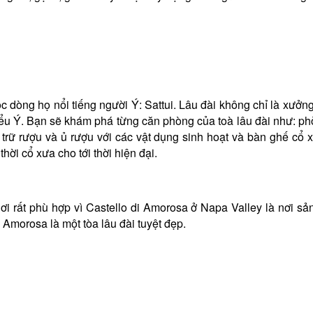
c dòng họ nổi tiếng người Ý: Sattui. Lâu đài không chỉ là xưởn
 kiểu Ý. Bạn sẽ khám phá từng căn phòng của toà lâu đài như: p
trữ rượu và ủ rượu với các vật dụng sinh hoạt và bàn ghế cổ x
hời cổ xưa cho tới thời hiện đại.
i rất phù hợp vì Castello di Amorosa ở Napa Valley là nơi sản 
 Amorosa là một tòa lâu đài tuyệt đẹp.