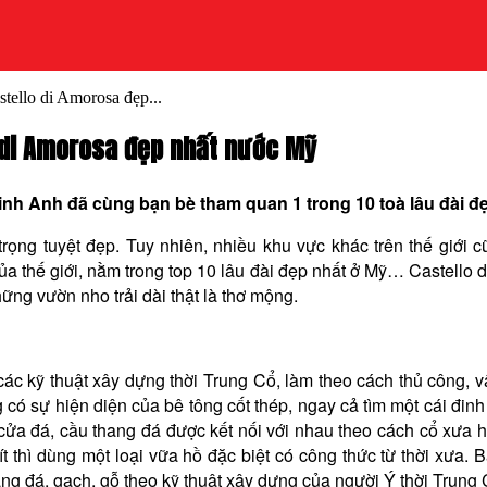
tello di Amorosa đẹp...
o di Amorosa đẹp nhất nước Mỹ
nh Anh đã cùng bạn bè tham quan 1 trong 10 toà lâu đài đẹp
 trọng tuyệt đẹp. Tuy nhiên, nhiều khu vực khác trên thế giới 
ủa thế giới,
nằm trong top 10 lâu đài đẹp nhất ở Mỹ… Castello di
ững vườn nho trải dài thật là thơ mộng.
 kỹ thuật xây dựng thời Trung Cổ, làm theo cách thủ công, vậ
g có sự hiện diện của bê tông cốt thép, ngay cả tìm một cái đin
cửa đá, cầu thang đá được kết nối với nhau theo cách cổ xưa h
 thì dùng một loại vữa hồ đặc biệt có công thức từ thời xưa. 
ng đá, gạch, gỗ theo kỹ thuật xây dựng của người Ý thời Trung C