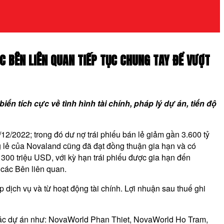
 BÊN LIÊN QUAN TIẾP TỤC CHUNG TAY ĐỂ VƯỢT
 tích cực về tình hình tài chính, pháp lý dự án, tiến độ
2/2022; trong đó dư nợ trái phiếu bán lẻ giảm gần 3.600 tỷ
g lẻ của Novaland cũng đã đạt đồng thuận gia hạn và có
á 300 triệu USD, với kỳ hạn trái phiếu được gia hạn đến
 các Bên liên quan.
dịch vụ và từ hoạt động tài chính. Lợi nhuận sau thuế ghi
i các dự án như: NovaWorld Phan Thiet, NovaWorld Ho Tram,