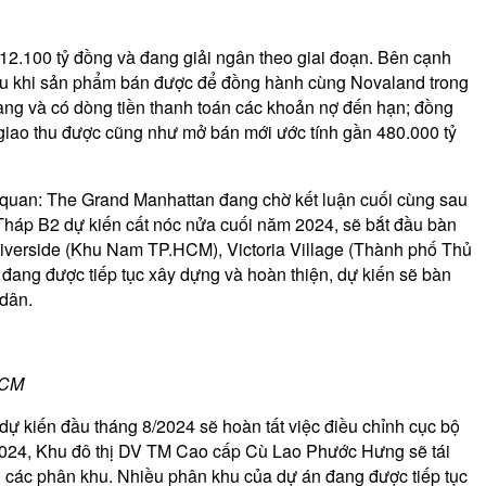
12.100 tỷ đồng và đang giải ngân theo giai đoạn. Bên cạnh
án sau khi sản phẩm bán được để đồng hành cùng Novaland trong
ng và có dòng tiền thanh toán các khoản nợ đến hạn; đồng
 giao thu được cũng như mở bán mới ước tính gần 480.000 tỷ
 quan: The Grand Manhattan đang chờ kết luận cuối cùng sau
Tháp B2 dự kiến cất nóc nửa cuối năm 2024, sẽ bắt đầu bàn
iverside (Khu Nam TP.HCM), Victoria Village (Thành phố Thủ
 đang được tiếp tục xây dựng và hoàn thiện, dự kiến sẽ bàn
 dân.
HCM
dự kiến đầu tháng 8/2024 sẽ hoàn tất việc điều chỉnh cục bộ
2024, Khu đô thị DV TM Cao cấp Cù Lao Phước Hưng sẽ tái
i các phân khu. Nhiều phân khu của dự án đang được tiếp tục