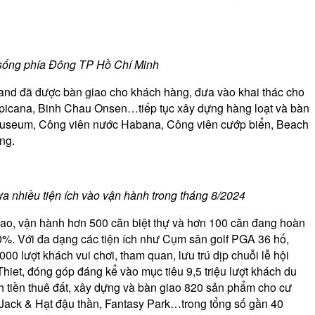
g sống phía Đông TP Hồ Chí Minh
land đã được bàn giao cho khách hàng, đưa vào khai thác cho
opicana, Binh Chau Onsen…tiếp tục xây dựng hàng loạt và bàn
r Museum, Công viên nước Habana, Công viên cướp biển, Beach
ng.
đưa
nhiều tiện ích
vào vận hành trong tháng 8/2024
giao, vận hành hơn 500 căn biệt thự và hơn 100 căn đang hoàn
90%. Với đa dạng các tiện ích như Cụm sân golf PGA 36 hố,
00 lượt khách vui chơi, tham quan, lưu trú dịp chuỗi lễ hội
hiet, đóng góp đáng kể vào mục tiêu 9,5 triệu lượt khách du
tính tiền thuê đất, xây dựng và bàn giao 820 sản phẩm cho cư
 Jack & Hạt đậu thần, Fantasy Park…trong tổng số gần 40