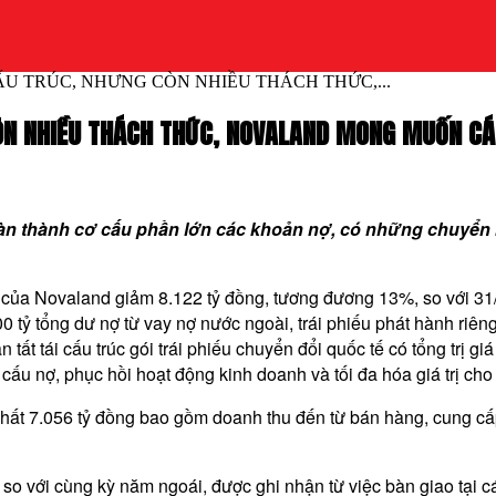
U TRÚC, NHƯNG CÒN NHIỀU THÁCH THỨC,...
N NHIỀU THÁCH THỨC, NOVALAND MONG MUỐN CÁC
n thành cơ cấu phần lớn các khoản nợ, có những chuyển biến
 của Novaland giảm 8.122 tỷ đồng, tương đương 13%, so với 31/1
 tỷ tổng dư nợ từ vay nợ nước ngoài, trái phiếu phát hành riên
tất tái cấu trúc gói trái phiếu chuyển đổi quốc tế có tổng trị gi
cấu nợ, phục hồi hoạt động kinh doanh và tối đa hóa giá trị cho
hất 7.056 tỷ đồng bao gồm doanh thu đến từ bán hàng, cung cấp 
 so với cùng kỳ năm ngoái, được ghi nhận từ việc bàn giao tạ