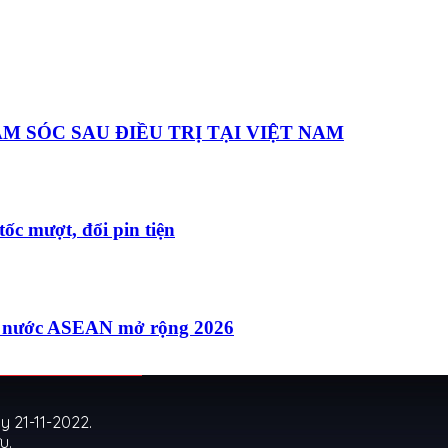
 SÓC SAU ĐIỀU TRỊ TẠI VIỆT NAM
ốc mượt, đổi pin tiện
các nước ASEAN mở rộng 2026
 21-11-2022.
u.