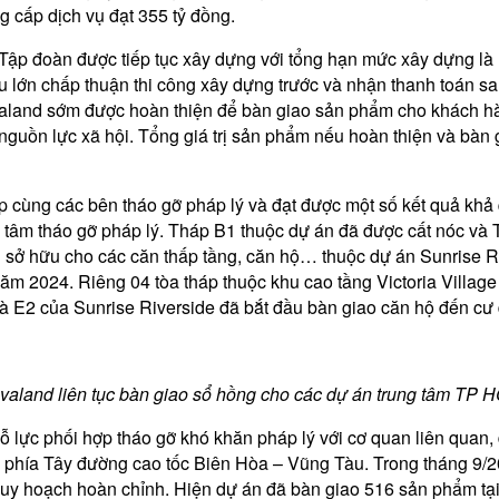
g cấp dịch vụ đạt 355 tỷ đồng.
Tập đoàn được tiếp tục xây dựng với tổng hạn mức xây dựng là 
hà thầu lớn chấp thuận thi công xây dựng trước và nhận thanh to
valand sớm được hoàn thiện để bàn giao sản phẩm cho khách hà
 nguồn lực xã hội. Tổng giá trị sản phẩm nếu hoàn thiện và bàn
 cùng các bên tháo gỡ pháp lý và đạt được một số kết quả khả
tâm tháo gỡ pháp lý. Tháp B1 thuộc dự án đã được cất nóc và 
sở hữu cho các căn thấp tầng, căn hộ… thuộc dự án Sunrise R
m 2024. Riêng 04 tòa tháp thuộc khu cao tầng Victoria Village
và E2 của Sunrise Riverside đã bắt đầu bàn giao căn hộ đến cư
valand liên tục bàn giao sổ hồng cho các dự án trung tâm TP 
 lực phối hợp tháo gỡ khó khăn pháp lý với cơ quan liên quan, 
 phía Tây đường cao tốc Biên Hòa – Vũng Tàu. Trong tháng 9/
 quy hoạch hoàn chỉnh. Hiện dự án đã bàn giao 516 sản phẩm tạ