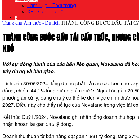
Làm đẹp – Thời trang
Xe – Công nghệ
F
Trang chủ
Ẩm thực - Du lịch
THÀNH CÔNG BƯỚC ĐẦU TÁI CẤ
THÀNH CÔNG BƯỚC ĐẦU TÁI CẤU TRÚC, NHƯNG CÒ
KHÓ
V
ới sự đồng hành của các bên liên quan,
Novaland đã hoà
xây dựng và bàn giao.
Tính đến 30/06/2024, tổng dư nợ phải trả cho các bên cho vay
đồng, chiếm 44,1% tổng dư nợ giảm được. Ngoài ra, gần 20.500
phương án xử lý; đáng chú ý có thể kể đến việc chính thức hoàn 
2027. Điều này cho thấy nỗ lực của Novaland trong việc tái cơ 
Kết thúc Quý II/2024, Novaland ghi nhận tổng doanh thu hợp n
nhận khoản lãi gần 345 tỷ đồng.
Doanh thu thuần từ bán hàng đạt gần 1.891 tỷ đồng, tăng 37%