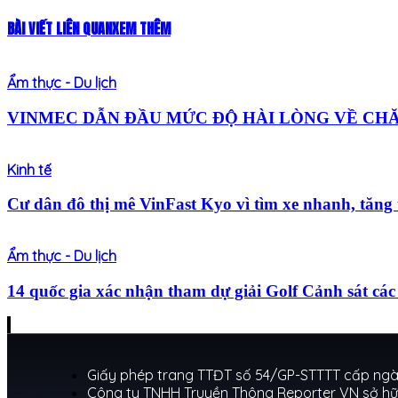
BÀI VIẾT LIÊN QUAN
XEM THÊM
Ẩm thực - Du lịch
VINMEC DẪN ĐẦU MỨC ĐỘ HÀI LÒNG VỀ CHĂM
Kinh tế
Cư dân đô thị mê VinFast Kyo vì tìm xe nhanh, tăng t
Ẩm thực - Du lịch
14 quốc gia xác nhận tham dự giải Golf Cảnh sát 
Giấy phép trang TTĐT số 54/GP-STTTT cấp ngày
Công ty TNHH Truyền Thông Reporter VN sở hữ