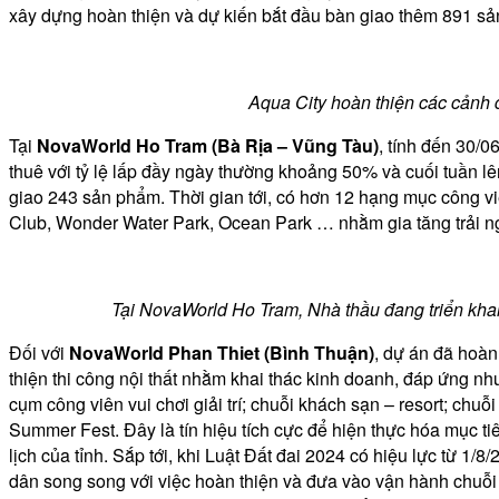
xây dựng hoàn thiện và dự kiến bắt đầu bàn giao thêm 891 sả
Aqua City hoàn thiện các cảnh 
Tại
NovaWorld Ho Tram (Bà Rịa – Vũng Tàu)
, tính đến 30/
thuê với tỷ lệ lấp đầy ngày thường khoảng 50% và cuối tuần
giao 243 sản phẩm. Thời gian tới, có hơn 12 hạng mục công 
Club, Wonder Water Park, Ocean Park … nhằm gia tăng trải ng
Tại NovaWorld Ho Tram,
N
hà thầu đang triển kha
Đối với
NovaWorld Phan Thiet (Bình Thuận)
, dự án đã hoàn
thiện thi công nội thất nhằm khai thác kinh doanh, đáp ứng 
cụm công viên vui chơi giải trí; chuỗi khách sạn – resort; chuỗ
Summer Fest. Đây là tín hiệu tích cực để hiện thực hóa mục t
lịch của tỉnh. Sắp tới, khi Luật Đất đai 2024 có hiệu lực từ 1
dân song song với việc hoàn thiện và đưa vào vận hành chuỗi