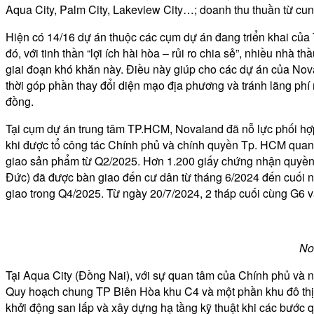
Aqua City, Palm City, Lakeview City…; doanh thu thuần từ cun
Hiện có 14/16 dự án thuộc các cụm dự án đang triển khai của 
đó, với tinh thần “lợi ích hài hòa – rủi ro chia sẻ”, nhiều n
giai đoạn khó khăn này. Điều này giúp cho các dự án của No
thời góp phần thay đổi diện mạo địa phương và tránh lãng phí
đồng.
Tại cụm dự án trung tâm TP.HCM, Novaland đã nỗ lực phối hợp
khi được tổ công tác Chính phủ và chính quyền Tp. HCM quan 
giao sản phẩm từ Q2/2025. Hơn 1.200 giấy chứng nhận quyền 
Đức) đã được bàn giao đến cư dân từ tháng 6/2024 đến cuối nă
giao trong Q4/2025. Từ ngày 20/7/2024, 2 tháp cuối cùng G6 
No
Tại Aqua City (Đồng Nai), với sự quan tâm của Chính phủ và nỗ
Quy hoạch chung TP Biên Hòa khu C4 và một phần khu đô thị
khởi động san lấp và xây dựng hạ tầng kỹ thuật khi các bước