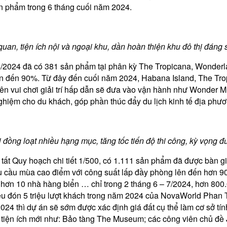
n phẩm trong 6 tháng cuối năm 2024.
quan, tiện ích nội và ngoại khu, dần hoàn thiện khu đô thị đán
06/2024 đã có 381 sản phẩm tại phân kỳ The Tropicana, Wonder
 lên đến 90%. Từ đây đến cuối năm 2024, Habana Island, The Tr
viên vui chơi giải trí hấp dẫn sẽ đưa vào vận hành như Wonde
hiệm cho du khách, góp phần thúc đẩy du lịch kinh tế địa phươ
i đồng loạt nhiều hạng mục, tăng tốc tiến độ thi công, kỳ vọng 
 tất Quy hoạch chi tiết 1/500, có 1.111 sản phẩm đã được bàn 
nhu cầu mùa cao điểm với công suất lấp đầy phòng lên đến hơn 
i hơn 10 nhà hàng biển … chỉ trong 2 tháng 6 – 7/2024, hơn 800.0
iêu đón 5 triệu lượt khách trong năm 2024 của NovaWorld Phan T
/8/2024 thì dự án sẽ sớm được xác định giá đất cụ thể làm cơ sở 
 tiện ích mới như: Bảo tàng The Museum; các công viên chủ đề