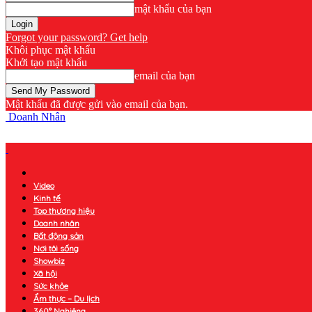
mật khẩu của bạn
Forgot your password? Get help
Khôi phục mật khẩu
Khởi tạo mật khẩu
email của bạn
Mật khẩu đã được gửi vào email của bạn.
Doanh Nhân
Video
Kinh tế
Top thương hiệu
Doanh nhân
Bất động sản
Nơi tôi sống
Showbiz
Xã hội
Sức khỏe
Ẩm thực – Du lịch
360° Nghiêng