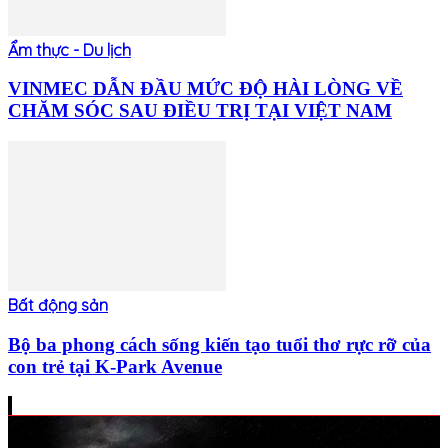
Ẩm thực - Du lịch
VINMEC DẪN ĐẦU MỨC ĐỘ HÀI LÒNG VỀ
CHĂM SÓC SAU ĐIỀU TRỊ TẠI VIỆT NAM
Bất động sản
Bộ ba phong cách sống kiến tạo tuổi thơ rực rỡ của
con trẻ tại K-Park Avenue