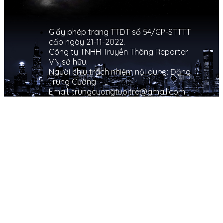
Giấy phép trang TTĐT số 54/GP-STTTT
cấp ngày 21-11-2022.
Công ty TNHH Truyền Thông Reporter
VN sở hữu.
Người chịu trách nhiệm nội dung: Đặng
Trung Cường
Email: trungcuongtuoitre@gmail.com