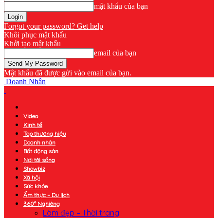
mật khẩu của bạn
Forgot your password? Get help
Khôi phục mật khẩu
Khởi tạo mật khẩu
email của bạn
Mật khẩu đã được gửi vào email của bạn.
Doanh Nhân
Video
Kinh tế
Top thương hiệu
Doanh nhân
Bất động sản
Nơi tôi sống
Showbiz
Xã hội
Sức khỏe
Ẩm thực – Du lịch
360° Nghiêng
Làm đẹp – Thời trang