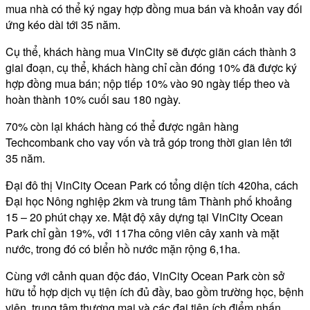
mua nhà có thể ký ngay hợp đồng mua bán và khoản vay đối
ứng kéo dài tới 35 năm.
Cụ thể, khách hàng mua VinCity sẽ được giãn cách thành 3
giai đoạn, cụ thể, khách hàng chỉ cần đóng 10% đã được ký
hợp đồng mua bán; nộp tiếp 10% vào 90 ngày tiếp theo và
hoàn thành 10% cuối sau 180 ngày.
70% còn lại khách hàng có thể được ngân hàng
Techcombank cho vay vốn và trả góp trong thời gian lên tới
35 năm.
Đại đô thị VinCity Ocean Park có tổng diện tích 420ha, cách
Đại học Nông nghiệp 2km và trung tâm Thành phố khoảng
15 – 20 phút chạy xe. Mật độ xây dựng tại VinCity Ocean
Park chỉ gần 19%, với 117ha công viên cây xanh và mặt
nước, trong đó có biển hồ nước mặn rộng 6,1ha.
Cùng với cảnh quan độc đáo, VinCity Ocean Park còn sở
hữu tổ hợp dịch vụ tiện ích đủ đầy, bao gồm trường học, bệnh
viện, trung tâm thương mại và các đại tiện ích điểm nhấn.