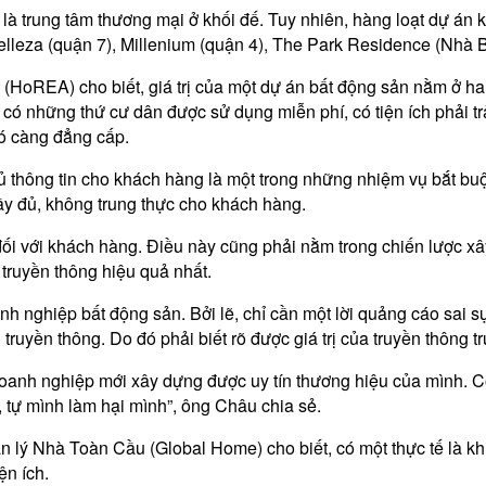
à trung tâm thương mại ở khối đế. Tuy nhiên, hàng loạt dự án kh
Belleza (quận 7), Millenium (quận 4), The Park Residence (Nhà
oREA) cho biết, giá trị của một dự án bất động sản nằm ở hai
g có những thứ cư dân được sử dụng miễn phí, có tiện ích phải trả
đó càng đẳng cấp.
ủ thông tin cho khách hàng là một trong những nhiệm vụ bắt bu
ầy đủ, không trung thực cho khách hàng.
 đối với khách hàng. Điều này cũng phải nằm trong chiến lược 
truyền thông hiệu quả nhất.
anh nghiệp bất động sản. Bởi lẽ, chỉ cần một lời quảng cáo sai s
ruyền thông. Do đó phải biết rõ được giá trị của truyền thông tr
các doanh nghiệp mới xây dựng được uy tín thương hiệu của mình
, tự mình làm hại mình”, ông Châu chia sẻ.
Nhà Toàn Cầu (Global Home) cho biết, có một thực tế là khi c
ện ích.