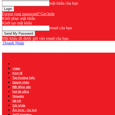
mật khẩu của bạn
Forgot your password? Get help
Khôi phục mật khẩu
Khởi tạo mật khẩu
email của bạn
Mật khẩu đã được gửi vào email của bạn.
Doanh Nhân
Video
Kinh tế
Top thương hiệu
Doanh nhân
Bất động sản
Nơi tôi sống
Showbiz
Xã hội
Sức khỏe
Ẩm thực – Du lịch
360° Nghiêng