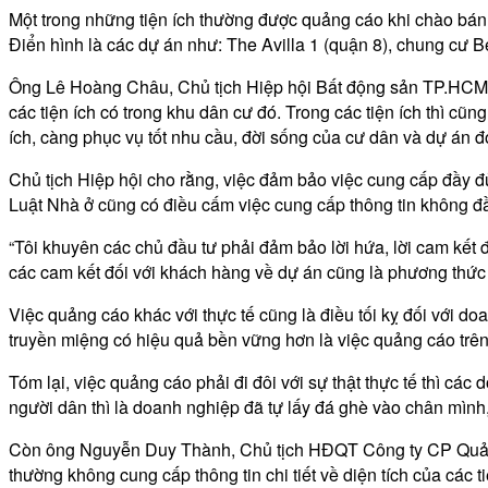
Một trong những tiện ích thường được quảng cáo khi chào bán l
Điển hình là các dự án như: The Avilla 1 (quận 8), chung cư 
Ông Lê Hoàng Châu, Chủ tịch Hiệp hội Bất động sản TP.HCM (H
các tiện ích có trong khu dân cư đó. Trong các tiện ích thì cũn
ích, càng phục vụ tốt nhu cầu, đời sống của cư dân và dự án 
Chủ tịch Hiệp hội cho rằng, việc đảm bảo việc cung cấp đầy đ
Luật Nhà ở cũng có điều cấm việc cung cấp thông tin không đ
“Tôi khuyên các chủ đầu tư phải đảm bảo lời hứa, lời cam kết
các cam kết đối với khách hàng về dự án cũng là phương thức 
Việc quảng cáo khác với thực tế cũng là điều tối kỵ đối với do
truyền miệng có hiệu quả bền vững hơn là việc quảng cáo trên t
Tóm lại, việc quảng cáo phải đi đôi với sự thật thực tế thì 
người dân thì là doanh nghiệp đã tự lấy đá ghè vào chân mình
Còn ông Nguyễn Duy Thành, Chủ tịch HĐQT Công ty CP Quản lý 
thường không cung cấp thông tin chi tiết về diện tích của các ti