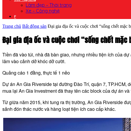
Làm đẹp – Thời trang
Xe – Công nghệ
F
Trang chủ
Bất động sản
Đại gia địa ốc và cuộc chơi “sống chết mặc 
Đại gia địa ốc và cuộc chơi “sống chết mặc 
Tiền đã vào túi, nhà đã bàn giao, nhưng nhiều tiện ích của dự
lâm vào cảnh dở khóc dở cười.
Quảng cáo 1 đằng, thực tế 1 nẻo
Dự án An Gia Riverside tại đường Đào Trí, quận 7, TP.HCM, do
mua lại An Gia Investment đã thay tên các block của dự án và 
Từ giữa năm 2015, khi tung ra thị trường, An Gia Riverside đượ
sảnh đón thác nước và hàng loạt tiện ích cao cấp khác.