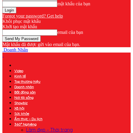
mật khẩu của bạn
Forgot your password? Get help
Khôi phục mật khẩu
Khởi tạo mật khẩu
email của bạn
Mật khẩu đã được gửi vào email của bạn.
Doanh Nhân
Video
Kinh tế
Top thương hiệu
Doanh nhân
Bất động sản
Nơi tôi sống
Showbiz
Xã hội
Sức khỏe
Ẩm thực – Du lịch
360° Nghiêng
Làm đẹp – Thời trang