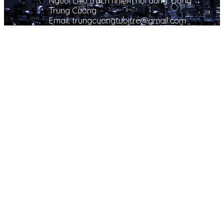
Người chịu trách nhiệm nội dung: Đặng
Trung Cường
Email: trungcuongtuoitre@gmail.com