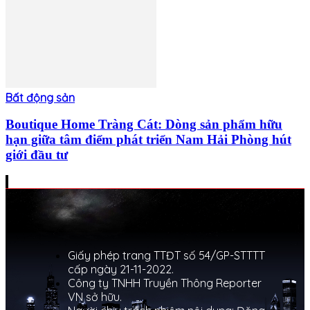
Bất động sản
Boutique Home Tràng Cát: Dòng sản phẩm hữu
hạn giữa tâm điểm phát triển Nam Hải Phòng hút
giới đầu tư
Giấy phép trang TTĐT số 54/GP-STTTT
cấp ngày 21-11-2022.
Công ty TNHH Truyền Thông Reporter
VN sở hữu.