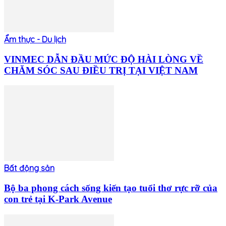
Ẩm thực - Du lịch
VINMEC DẪN ĐẦU MỨC ĐỘ HÀI LÒNG VỀ
CHĂM SÓC SAU ĐIỀU TRỊ TẠI VIỆT NAM
Bất động sản
Bộ ba phong cách sống kiến tạo tuổi thơ rực rỡ của
con trẻ tại K-Park Avenue