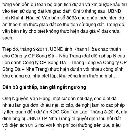
“ứng vốn đền bù toàn bộ diện tích dự án và xin được khấu trừ
vào tiền sử dụng đất khi giao đất”. Chỉ 3 tháng sau, UBND
tỉnh Khánh Hòa có Văn bản số 8068 cho phép thực hiện dự
án theo hình thức giao đất có thu tiền sử dụng đất. Trong đó,
văn bản này cho biết không thực hiện đấu giá vì đất chưa
sạch.
Tiếp đó, tháng 9-2011, UBND tỉnh Khánh Hòa chấp thuận
cho Công ty CP Sông Đà – Nha Trang (đại diện pháp lý của
liên danh Công ty CP Sông Đà – Thăng Long và Công ty CP
Sông Đà – Nha Trang) thực hiện dự án với nhiều công trình
khu chung cư, nhà biệt lập, khu công trình thương mại…
Đền bù giá thấp, bán giá ngất ngưởng
Ông Nguyễn Văn Hùng, một cư dân nơi đây, cho biết đã
nhiều lần gửi đơn khiếu nại, tố cáo, đề nghị làm rõ các pháp
lý liên quan đến dự án KDC Cồn Tân Lập. Tháng 3-2016, gia
đình ông bị UBND TP Nha Trang ra quyết định thu hồi đất
với diện tích 81,5 m2 với kinh phí bồi thường trên 366 triệu