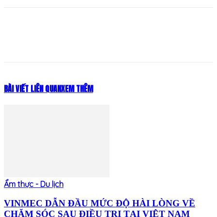
BÀI VIẾT LIÊN QUAN
XEM THÊM
Ẩm thực - Du lịch
VINMEC DẪN ĐẦU MỨC ĐỘ HÀI LÒNG VỀ
CHĂM SÓC SAU ĐIỀU TRỊ TẠI VIỆT NAM