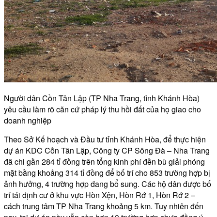
Người dân Cồn Tân Lập (TP Nha Trang, tỉnh Khánh Hòa)
yêu cầu làm rõ căn cứ pháp lý thu hồi đất của họ giao cho
doanh nghiệp
Theo Sở Kế hoạch và Đầu tư tỉnh Khánh Hòa, để thực hiện
dự án KDC Cồn Tân Lập, Công ty CP Sông Đà – Nha Trang
đã chi gần 284 tỉ đồng trên tổng kinh phí đền bù giải phóng
mặt bằng khoảng 314 tỉ đồng để bố trí cho 853 trường hợp bị
ảnh hưởng, 4 trường hợp đang bổ sung. Các hộ dân được bố
trí tái định cư ở khu vực Hòn Xện, Hòn Rớ 1, Hòn Rớ 2 –
cách trung tâm TP Nha Trang khoảng 5 km. Tuy nhiên đến