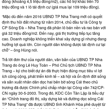
đồng (khoảng 4,5 triệu đồng/m2), các hỗ trợ khác trên 70
triệu đồng và 1 lô tái định cư (giá mua lại 109 triệu đồng).
“Mặc dù đến năm 2016 UBND TP Nha Trang mới có quyết
định thu hồi đất nhưng từ năm 2014, chủ đầu tư là Công ty
CP Sông Đà – Nha Trang đã phân lô bán nền và rao bán với
giá 32 triệu đồng/m2. Đến nay, giá thị trường tiếp tục tăng
cao. Doanh nghiệp không triển khai xây dựng gì nhưng đang
hưởng lợi quá lớn. Còn người dân không được tái định cư tại
chỗ” – ông Hùng nói.
Trả lời đơn thư của người dân, văn bản của UBND TP Nha
Trang do ông Lê Huy Toàn – Phó Chủ tịch UBND TP Nha
Trang – ký cho biết dự án đã thực hiện đúng mục tiêu vì lợi
ích công cộng, phát triển kinh tế – xã hội và ổn định đời sống
và sản xuất nhân dân dọc hai bên bờ sông Cái theo chủ
trương đã được Chính phủ chấp nhận tại Công văn 742/CP-
CN ngày 30-5-2003. Trong đó, KDC Cồn Tân Lập là tiểu dự
án “Chỉnh trang đô thị, xây dựng kè và đường dọc sông Cái
TP Nha Trang” đã được UBND tỉnh Khánh Hòa phê duyệt từ