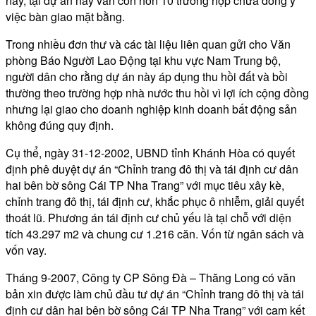
nay, tại dự án này vẫn còn hơn 10 trường hợp chưa đồng ý
việc bàn giao mặt bằng.
Trong nhiều đơn thư và các tài liệu liên quan gửi cho Văn
phòng Báo Người Lao Động tại khu vực Nam Trung bộ,
người dân cho rằng dự án này áp dụng thu hồi đất và bồi
thường theo trường hợp nhà nước thu hồi vì lợi ích cộng đồng
nhưng lại giao cho doanh nghiệp kinh doanh bất động sản
không đúng quy định.
Cụ thể, ngày 31-12-2002, UBND tỉnh Khánh Hòa có quyết
định phê duyệt dự án “Chỉnh trang đô thị và tái định cư dân
hai bên bờ sông Cái TP Nha Trang” với mục tiêu xây kè,
chỉnh trang đô thị, tái định cư, khắc phục ô nhiễm, giải quyết
thoát lũ. Phương án tái định cư chủ yếu là tại chỗ với diện
tích 43.297 m2 và chung cư 1.216 căn. Vốn từ ngân sách và
vốn vay.
Tháng 9-2007, Công ty CP Sông Đà – Thăng Long có văn
bản xin được làm chủ đầu tư dự án “Chỉnh trang đô thị và tái
định cư dân hai bên bờ sông Cái TP Nha Trang” với cam kết