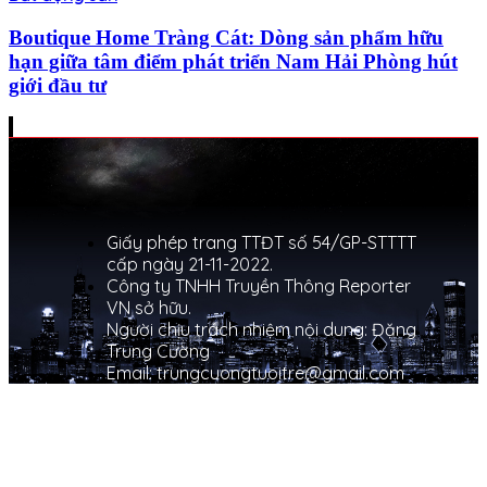
Boutique Home Tràng Cát: Dòng sản phẩm hữu
hạn giữa tâm điểm phát triển Nam Hải Phòng hút
giới đầu tư
Giấy phép trang TTĐT số 54/GP-STTTT
cấp ngày 21-11-2022.
Công ty TNHH Truyền Thông Reporter
VN sở hữu.
Người chịu trách nhiệm nội dung: Đặng
Trung Cường
Email: trungcuongtuoitre@gmail.com