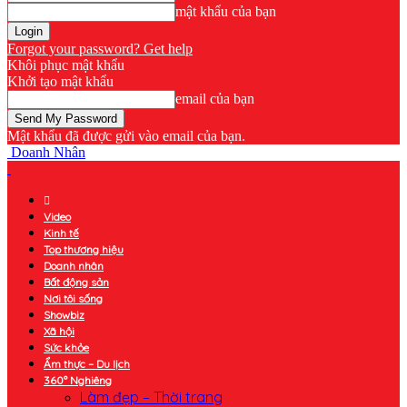
mật khẩu của bạn
Forgot your password? Get help
Khôi phục mật khẩu
Khởi tạo mật khẩu
email của bạn
Mật khẩu đã được gửi vào email của bạn.
Doanh Nhân
Video
Kinh tế
Top thương hiệu
Doanh nhân
Bất động sản
Nơi tôi sống
Showbiz
Xã hội
Sức khỏe
Ẩm thực – Du lịch
360° Nghiêng
Làm đẹp – Thời trang