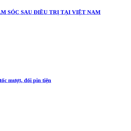
 SÓC SAU ĐIỀU TRỊ TẠI VIỆT NAM
ốc mượt, đổi pin tiện