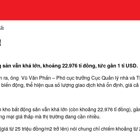
ất
t
sản vẫn khá lớn, khoảng 22.976 tỉ đồng, tức gần 1 tỉ USD.
ễn ra, ông Vũ Văn Phấn – Phó cục trưởng Cục Quản lý nhà và Thị
 biến động, thể hiện qua số lượng giao dịch khá ổn định, giá c
n kho bất động sản vẫn khá lớn (còn khoảng 22.976 tỉ đồng), g
ơng mại giá thấp mà thị trường đang cần nhiều.
giá từ 25 triệu đồng/m2 trở lên) nói chung chỉ chiếm khoảng từ