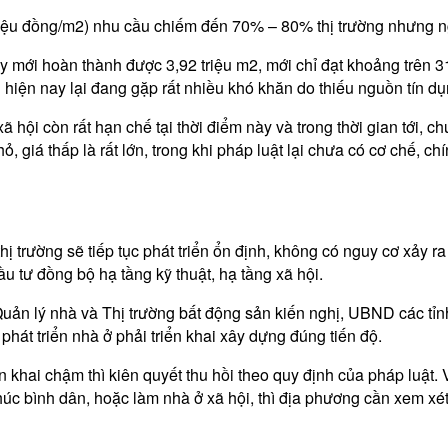
triệu đồng/m2) nhu cầu chiếm đến 70% – 80% thị trường nhưng ng
y mới hoàn thành được 3,92 triệu m2, mới chỉ đạt khoảng trên 31
hiện nay lại đang gặp rất nhiều khó khăn do thiếu nguồn tín dụ
hội còn rất hạn chế tại thời điểm này và trong thời gian tới, 
, giá thấp là rất lớn, trong khi pháp luật lại chưa có cơ chế, 
 trường sẽ tiếp tục phát triển ổn định, không có nguy cơ xảy ra 
ầu tư đồng bộ hạ tầng kỹ thuật, hạ tầng xã hội.
 Quản lý nhà và Thị trường bất động sản kiến nghị, UBND các tỉ
 phát triển nhà ở phải triển khai xây dựng đúng tiến độ.
n khai chậm thì kiên quyết thu hồi theo quy định của pháp luật.
c bình dân, hoặc làm nhà ở xã hội, thì địa phương cần xem xét