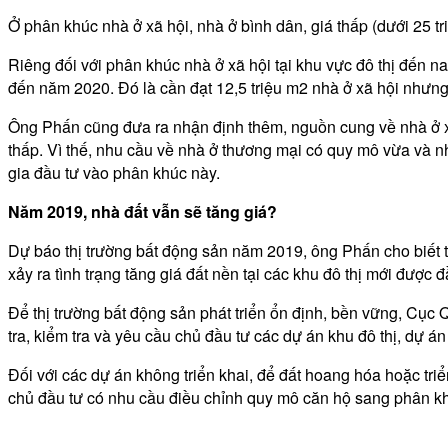
Ở phân khúc nhà ở xã hội, nhà ở bình dân, giá thấp (dưới 25 
Riêng đối với phân khúc nhà ở xã hội tại khu vực đô thị đến na
đến năm 2020. Đó là cần đạt 12,5 triệu m2 nhà ở xã hội nhưng 
Ông Phấn cũng đưa ra nhận định thêm, nguồn cung về nhà ở xã 
thấp. Vì thế, nhu cầu về nhà ở thương mại có quy mô vừa và nhỏ
gia đầu tư vào phân khúc này.
Năm 2019, nhà đất vẫn sẽ tăng giá?
Dự báo thị trường bất động sản năm 2019, ông Phấn cho biết thị
xảy ra tình trạng tăng giá đất nền tại các khu đô thị mới được đ
Để thị trường bất động sản phát triển ổn định, bền vững, Cục
tra, kiểm tra và yêu cầu chủ đầu tư các dự án khu đô thị, dự án
Đối với các dự án không triển khai, để đất hoang hóa hoặc triể
chủ đầu tư có nhu cầu điều chỉnh quy mô căn hộ sang phân khú