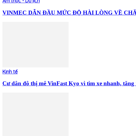
Ẩm thực - Du lịch
VINMEC DẪN ĐẦU MỨC ĐỘ HÀI LÒNG VỀ CHĂM
Kinh tế
Cư dân đô thị mê VinFast Kyo vì tìm xe nhanh, tăng t