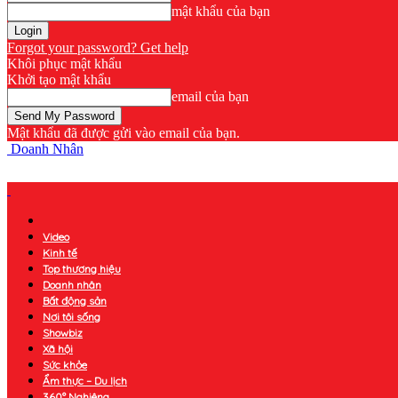
mật khẩu của bạn
Forgot your password? Get help
Khôi phục mật khẩu
Khởi tạo mật khẩu
email của bạn
Mật khẩu đã được gửi vào email của bạn.
Doanh Nhân
Video
Kinh tế
Top thương hiệu
Doanh nhân
Bất động sản
Nơi tôi sống
Showbiz
Xã hội
Sức khỏe
Ẩm thực – Du lịch
360° Nghiêng