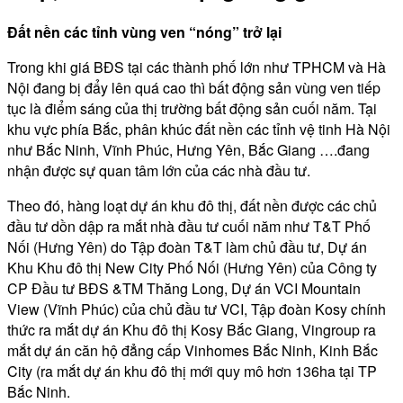
Đất nền các tỉnh vùng ven “nóng” trở lại
Trong khi giá BĐS tại các thành phố lớn như TPHCM và Hà
Nội đang bị đẩy lên quá cao thì bất động sản vùng ven tiếp
tục là điểm sáng của thị trường bất động sản cuối năm. Tại
khu vực phía Bắc, phân khúc đất nền các tỉnh vệ tinh Hà Nội
như Bắc Ninh, Vĩnh Phúc, Hưng Yên, Bắc Giang ….đang
nhận được sự quan tâm lớn của các nhà đầu tư.
Theo đó, hàng loạt dự án khu đô thị, đất nền được các chủ
đầu tư dồn dập ra mắt nhà đầu tư cuối năm như T&T Phố
Nối (Hưng Yên) do Tập đoàn T&T làm chủ đầu tư, Dự án
Khu Khu đô thị New City Phố Nối (Hưng Yên) của Công ty
CP Đầu tư BĐS &TM Thăng Long, Dự án VCI Mountain
View (Vĩnh Phúc) của chủ đầu tư VCI, Tập đoàn Kosy chính
thức ra mắt dự án Khu đô thị Kosy Bắc Giang, Vingroup ra
mắt dự án căn hộ đẳng cấp Vinhomes Bắc Ninh, Kinh Bắc
City (ra mắt dự án khu đô thị mới quy mô hơn 136ha tại TP
Bắc Ninh.