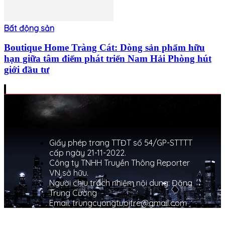
Bất động sản
Boutique Home Tràng Cát: Dòng sản phẩm hữu
hạn giữa tâm điểm phát triển Nam Hải Phòng hút
giới đầu tư
Giấy phép trang TTĐT số 54/GP-STTTT
cấp ngày 21-11-2022.
Công ty TNHH Truyền Thông Reporter
VN sở hữu.
Người chịu trách nhiệm nội dung: Đặng
Trung Cường
Email: trungcuongtuoitre@gmail.com