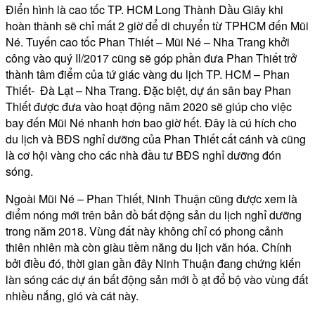
Điển hình là cao tốc TP. HCM Long Thành Dầu Giây khi
hoàn thành sẽ chỉ mất 2 giờ để di chuyển từ TPHCM đến Mũi
Né. Tuyến cao tốc Phan Thiết – Mũi Né – Nha Trang khởi
công vào quý II/2017 cũng sẽ góp phần đưa Phan Thiết trở
thành tâm điểm của tứ giác vàng du lịch TP. HCM – Phan
Thiết- Đà Lạt – Nha Trang. Đặc biệt, dự án sân bay Phan
Thiết được đưa vào hoạt động năm 2020 sẽ giúp cho việc
bay đến Mũi Né nhanh hơn bao giờ hết. Đây là cú hích cho
du lịch và BĐS nghỉ dưỡng của Phan Thiết cất cánh và cũng
là cơ hội vàng cho các nhà đầu tư BĐS nghỉ dưỡng đón
sóng.
Ngoài Mũi Né – Phan Thiết, Ninh Thuận cũng được xem là
điểm nóng mới trên bản đồ bất động sản du lịch nghỉ dưỡng
trong năm 2018. Vùng đất này không chỉ có phong cảnh
thiên nhiên mà còn giàu tiềm năng du lịch văn hóa. Chính
bởi điều đó, thời gian gần đây Ninh Thuận đang chứng kiến
làn sóng các dự án bất động sản mới ồ ạt đổ bộ vào vùng đất
nhiều nắng, gió và cát này.