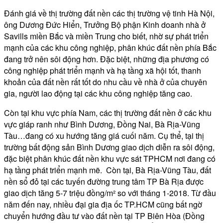
Đánh giá về thị trường đất nền các thị trường vệ tinh Hà Nội,
ông Dương Đức Hiển, Trưởng Bộ phận Kinh doanh nhà ở
Savills miền Bắc và miền Trung cho biết, nhờ sự phát triển
mạnh của các khu công nghiệp, phân khúc đất nền phía Bắc
đang trở nên sôi động hơn. Đặc biệt, những địa phương có
công nghiệp phát triển mạnh và hạ tầng xã hội tốt, thanh
khoản của đất nền rất tốt do nhu cầu về nhà ở của chuyên
gia, người lao động tại các khu công nghiệp tăng cao.
Còn tại khu vực phía Nam, các thị trường đất nền ở các khu
vực giáp ranh như Bình Dương, Đồng Nai, Bà Rịa-Vũng
Tàu…đang có xu hướng tăng giá cuối năm. Cụ thể, tại thị
trường bất động sản Bình Dương giao dịch diễn ra sôi động,
đặc biệt phân khúc đất nền khu vực sát TPHCM nơi đang có
hạ tầng phát triển mạnh mẽ. Còn tại, Bà Rịa-Vũng Tàu, đất
nền sổ đỏ tại các tuyến đường trung tâm TP Bà Rịa được
giao dịch tăng 5-7 triệu đồng/m² so với tháng 1-2018. Từ đầu
năm đến nay, nhiều đại gia địa ốc TP.HCM cũng bất ngờ
chuyển hướng đầu tư vào đất nền tại TP Biên Hòa (Đồng