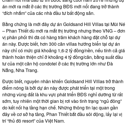
án mới ra mắt ở các thị trường BĐS mới nổi đang trở thành
“đích nhắm” của các nhà đầu tư bất động sản.
Bằng chứng là mới đây dự án Goldsand Hill Villas tại Mũi Né
– Phan Thiết dù mới ra mắt thị trường nhưng theo VNG – đơn
vị phân phối thì đã có hàng trăm khách hàng đặt chỗ tại dự
án này. Được biết, hơn 300 căn villas hướng biển tại dự án
này chỉ có mức giá khoảng 1,6-2 tỷ đồng/nền, nếu tính cả giá
thành hoàn thiện chỉ ở khoảng 4 tỷ đồng/căn, bằng suất đầu
tư của một căn hộ condotel ở các thị trường lớn như Đà
Nẵng, Nha Trang.
Được biết, nguyên nhân khiến Goldsand Hill Villas trở thành
điểm nóng là bởi dự án này được phát triển tại một trong
những vùng đất là khu vực phát triển BĐS nghỉ dưỡng từ rất
sớm, tuy nhiên một thời gian bị rơi vào tình trạng “ngủ đông”
do kết nối hạ tầng hạn chế. Những thông tin lạc quan gần
đây về cơ sở hạ tầng, Phan Thiết bắt đầu sôi động, lấy lại vị
trí “thủ đô resort” của Việt Nam.