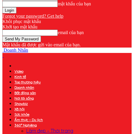
mật khẩu của bạn
Forgot your password? Get help
Khôi phục mật khẩu
Khởi tạo mật khẩu
email của bạn
Mật khẩu đã được gửi vào email của bạn.
Doanh Nhân
Video
Kinh tế
Top thương hiệu
Doanh nhân
Bất động sản
Nơi tôi sống
Showbiz
Xã hội
Sức khỏe
Ẩm thực – Du lịch
360° Nghiêng
Làm đẹp – Thời trang