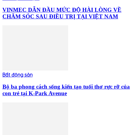
VINMEC DẪN ĐẦU MỨC ĐỘ HÀI LÒNG VỀ
CHĂM SÓC SAU ĐIỀU TRỊ TẠI VIỆT NAM
Bất động sản
Bộ ba phong cách sống kiến tạo tuổi thơ rực rỡ của
con trẻ tại K-Park Avenue