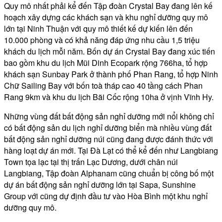
Quy mô nhất phải kể đến Tập đoàn Crystal Bay đang lên kế
hoạch xây dựng các khách sạn và khu nghỉ dưỡng quy mô
lớn tại Ninh Thuận với quy mô thiết kế dự kiến lên đến
10.000 phòng và có khả năng đáp ứng nhu cầu 1,5 triệu
khách du lịch mỗi năm. Bốn dự án Crystal Bay đang xúc tiến
bao gồm khu du lịch Mũi Dinh Ecopark rộng 766ha, tổ hợp
khách sạn Sunbay Park ở thành phố Phan Rang, tổ hợp Ninh
Chữ Sailing Bay với bốn toà tháp cao 40 tầng cách Phan
Rang 9km và khu du lịch Bãi Cốc rộng 10ha ở vịnh Vĩnh Hy.
Những vùng đất bất động sản nghỉ dưỡng mới nổi không chỉ
có bất động sản du lịch nghỉ dưỡng biển mà nhiều vùng đất
bất động sản nghỉ dưỡng núi cũng đang được đánh thức với
hàng loạt dự án mới. Tại Đà Lạt có thể kể đến như Langbiang
Town tọa lạc tại thị trấn Lạc Dương, dưới chân núi
Langbiang, Tập đoàn Alphanam cũng chuẩn bị công bố một
dự án bất động sản nghỉ dưỡng lớn tại Sapa, Sunshine
Group với cũng dự định đầu tư vào Hòa Bình một khu nghỉ
dưỡng quy mô.