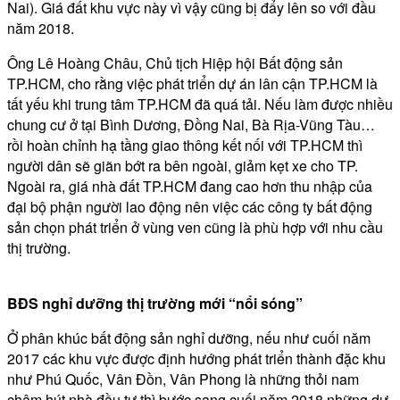
Nai). Giá đất khu vực này vì vậy cũng bị đẩy lên so với đầu
năm 2018.
Ông Lê Hoàng Châu, Chủ tịch Hiệp hội Bất động sản
TP.HCM, cho rằng việc phát triển dự án lân cận TP.HCM là
tất yếu khi trung tâm TP.HCM đã quá tải. Nếu làm được nhiều
chung cư ở tại Bình Dương, Đồng Nai, Bà Rịa-Vũng Tàu…
rồi hoàn chỉnh hạ tầng giao thông kết nối với TP.HCM thì
người dân sẽ giãn bớt ra bên ngoài, giảm kẹt xe cho TP.
Ngoài ra, giá nhà đất TP.HCM đang cao hơn thu nhập của
đại bộ phận người lao động nên việc các công ty bất động
sản chọn phát triển ở vùng ven cũng là phù hợp với nhu cầu
thị trường.
BĐS nghỉ dưỡng thị trường mới “nổi sóng”
Ở phân khúc bất động sản nghỉ dưỡng, nếu như cuối năm
2017 các khu vực được định hướng phát triển thành đặc khu
như Phú Quốc, Vân Đồn, Vân Phong là những thỏi nam
châm hút nhà đầu tư thì bước sang cuối năm 2018 những dự