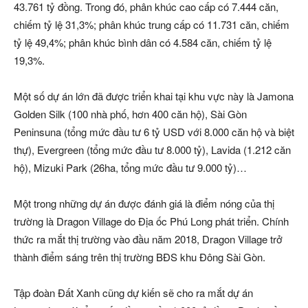
43.761 tỷ đồng. Trong đó, phân khúc cao cấp có 7.444 căn,
chiếm tỷ lệ 31,3%; phân khúc trung cấp có 11.731 căn, chiếm
tỷ lệ 49,4%; phân khúc bình dân có 4.584 căn, chiếm tỷ lệ
19,3%.
Một số dự án lớn đã được triển khai tại khu vực này là Jamona
Golden Silk (100 nhà phố, hơn 400 căn hộ), Sài Gòn
Peninsuna (tổng mức đầu tư 6 tỷ USD với 8.000 căn hộ và biệt
thự), Evergreen (tổng mức đầu tư 8.000 tỷ), Lavida (1.212 căn
hộ), Mizuki Park (26ha, tổng mức đầu tư 9.000 tỷ)…
Một trong những dự án được đánh giá là điểm nóng của thị
trường là Dragon Village do Địa ốc Phú Long phát triển. Chính
thức ra mắt thị trường vào đầu năm 2018, Dragon Village trở
thành điểm sáng trên thị trường BĐS khu Đông Sài Gòn.
Tập đoàn Đất Xanh cũng dự kiến sẽ cho ra mắt dự án