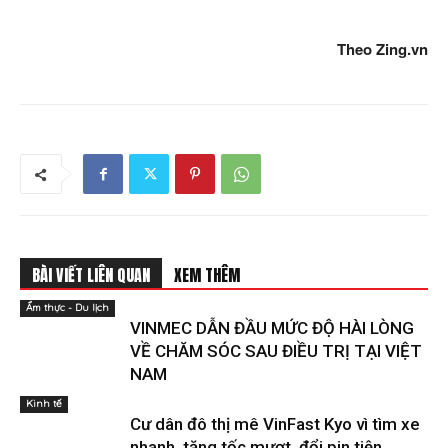
Theo Zing.vn
BÀI VIẾT LIÊN QUAN
XEM THÊM
Ẩm thực - Du lịch
VINMEC DẪN ĐẦU MỨC ĐỘ HÀI LÒNG
VỀ CHĂM SÓC SAU ĐIỀU TRỊ TẠI VIỆT
NAM
Kinh tế
Cư dân đô thị mê VinFast Kyo vì tìm xe
nhanh, tăng tốc mượt, đổi pin tiện