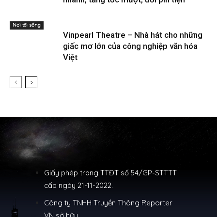
Nơi tôi sống
Vinpearl Theatre – Nhà hát cho những
giấc mơ lớn của công nghiệp văn hóa
Việt
Giấy phép trang TTĐT số 54/GP-STTTT
cấp ngày 21-11-2022.
Công ty TNHH Truyền Thông Reporter
VN sở hữu.