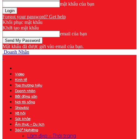
mật khẩu của bạn
Forgot your password? Get help
Khôi phục mật khẩu
Khởi tạo mật khẩu
email của bạn
Mật khẩu đã được gửi vào email của bạn.
Doanh Nhân
Video
Kinh tế
Top thương hiệu
Doanh nhân
Bất động sản
Nơi tôi sống
Showbiz
Xã hội
Sức khỏe
Ẩm thực – Du lịch
360° Nghiêng
Làm đẹp – Thời trang