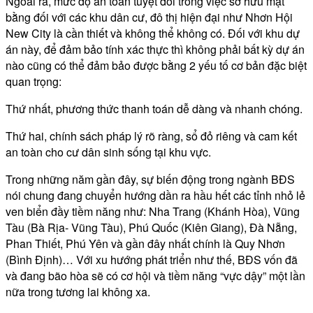
Ngoài ra, mức độ an toàn tuyệt đối trong việc sở hữu mặt
bằng đối với các khu dân cư, đô thị hiện đại như Nhơn Hội
New City là cần thiết và không thể không có. Đối với khu dự
án này, để đảm bảo tính xác thực thì không phải bất kỳ dự án
nào cũng có thể đảm bảo được bằng 2 yếu tố cơ bản đặc biệt
quan trọng:
Thứ nhất, phương thức thanh toán dễ dàng và nhanh chóng.
Thứ hai, chính sách pháp lý rõ ràng, sổ đỏ riêng và cam kết
an toàn cho cư dân sinh sống tại khu vực.
Trong những năm gần đây, sự biến động trong ngành BĐS
nói chung đang chuyển hướng dần ra hầu hết các tỉnh nhỏ lẻ
ven biển đầy tiềm năng như: Nha Trang (Khánh Hòa), Vũng
Tàu (Bà Rịa- Vũng Tàu), Phú Quốc (Kiên Giang), Đà Nẵng,
Phan Thiết, Phú Yên và gần đây nhất chính là Quy Nhơn
(Bình Định)… Với xu hướng phát triển như thế, BĐS vốn đã
và đang bão hòa sẽ có cơ hội và tiềm năng “vực dậy” một lần
nữa trong tương lai không xa.