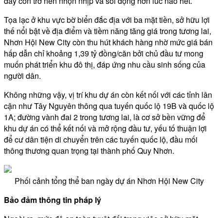
đây còn trở nên nhộn nhịp và sôi động hơn lúc nào hết.
Tọa lạc ở khu vực bờ biển đắc địa với ba mặt tiền, sở hữu lợi
thế nổi bật về địa điểm và tiềm năng tăng giá trong tương lai,
Nhơn Hội New City còn thu hút khách hàng nhờ mức giá bán
hấp dẫn chỉ khoảng 1,39 tỷ đồng/căn bởi chủ đầu tư mong
muốn phát triển khu đô thị, đáp ứng nhu cầu sinh sống của
người dân.
Không những vậy, vị trí khu dự án còn kết nối với các tỉnh lân
cận như Tây Nguyên thông qua tuyến quốc lộ 19B và quốc lộ
1A; đường vành đai 2 trong tương lai, là cơ sở bền vững để
khu dự án có thể kết nối và mở rộng đầu tư, yếu tố thuận lợi
để cư dân tiện di chuyển trên các tuyến quốc lộ, đầu mối
thông thương quan trọng tại thành phố Quy Nhơn.
Phối cảnh tổng thể ban ngày dự án Nhơn Hội New City
Bảo đảm thông tin pháp lý