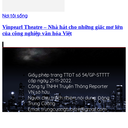
Nơi tôi sống
Vinpearl Theatre – Nhà hát cho những giấc mơ lớn
của công nghiệp văn hóa Việt
Giấy phép trang TTĐT số 54/GP-STTTT
cấp ngày 21-11-2022.
Công ty TNHH Truyền Thông Reporter
VN sở hữu.
Người chịu trách nhiệm nội dung: Đặng
Trung Cường
Email: trungcuongtuoitre@gmail.com