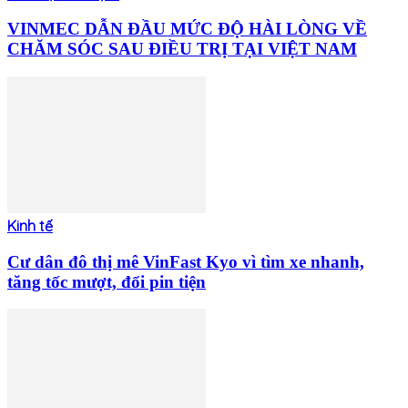
VINMEC DẪN ĐẦU MỨC ĐỘ HÀI LÒNG VỀ
CHĂM SÓC SAU ĐIỀU TRỊ TẠI VIỆT NAM
Kinh tế
Cư dân đô thị mê VinFast Kyo vì tìm xe nhanh,
tăng tốc mượt, đổi pin tiện