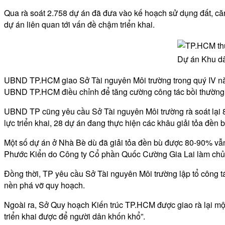
Qua rà soát 2.758 dự án đã đưa vào kế hoạch sử dụng đất, că
dự án liên quan tới vấn đề chậm triển khai.
Dự án Khu dâ
UBND TP.HCM giao Sở Tài nguyên Môi trường trong quý IV năm 2
UBND TP.HCM điều chỉnh để tăng cường công tác bồi thường, h
UBND TP cũng yêu cầu Sở Tài nguyên Môi trường rà soát lại 
lực triển khai, 28 dự án đang thực hiện các khâu giải tỏa đền 
Một số dự án ở Nhà Bè dù đã giải tỏa đền bù được 80-90% vẫn
Phước Kiển do Công ty Cổ phần Quốc Cường Gia Lai làm chủ 
Đồng thời, TP yêu cầu Sở Tài nguyên Môi trường lập tổ công tác
nền phá vỡ quy hoạch.
Ngoài ra, Sở Quy hoạch Kiến trúc TP.HCM được giao rà lại m
triển khai được để người dân khốn khổ”.