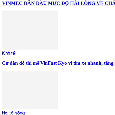
VINMEC DẪN ĐẦU MỨC ĐỘ HÀI LÒNG VỀ CHĂM
Kinh tế
Cư dân đô thị mê VinFast Kyo vì tìm xe nhanh, tăng t
Nơi tôi sống