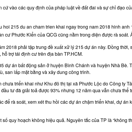
n cứ vào các quy định của pháp luật về đất đai và sự chỉ đạo
n cư Phước Kiển của QCG cũng nằm trong diện được rà soát. 
018 phải tập trung đề xuất xử lý 215 dự án này. Đồng thời, sở 
ỗ trợ tái định cư trên địa bàn TP.HCM.
85 dự án bất động sản ở huyện Bình Chánh và huyện Nhà Bè. T
bù, san lấp mặt bằng và xây dung công trình.
 chưa triển khai như Khu đô thị tại xã Phước Lộc do Công ty T
đầu tư đã giải toả được 93% nhưng 12 năm qua vẫn chưa thể t
 để rà soát, xem xét thu hồi các dự án chậm triển khai, dự án k
ột số quy hoạch không hiệu quả. Nguyên tắc của TP là “không