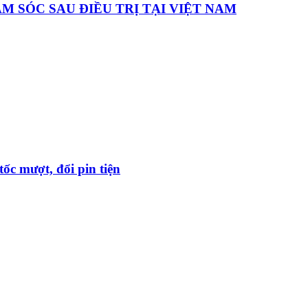
 SÓC SAU ĐIỀU TRỊ TẠI VIỆT NAM
ốc mượt, đổi pin tiện