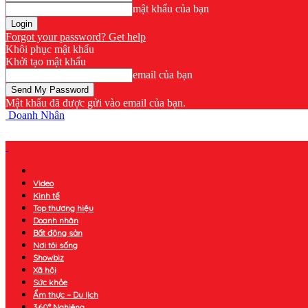
mật khẩu của bạn
Forgot your password? Get help
Khôi phục mật khẩu
Khởi tạo mật khẩu
email của bạn
Mật khẩu đã được gửi vào email của bạn.
Doanh Nhân
Video
Kinh tế
Top thương hiệu
Doanh nhân
Bất động sản
Nơi tôi sống
Showbiz
Xã hội
Sức khỏe
Ẩm thực – Du lịch
360° Nghiêng