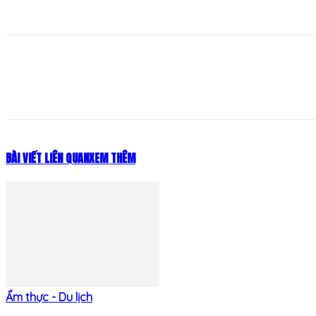
Share
BÀI VIẾT LIÊN QUAN
XEM THÊM
Ẩm thực - Du lịch