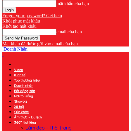
mật khẩu của bạn
Forgot your password? Get help
Khôi phục mật khẩu
Khởi tạo mật khẩu
email của bạn
Mật khẩu đã được gửi vào email của bạn.
Doanh Nhân
Video
Kinh tế
Top thương hiệu
Doanh nhân
Bất động sản
Nơi tôi sống
Showbiz
Xã hội
Sức khỏe
Ẩm thực – Du lịch
360° Nghiêng
Làm đẹp – Thời trang