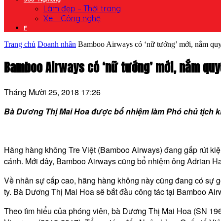
Làm đẹp – Thời trang
Xe – Công nghệ
F
Trang chủ
Doanh nhân
Bamboo Airways có ‘nữ tướng’ mới, nắm quy
Bamboo Airways có ‘nữ tướng’ mới, nắm quy
Tháng Mười 25, 2018 17:26
Bà Dương Thị Mai Hoa được bổ nhiệm làm Phó chủ tịch ki
Hãng hàng không Tre Việt (Bamboo Airways) đang gấp rút kiện
cánh. Mới đây, Bamboo Airways cũng bổ nhiệm ông Adrian Ham
Về nhân sự cấp cao, hãng hàng không này cũng đang có sự g
ty. Bà Dương Thị Mai Hoa sẽ bắt đầu công tác tại Bamboo Air
Theo tìm hiểu của phóng viên, bà Dương Thị Mai Hoa (SN 1969