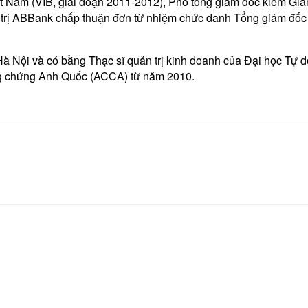
 Nam (VIB, giai đoạn 2011-2012), Phó tổng giám đốc kiêm Giám
rị ABBank chấp thuận đơn từ nhiệm chức danh Tổng giám đốc n
à Nội và có bằng Thạc sĩ quản trị kinh doanh của Đại học Tự do
ng chứng Anh Quốc (ACCA) từ năm 2010.