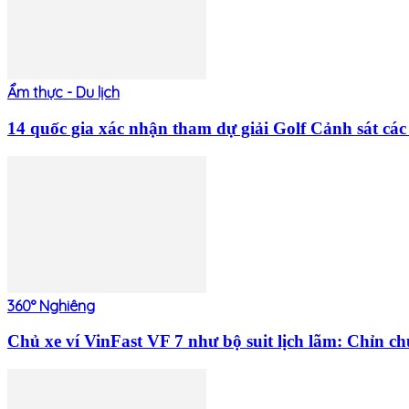
Ẩm thực - Du lịch
14 quốc gia xác nhận tham dự giải Golf Cảnh sát 
360° Nghiêng
Chủ xe ví VinFast VF 7 như bộ suit lịch lãm: Chỉn c