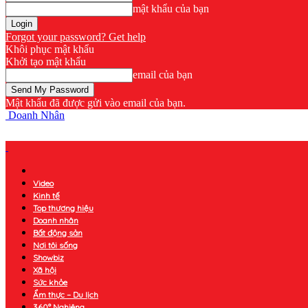
mật khẩu của bạn
Forgot your password? Get help
Khôi phục mật khẩu
Khởi tạo mật khẩu
email của bạn
Mật khẩu đã được gửi vào email của bạn.
Doanh Nhân
Video
Kinh tế
Top thương hiệu
Doanh nhân
Bất động sản
Nơi tôi sống
Showbiz
Xã hội
Sức khỏe
Ẩm thực – Du lịch
360° Nghiêng