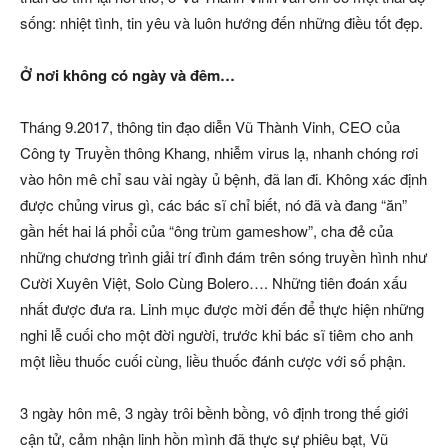
sống: nhiệt tình, tin yêu và luôn hướng đến những điều tốt đẹp.
Ở nơi không có ngày và đêm…
Tháng 9.2017, thông tin đạo diễn Vũ Thành Vinh, CEO của
Công ty Truyền thông Khang, nhiễm virus lạ, nhanh chóng rơi
vào hôn mê chỉ sau vài ngày ủ bệnh, đã lan đi. Không xác định
được chủng virus gì, các bác sĩ chỉ biết, nó đã và đang “ăn”
gần hết hai lá phổi của “ông trùm gameshow”, cha đẻ của
những chương trình giải trí đình đám trên sóng truyền hình như
Cười Xuyên Việt, Solo Cùng Bolero…. Những tiên đoán xấu
nhất được đưa ra. Linh mục được mời đến để thực hiện những
nghi lễ cuối cho một đời người, trước khi bác sĩ tiêm cho anh
một liều thuốc cuối cùng, liều thuốc đánh cược với số phận.
3 ngày hôn mê, 3 ngày trôi bềnh bồng, vô định trong thế giới
cận tử, cảm nhận linh hồn mình đã thực sự phiêu bạt, Vũ