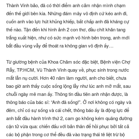
Thành Vinh bảo, đã có thời điểm anh cảm nhận mình chạm
đến thế giới bên kia. Những đám mây vô định cứ kéo anh đi,
cuốn anh vào lực hút khủng khiếp, bất chấp anh đã kháng cự
thế nào. Tận đến khi hình ảnh 2 con thơ, đầu chít khăn tang
trắng xuất hiện, như có sức mạnh vô hình bên trong, anh mới
bắt đầu vùng vẫy để thoát ra không gian vô định ấy…
Từ giường bệnh của Khoa Chăm sóc đặc biệt, Bệnh viện Chợ
Rẫy, TP.HCM, Vũ Thành Vinh quay về, phục sinh trong nước
mắt lẫn nụ cười. Hơn 40 năm làm người, anh cho biết, chưa
bao giờ anh thấy cuộc sống lộng lẫy như lúc anh mở mắt, sau
chuỗi ngày mê man ấy. Thông tin đầu tiên anh nhận được, là
thông báo của bác sĩ: “Anh đã sống!”. Ở nơi không có ngày và
đêm, chỉ có sự sống và cái chết, thông báo ấy là động lực để
anh bắt đầu hành trình thứ 2, cam go không kém quãng đường
cận tử vừa qua: chiến đấu với bản thân để hồi phục bởi tất cả
các bộ phận trong cơ thể đều đã vào trạng thái tê liệt trừ bộ