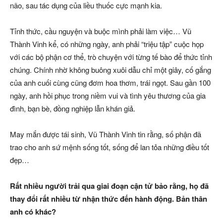
não, sau tác dụng của liều thuốc cực mạnh kia.
Tỉnh thức, cầu nguyện và buộc mình phải làm việc… Vũ
Thành Vinh kể, có những ngày, anh phải “triệu tập” cuộc họp
với các bộ phận cơ thể, trò chuyện với từng tế bào để thức tỉnh
chúng. Chính nhờ không buông xuôi dẫu chỉ một giây, cố gắng
của anh cuối cùng cũng đơm hoa thơm, trái ngọt. Sau gần 100
ngày, anh hồi phục trong niềm vui và tình yêu thương của gia
đình, bạn bè, đồng nghiệp lẫn khán giả.
May mắn được tái sinh, Vũ Thành Vinh tin rằng, số phận đã
trao cho anh sứ mệnh sống tốt, sống để lan tỏa những điều tốt
đẹp…
Rất nhiều người trải qua giai đoạn cận tử bảo rằng, họ đã
thay đổi rất nhiều từ nhận thức đến hành động. Bản thân
anh có khác?