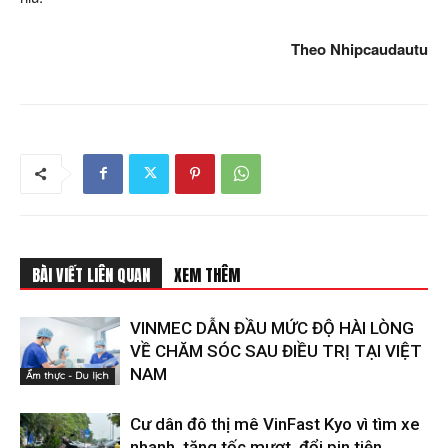
Theo Nhipcaudautu
BÀI VIẾT LIÊN QUAN
XEM THÊM
VINMEC DẪN ĐẦU MỨC ĐỘ HÀI LÒNG
VỀ CHĂM SÓC SAU ĐIỀU TRỊ TẠI VIỆT
NAM
Ẩm thực - Du lịch
Cư dân đô thị mê VinFast Kyo vì tìm xe
nhanh, tăng tốc mượt, đổi pin tiện