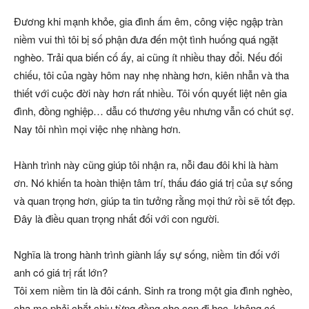
Đương khi mạnh khỏe, gia đình ấm êm, công việc ngập tràn
niềm vui thì tôi bị số phận đưa đến một tình huống quá ngặt
nghèo. Trải qua biến cố ấy, ai cũng ít nhiều thay đổi. Nếu đối
chiếu, tôi của ngày hôm nay nhẹ nhàng hơn, kiên nhẫn và tha
thiết với cuộc đời này hơn rất nhiều. Tôi vốn quyết liệt nên gia
đình, đồng nghiệp… dẫu có thương yêu nhưng vẫn có chút sợ.
Nay tôi nhìn mọi việc nhẹ nhàng hơn.
Hành trình này cũng giúp tôi nhận ra, nỗi đau đôi khi là hàm
ơn. Nó khiến ta hoàn thiện tâm trí, thấu đáo giá trị của sự sống
và quan trọng hơn, giúp ta tin tưởng rằng mọi thứ rồi sẽ tốt đẹp.
Đây là điều quan trọng nhất đối với con người.
Nghĩa là trong hành trình giành lấy sự sống, niềm tin đối với
anh có giá trị rất lớn?
Tôi xem niềm tin là đôi cánh. Sinh ra trong một gia đình nghèo,
cha mẹ phải chắt chiu từng đồng cho con đi học, không có