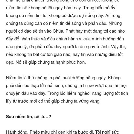
niềm tin sẽ không có tôi ngày hôm nay. Trong biến cố ấy,
không có niềm tin, tôi không có được sự sống này. Ai trong
chúng ta cũng cần có niềm tin để sống và phấn đấu. Những
người có đạo sẽ tin vào Chúa, Phật hay một đấng tối cao nào
đấy để nhận thức và điều chỉnh hành vi của mình hướng đến
các giáo lý, đa phần đều dạy người ta ăn ngay ở lành. Vậy thì,
nếu không tin bất cứ tôn giáo nào, hãy tin vào những điều tốt
đẹp. Nó sẽ giúp chúng ta hạnh phúc hơn.
Niềm tin là thứ chúng ta phải nuôi dưỡng hằng ngày. Không
phải đến lúc thập tử nhất sinh, chúng ta tin sẽ vượt qua thì mọi
chuyện đâu vào đấy. Trong lúc hiểm nghèo, năng lượng tốt tích
lũy từ trước mới có thể giúp chúng ta vững vàng.
Sau niềm tin, sẽ là…?
Hành động. Phép màu chỉ đến khi ta bước đi. Tôi nghĩ sức