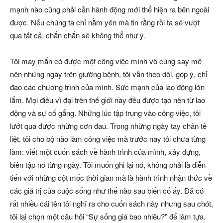
mạnh nào cũng phải cần hành động mới thể hiện ra bên ngoài
được. Nếu chúng ta chỉ nằm yên mà tin rằng rồi ta sẽ vượt
qua tất cả, chắn chắn sẽ không thể như ý.
Tôi may mắn có được một công việc mình vô cùng say mê
nên những ngày trên giường bệnh, tôi vẫn theo dõi, góp ý, chỉ
đạo các chương trình của mình. Sức mạnh của lao động lớn
lắm. Mọi điều vĩ đại trên thế giới này đều được tạo nên từ lao
động và sự cố gắng. Những lúc tập trung vào công việc, tôi
lướt qua được những cơn đau. Trong những ngày tay chân tê
liệt, tôi cho bộ não làm công việc mà trước nay tôi chưa từng
làm: viết một cuốn sách về hành trình của mình, xây dựng,
biên tập nó từng ngày. Tôi muốn ghi lại nó, không phải là diễn
tiến với những cột mốc thời gian mà là hành trình nhận thức về
các giá trị của cuộc sống như thế nào sau biến cố ấy. Đã có
rất nhiều cái tên tôi nghĩ ra cho cuốn sách này nhưng sau chót,
tôi lại chọn một câu hỏi “Sự sống giá bao nhiêu?” để làm tựa.