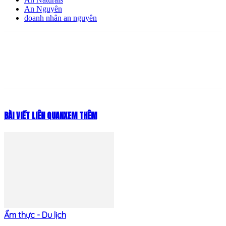
An Nguyên
doanh nhân an nguyên
BÀI VIẾT LIÊN QUAN
XEM THÊM
Ẩm thực - Du lịch