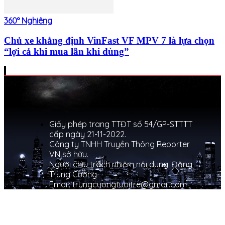
360° Nghiêng
Chủ xe khẳng định VinFast VF MPV 7 là lựa chọn
“lợi cả khi mua lẫn khi dùng”
Giấy phép trang TTĐT số 54/GP-STTTT
cấp ngày 21-11-2022.
Công ty TNHH Truyền Thông Reporter
VN sở hữu.
Người chịu trách nhiệm nội dung: Đặng
Trung Cường
Email: trungcuongtuoitre@gmail.com