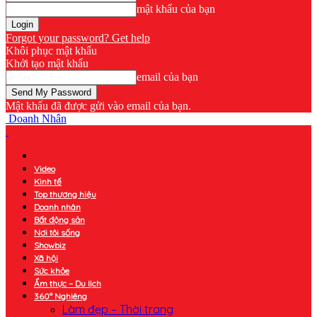
mật khẩu của bạn
Forgot your password? Get help
Khôi phục mật khẩu
Khởi tạo mật khẩu
email của bạn
Mật khẩu đã được gửi vào email của bạn.
Doanh Nhân
Video
Kinh tế
Top thương hiệu
Doanh nhân
Bất động sản
Nơi tôi sống
Showbiz
Xã hội
Sức khỏe
Ẩm thực – Du lịch
360° Nghiêng
Làm đẹp – Thời trang