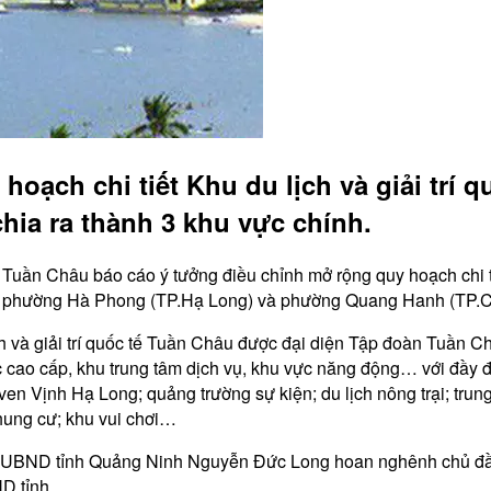
oạch chi tiết Khu du lịch và giải trí q
hia ra thành 3 khu vực chính.
ần Châu báo cáo ý tưởng điều chỉnh mở rộng quy hoạch chi tiết
 tại phường Hà Phong (TP.Hạ Long) và phường Quang Hanh (TP.
ch và giải trí quốc tế Tuần Châu được đại diện Tập đoàn Tuần C
c cao cấp, khu trung tâm dịch vụ, khu vực năng động… với đầy đ
ven Vịnh Hạ Long; quảng trường sự kiện; du lịch nông trại; tru
chung cư; khu vui chơi…
h UBND tỉnh Quảng Ninh Nguyễn Đức Long hoan nghênh chủ đầu t
D tỉnh.