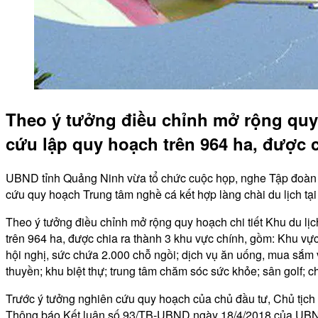
Theo ý tưởng điều chỉnh mở rộng quy h
cứu lập quy hoạch trên 964 ha, được c
UBND tỉnh Quảng Ninh vừa tổ chức cuộc họp, nghe Tập đoàn Tu
cứu quy hoạch Trung tâm nghề cá kết hợp làng chài du lịch
Theo ý tưởng điều chỉnh mở rộng quy hoạch chi tiết Khu du lị
trên 964 ha, được chia ra thành 3 khu vực chính, gồm: Khu vự
hội nghị, sức chứa 2.000 chỗ ngồi; dịch vụ ăn uống, mua sắm 
thuyền; khu biệt thự; trung tâm chăm sóc sức khỏe; sân golf; 
Trước ý tưởng nghiên cứu quy hoạch của chủ đầu tư, Chủ tịc
Thông báo Kết luận số 93/TB-UBND ngày 18/4/2018 của UBN