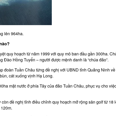
ng lên 964ha.
 nào?
uyệt quy hoạch từ năm 1999 với quy mô ban đầu gần 300ha. Chủ
 ông Đào Hồng Tuyển – người được mệnh danh là “chúa đảo”.
ập đoàn Tuần Châu từng đề nghị với UBND tỉnh Quảng Ninh về ph
 bùn, cát xuống vịnh Hạ Long.
0ha mặt nước ở phía Tây của đảo Tuần Châu, phục vụ cho việc x
 còn đề nghị tỉnh điều chỉnh quy hoạch mở rộng sân golf từ 18 lỗ
i 120m.