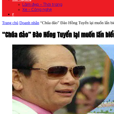
Làm đẹp – Thời trang
Xe – Công nghệ
F
Trang chủ
Doanh nhân
“Chúa đảo” Đào Hồng Tuyển lại muốn lấn bi
“Chúa đảo” Đào Hồng Tuyển lại muốn lấn biể