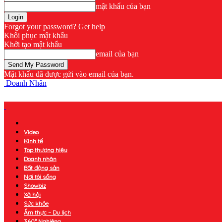
mật khẩu của bạn
Forgot your password? Get help
Khôi phục mật khẩu
Khởi tạo mật khẩu
email của bạn
Mật khẩu đã được gửi vào email của bạn.
Doanh Nhân
Video
Kinh tế
Top thương hiệu
Doanh nhân
Bất động sản
Nơi tôi sống
Showbiz
Xã hội
Sức khỏe
Ẩm thực – Du lịch
360° Nghiêng