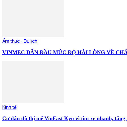
Ẩm thực - Du lịch
VINMEC DẪN ĐẦU MỨC ĐỘ HÀI LÒNG VỀ CHĂM
Kinh tế
Cư dân đô thị mê VinFast Kyo vì tìm xe nhanh, tăng t