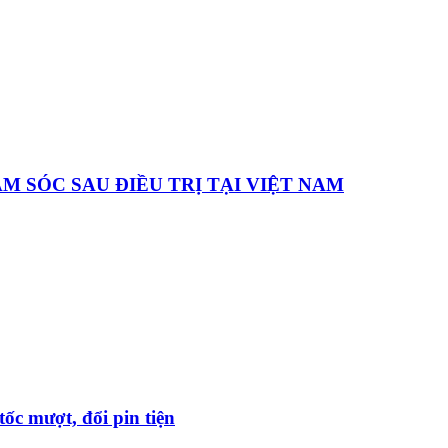
 SÓC SAU ĐIỀU TRỊ TẠI VIỆT NAM
ốc mượt, đổi pin tiện