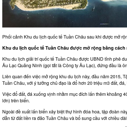
Phối cảnh Khu du lịch quốc tế Tuần Châu sau khi được mở rộ
Khu du lịch quốc tế Tuần Châu được mở rộng bằng cách
Khu du lịch giải trí quốc tế Tuần Châu được UBND tỉnh phê d
Âu Lạc Quảng Ninh (gọi tắt là Công ty Âu Lạc), đứng đầu là
Liên quan đến việc mở rộng khu du lịch này, đầu năm 2015, T
Tuần Châu, với ý tưởng chủ đạo là đổ hơn 20 triệu m3 đất, đá,
Việc đổ đất, đá xuống vịnh nhằm mục đích lấn thêm khoảng 40
lớn) trên biển.
Ngoài đề xuất lấn biển xây biệt thự hình đóa hoa, tập đoàn này
dẫn từ đất liền ra đảo Tuần Châu và bổ sung cầu với chiều dà