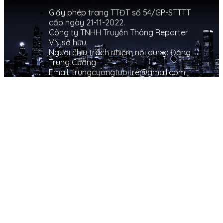
Giấy phép trang TTĐT số 54/GP-STTTT
cấp ngày 21-11-2022.
Công ty TNHH Truyền Thông Reporter
VN sở hữu.
Người chịu trách nhiệm nội dung: Đặng
Trung Cường
Email: trungcuongtuoitre@gmail.com