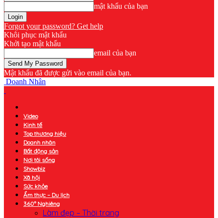
mật khẩu của bạn
Forgot your password? Get help
Khôi phục mật khẩu
Khởi tạo mật khẩu
email của bạn
Mật khẩu đã được gửi vào email của bạn.
Doanh Nhân
Video
Kinh tế
Top thương hiệu
Doanh nhân
Bất động sản
Nơi tôi sống
Showbiz
Xã hội
Sức khỏe
Ẩm thực – Du lịch
360° Nghiêng
Làm đẹp – Thời trang