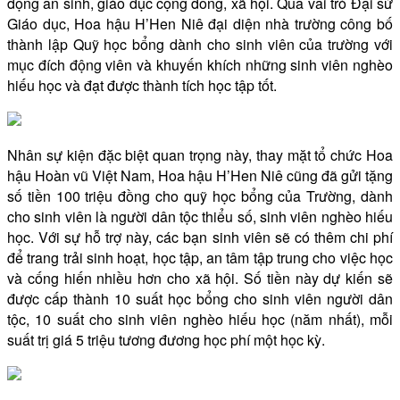
động an sinh, giáo dục cộng đồng, xã hội. Qua vai trò Đại sứ
Giáo dục, Hoa hậu H’Hen Niê đại diện nhà trường công bố
thành lập Quỹ học bổng dành cho sinh viên của trường với
mục đích động viên và khuyến khích những sinh viên nghèo
hiếu học và đạt được thành tích học tập tốt.
Nhân sự kiện đặc biệt quan trọng này, thay mặt tổ chức Hoa
hậu Hoàn vũ Việt Nam, Hoa hậu H’Hen Niê cũng đã gửi tặng
số tiền 100 triệu đồng cho quỹ học bổng của Trường, dành
cho sinh viên là người dân tộc thiểu số, sinh viên nghèo hiếu
học. Với sự hỗ trợ này, các bạn sinh viên sẽ có thêm chi phí
để trang trải sinh hoạt, học tập, an tâm tập trung cho việc học
và cống hiến nhiều hơn cho xã hội. Số tiền này dự kiến sẽ
được cấp thành 10 suất học bổng cho sinh viên người dân
tộc, 10 suất cho sinh viên nghèo hiếu học (năm nhất), mỗi
suất trị giá 5 triệu tương đương học phí một học kỳ.