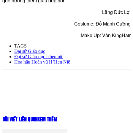
quê hương thêm giàu đẹp hơn.
Lăng Đức Lợi
Costume: Đỗ Mạnh Cường
Make Up: Vân KingHair
TAGS
Đại sứ Giáo dục
Đại sứ Giáo dục h'hen niê
Hoa hậu Hoàn vũ H’Hen Niê
BÀI VIẾT LIÊN QUAN
XEM THÊM