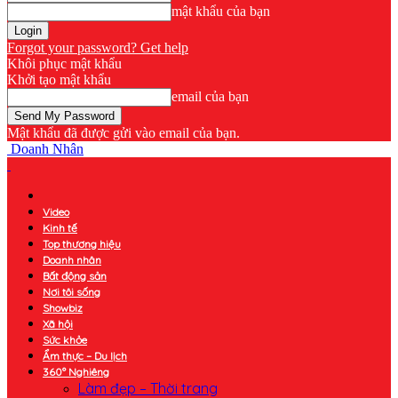
mật khẩu của bạn
Forgot your password? Get help
Khôi phục mật khẩu
Khởi tạo mật khẩu
email của bạn
Mật khẩu đã được gửi vào email của bạn.
Doanh Nhân
Video
Kinh tế
Top thương hiệu
Doanh nhân
Bất động sản
Nơi tôi sống
Showbiz
Xã hội
Sức khỏe
Ẩm thực – Du lịch
360° Nghiêng
Làm đẹp – Thời trang