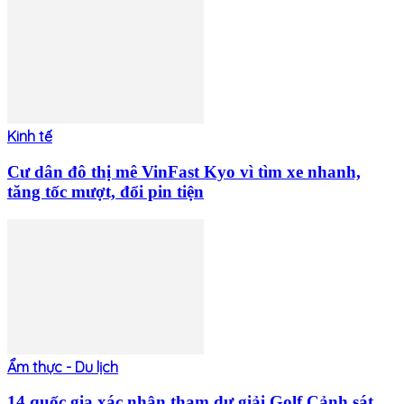
Kinh tế
Cư dân đô thị mê VinFast Kyo vì tìm xe nhanh,
tăng tốc mượt, đổi pin tiện
Ẩm thực - Du lịch
14 quốc gia xác nhận tham dự giải Golf Cảnh sát