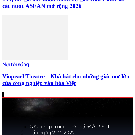
các nước ASEAN mở rộng 2026
Nơi tôi sống
Vinpearl Theatre – Nhà hát cho những giấc mơ lớn
của công nghiệp văn hóa Việt
Giấy phép trang TTĐT số 54/GP-STTTT
cấp ngày 21-11-2022.