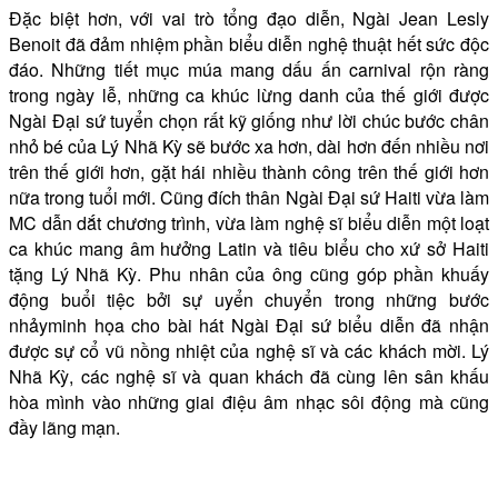
Đặc biệt hơn, với vai trò tổng đạo diễn, Ngài Jean Lesly
Benoit đã đảm nhiệm phần biểu diễn nghệ thuật hết sức độc
đáo. Những tiết mục múa mang dấu ấn carnival rộn ràng
trong ngày lễ, những ca khúc lừng danh của thế giới được
Ngài Đại sứ tuyển chọn rất kỹ giống như lời chúc bước chân
nhỏ bé của Lý Nhã Kỳ sẽ bước xa hơn, dài hơn đến nhiều nơi
trên thế giới hơn, gặt hái nhiều thành công trên thế giới hơn
nữa trong tuổi mới. Cũng đích thân Ngài Đại sứ Haiti vừa làm
MC dẫn dắt chương trình, vừa làm nghệ sĩ biểu diễn một loạt
ca khúc mang âm hưởng Latin và tiêu biểu cho xứ sở Haiti
tặng Lý Nhã Kỳ. Phu nhân của ông cũng góp phần khuấy
động buổi tiệc bởi sự uyển chuyển trong những bước
nhảyminh họa cho bài hát Ngài Đại sứ biểu diễn đã nhận
được sự cổ vũ nồng nhiệt của nghệ sĩ và các khách mời. Lý
Nhã Kỳ, các nghệ sĩ và quan khách đã cùng lên sân khấu
hòa mình vào những giai điệu âm nhạc sôi động mà cũng
đầy lãng mạn.