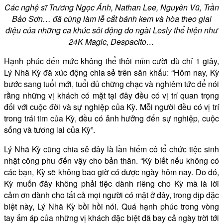
Các nghệ sĩ Trương Ngọc Ánh, Nathan Lee, Nguyên Vũ, Trần
Bảo Sơn… đã cùng làm lễ cắt bánh kem và hòa theo giai
điệu của những ca khúc sôi động do ngài Lesly thể hiện như
24K Magic, Despacito…
Hạnh phúc đến mức không thể thôi mỉm cười dù chỉ 1 giây,
Lý Nhã Kỳ đã xúc động chia sẻ trên sân khấu: “Hôm nay, Kỳ
bước sang tuổi mới, tuổi đủ chững chạc và nghiêm tức để nói
rằng những vị khách có mặt tại đây đều có vị trí quan trọng
đối với cuộc đời và sự nghiệp của Kỳ. Mỗi người đều có vị trí
trong trái tim của Kỳ, đều có ảnh hưởng đến sự nghiệp, cuộc
sống và tương lai của Kỳ”.
Lý Nhã Kỳ cũng chia sẻ đây là lần hiếm cô tổ chức tiệc sinh
nhật công phu đến vậy cho bản thân. “Kỳ biết nếu không có
các bạn, Kỳ sẽ không bao giờ có được ngày hôm nay. Do đó,
Kỳ muốn đây không phải tiệc dành riêng cho Kỳ mà là lời
cảm ơn dành cho tất cả mọi người có mặt ở đây, trong dịp đặc
biệt này, Lý Nhã Kỳ bồi hồi nói. Quá hạnh phúc trong vòng
tay ấm áp của những vị khách đặc biệt đã bay cả ngày trời tới