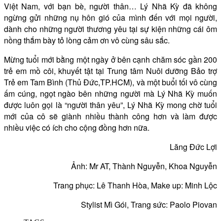
Việt Nam, với bạn bè, người thân… Lý Nhã Kỳ đã không
ngừng gửi những nụ hôn gió của mình đến với mọi người,
dành cho những người thương yêu tại sự kiện những cái ôm
nồng thắm bày tỏ lòng cảm ơn vô cùng sâu sắc.
Mừng tuổi mới bằng một ngày ở bên cạnh chăm sóc gần 200
trẻ em mồ côi, khuyết tật tại Trung tâm Nuôi dưỡng Bảo trợ
Trẻ em Tam Bình (Thủ Đức,TP.HCM), và một buổi tối vô cùng
ấm cúng, ngọt ngào bên những người mà Lý Nhã Kỳ muốn
được luôn gọi là “người thân yêu”, Lý Nhã Kỳ mong chờ tuổi
mới của cô sẽ giành nhiều thành công hơn và làm được
nhiều việc có ích cho cộng đồng hơn nữa.
Lăng Đức Lợi
Ảnh: Mr AT, Thành Nguyễn, Khoa Nguyễn
Trang phục: Lê Thanh Hòa, Make up: Minh Lộc
Stylist Mì Gói, Trang sức: Paolo Piovan