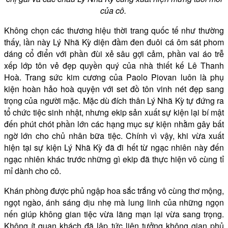
của cô.
Không chọn các thương hiệu thời trang quốc tế như thường
thấy, lần này Lý Nhã Kỳ diện đầm đen đuôi cá ôm sát phom
dáng cổ điển với phần đùi xẻ sâu gợi cảm, phần vai áo trễ
xếp lớp tôn vẻ đẹp quyền quý của nhà thiết kế Lê Thanh
Hoà. Trang sức kim cương của Paolo Piovan luôn là phụ
kiện hoàn hảo hoà quyện với set đồ tôn vinh nét đẹp sang
trọng của người mặc. Mặc dù đích thân Lý Nhã Kỳ tự đứng ra
tổ chức tiệc sinh nhật, nhưng ekip sản xuất sự kiện lại bí mật
đến phút chót phần lớn các hạng mục sự kiện nhằm gây bất
ngờ lớn cho chủ nhân bữa tiệc. Chính vì vậy, khi vừa xuất
hiện tại sự kiện Lý Nhã Kỳ đã đi hết từ ngạc nhiên này đến
ngạc nhiên khác trước những gì ekip đã thực hiện vô cùng tỉ
mỉ dành cho cô.
Khán phòng được phủ ngập hoa sắc trắng vô cùng thơ mộng,
ngọt ngào, ánh sáng dịu nhẹ mà lung linh của những ngọn
nến giúp không gian tiệc vừa lãng mạn lại vừa sang trọng.
Không ít quan khách đã lập tức liên tưởng không gian phủ