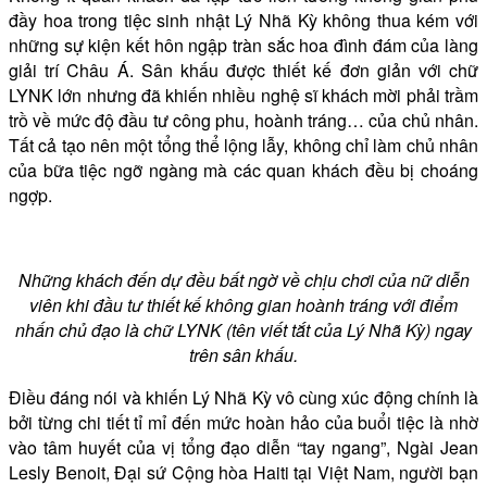
đầy hoa trong tiệc sinh nhật Lý Nhã Kỳ không thua kém với
những sự kiện kết hôn ngập tràn sắc hoa đình đám của làng
giải trí Châu Á. Sân khấu được thiết kế đơn giản với chữ
LYNK lớn nhưng đã khiến nhiều nghệ sĩ khách mời phải trầm
trồ về mức độ đầu tư công phu, hoành tráng… của chủ nhân.
Tất cả tạo nên một tổng thể lộng lẫy, không chỉ làm chủ nhân
của bữa tiệc ngỡ ngàng mà các quan khách đều bị choáng
ngợp.
Những khách đến dự đều bất ngờ về chịu chơi của nữ diễn
viên khi đầu tư thiết kế không gian hoành tráng với điểm
nhấn chủ đạo là chữ LYNK (tên viết tắt của Lý Nhã Kỳ) ngay
trên sân khấu.
Điều đáng nói và khiến Lý Nhã Kỳ vô cùng xúc động chính là
bởi từng chi tiết tỉ mỉ đến mức hoàn hảo của buổi tiệc là nhờ
vào tâm huyết của vị tổng đạo diễn “tay ngang”, Ngài Jean
Lesly Benoit, Đại sứ Cộng hòa Haiti tại Việt Nam, người bạn