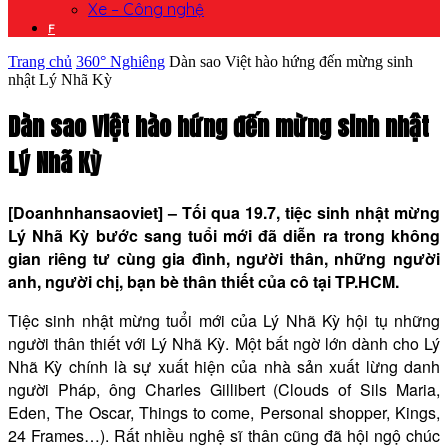
Xe – Công nghệ
F
Trang chủ
360° Nghiêng
Dàn sao Việt hào hứng đến mừng sinh
nhật Lý Nhã Kỳ
Dàn sao Việt hào hứng đến mừng sinh nhật
Lý Nhã Kỳ
[Doanhnhansaoviet] – Tối qua 19.7, tiệc sinh nhật mừng
Lý Nhã Kỳ bước sang tuổi mới đã diễn ra trong không
gian riêng tư cùng gia đình, người thân, những người
anh, người chị, bạn bè thân thiết của cô tại TP.HCM.
Tiệc sinh nhật mừng tuổi mới của Lý Nhã Kỳ hội tụ những
người thân thiết với Lý Nhã Kỳ. Một bất ngờ lớn dành cho Lý
Nhã Kỳ chính là sự xuất hiện của nhà sản xuất lừng danh
người Pháp, ông Charles Gillibert (Clouds of Sils Maria,
Eden, The Oscar, Things to come, Personal shopper, Kings,
24 Frames…). Rất nhiều nghệ sĩ thân cũng đã hội ngộ chúc