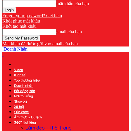
mật khẩu của bạn
Forgot your password? Get help
Khôi phục mật khẩu
Khởi tạo mật khẩu
email của bạn
Mật khẩu đã được gửi vào email của bạn.
Doanh Nhân
Video
Kinh tế
Top thương hiệu
Doanh nhân
Bất động sản
Nơi tôi sống
Showbiz
Xã hội
Sức khỏe
Ẩm thực – Du lịch
360° Nghiêng
Làm đẹp – Thời trang