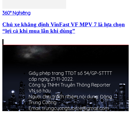
360° Nghiêng
Chủ xe khẳng định VinFast VF MPV 7 là lựa chọn
“lợi cả khi mua lẫn khi dùng”
Giấy phép trang TTĐT số 54/GP-STTTT
cấp ngày 21-11-2022.
Công ty TNHH Truyền Thông Reporter
VN sở hữu.
Người chịu trách nhiệm nội dung: Đặng
Trung Cường
Email: trungcuongtuoitre@gmail.com