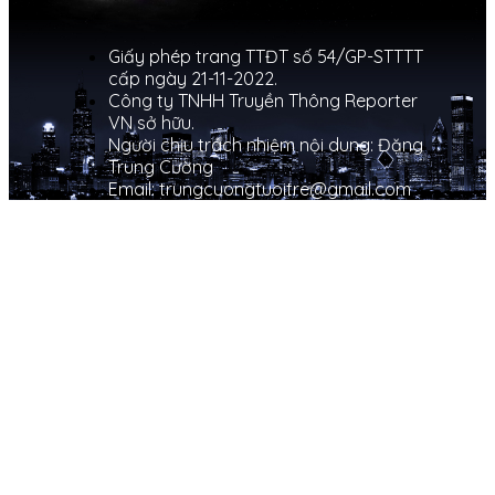
Giấy phép trang TTĐT số 54/GP-STTTT
cấp ngày 21-11-2022.
Công ty TNHH Truyền Thông Reporter
VN sở hữu.
Người chịu trách nhiệm nội dung: Đặng
Trung Cường
Email: trungcuongtuoitre@gmail.com