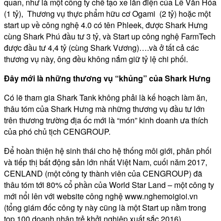
quan, như là một công ty chế tạo xe lăn điện của Lê Văn Hóa
(1 tỷ), Thương vụ thực phẩm hữu cơ Ogami (2 tỷ) hoặc một
start up về công nghệ 4.0 có tên Phleek, được Shark Hưng
cùng Shark Phú đầu tư 3 tỷ, và Start up công nghệ FarmTech
được đầu tư 4,4 tỷ (cùng Shark Vương)….và ở tất cả các
thương vụ này, ông đều không nắm giữ tỷ lệ chi phối.
Đây mới là những thương vụ “khủng” của Shark Hưng
Có lẽ tham gia Shark Tank không phải là kế hoạch làm ăn,
thâu tóm của Shark Hưng mà những thương vụ đầu tư lớn
trên thương trường địa ốc mới là “món” kinh doanh ưa thích
của phó chủ tịch CENGROUP.
Để hoàn thiện hệ sinh thái cho hệ thống môi giới, phân phối
và tiếp thị bất động sản lớn nhất Việt Nam, cuối năm 2017,
CENLAND (một công ty thành viên của CENGROUP) đã
thâu tóm tới 80% cổ phần của World Star Land – một công ty
mới nổi lên với website công nghệ www.nghemoigioi.vn
(tổng giám đốc công ty này cũng là một Start up nằm trong
top 100 doanh nhân trẻ khởi nghiệp xuất sắc 2016).