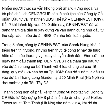
Nhiều người thực sự vẫn không biết Shark Hưng ngoài vai
trò phó chủ tịch CENGROUP còn là chủ tịch của Công ty Cổ
phần Đầu tư và Phát triển BĐS Thế Kỷ – CENINVEST (CIV).
Kể từ khi thành lập vào 2012 đến nay, CENINVEST đã và
đang tham gia đầu tư xây dựng và vận hành cũng như đầu tư
thứ cấp vào nhiều dự án BĐS lớn nhỏ trên toàn quốc.
Trong 5 năm, công ty CENINVEST của Shark Hưng khá tín
tiếng trên thị trường, nhưng trên thực tế công ty này đã thực
hiện rất nhiều thương vụ xoay chuyển đình đám. Đơn cử như
ngay năm đầu thành lập, CENINVEST đã tham gia đầu tư
vào dự án chung cư Lê Thành với 4 tòa chung cư cao 15
tầng, quy mô 624 căn hộ tại Tp.HCM; Sau đó 1 năm là đầu tư
vào dự án Thăng Long Garden tại 250 Minh Khai (Hà Nội) và
“hồi sinh” dự án Tân Tây Đô…
Thành công hơn cả phải kể tới thương vụ hợp tác với Công ty
CP Đầu tư Xây dựng NHS phát triển dự án chung cư Helios
Tower tại 75 Tam Trinh (Hà Nội) vào năm 2014, khi đó thị