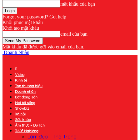
mật khẩu của bạn
Forgot your password? Get help
Khôi phục mật khẩu
Khởi tạo mật khẩu
email của bạn
Mật khẩu đã được gửi vào email của bạn.
Doanh Nhân
Video
Kinh tế
Top thương hiệu
Doanh nhân
Bất động sản
Nơi tôi sống
Showbiz
Xã hội
Sức khỏe
Ẩm thực – Du lịch
360° Nghiêng
Làm đẹp – Thời trang