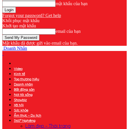
mật khẩu của bạn
Forgot your password? Get help
Khôi phục mật khẩu
Khởi tạo mật khẩu
email của bạn
Mật khẩu đã được gửi vào email của bạn.
Doanh Nhân
Video
Kinh tế
Top thương hiệu
Doanh nhân
Bất động sản
Nơi tôi sống
Showbiz
Xã hội
Sức khỏe
Ẩm thực – Du lịch
360° Nghiêng
Làm đẹp – Thời trang