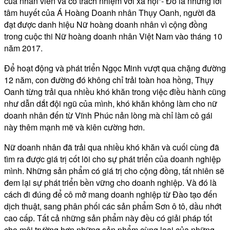
của nhân viên và có trách nhiệm với xã hội”- Đó là những lời
tâm huyết của Á Hoàng Doanh nhân Thụy Oanh, người đã
đạt được danh hiệu Nữ hoàng doanh nhân vì cộng đồng
trong cuộc thi Nữ hoàng doanh nhân Việt Nam vào tháng 10
năm 2017.
Để hoạt động và phát triển Ngọc Minh vượt qua chặng đường
12 năm, con đường đó không chỉ trải toàn hoa hồng, Thụy
Oanh từng trải qua nhiều khó khăn trong việc điều hành cũng
như dẫn dắt đội ngũ của mình, khó khăn không làm cho nữ
doanh nhân đến từ Vĩnh Phúc nản lòng mà chỉ làm cô gái
này thêm mạnh mẽ và kiên cường hơn.
Nữ doanh nhân đã trải qua nhiều khó khăn và cuối cùng đã
tìm ra được giá trị cốt lõi cho sự phát triển của doanh nghiệp
mình. Những sản phẩm có giá trị cho cộng đồng, tất nhiên sẽ
đem lại sự phát triển bền vững cho doanh nghiệp. Và đó là
cách đi đúng để cô mở mang doanh nghiệp từ Đào tạo đến
dịch thuật, sang phân phối các sản phẩm Sơn ô tô, dầu nhớt
cao cấp. Tất cả những sản phẩm này đều có giải pháp tốt
cho môi trường hơn những sản phẩm cùng loại của những