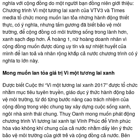
nghĩa với cộng đồng do một người bạn đồng niên giới thiệu:
Chương trình Vì một tương lai xanh của VTV3 và Times
media tổ chức mong muốn lan tỏa những hành động thiết
thực, có ý nghĩa, nhưng tấm gương đã biết bảo vệ môi
trường, để cộng đồng có môi trường sống trong lành hơn,
xanh sạch đẹp hơn. Á hoàng 1, nữ hoàng doanh nhân vì
cộng đồng muốn được dùng uy tín và sự nhiệt huyết của
mình để lan toả và nhân rộng khắp cả nước chương trình có ý
nghĩa to lớn này.
Mong muốn lan tỏa giá trị Vì một tương lai xanh
Được biết Cuộc thi “Vì một tương lai xanh 2017” được tổ chức
nhằm mục tiêu tuyên truyền, giáo dục ý thức hành động bảo
vệ môi trường, từ đó từng bước nâng cao trách nhiệm của
cộng đồng trong việc chung tay xây dựng cuộc sống xanh,
ngôi nhà sinh thái chung. Thuỵ Oanh mong muốn phát động
chương trình Vì tương lai xanh tại Vĩnh Phúc để Vĩnh phúc
hòa vào không khí chung của cả nước nhằm dấy lên ý thức
bảo vệ môi trường của giới trẻ và cộng đồng cả nước. Bên