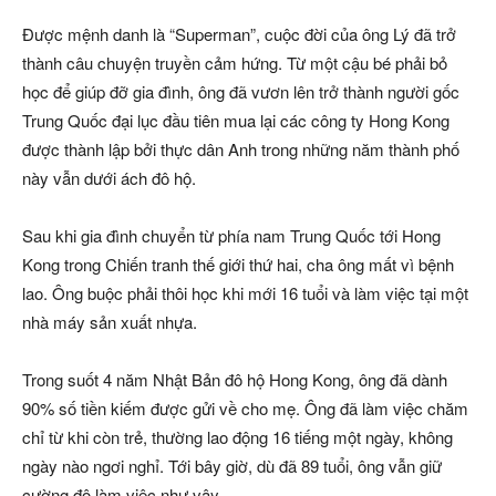
Được mệnh danh là “Superman”, cuộc đời của ông Lý đã trở
thành câu chuyện truyền cảm hứng. Từ một cậu bé phải bỏ
học để giúp đỡ gia đình, ông đã vươn lên trở thành người gốc
Trung Quốc đại lục đầu tiên mua lại các công ty Hong Kong
được thành lập bởi thực dân Anh trong những năm thành phố
này vẫn dưới ách đô hộ.
Sau khi gia đình chuyển từ phía nam Trung Quốc tới Hong
Kong trong Chiến tranh thế giới thứ hai, cha ông mất vì bệnh
lao. Ông buộc phải thôi học khi mới 16 tuổi và làm việc tại một
nhà máy sản xuất nhựa.
Trong suốt 4 năm Nhật Bản đô hộ Hong Kong, ông đã dành
90% số tiền kiếm được gửi về cho mẹ. Ông đã làm việc chăm
chỉ từ khi còn trẻ, thường lao động 16 tiếng một ngày, không
ngày nào ngơi nghỉ. Tới bây giờ, dù đã 89 tuổi, ông vẫn giữ
cường độ làm việc như vậy.