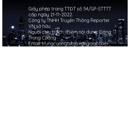
Giấy phép trang TTĐT số 54/GP-STTTT
cấp ngày 21-11-2022.
Công ty TNHH Truyền Thông Reporter
VN sở hữu.
Người chịu trách nhiệm nội dung: Đặng
Trung Cường
Email: trungcuongtuoitre@gmail.com