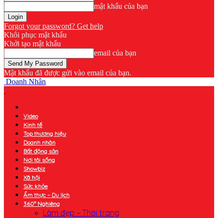
mật khẩu của bạn
Forgot your password? Get help
Khôi phục mật khẩu
Khởi tạo mật khẩu
email của bạn
Mật khẩu đã được gửi vào email của bạn.
Doanh Nhân
Video
Kinh tế
Top thương hiệu
Doanh nhân
Bất động sản
Nơi tôi sống
Showbiz
Xã hội
Sức khỏe
Ẩm thực – Du lịch
360° Nghiêng
Làm đẹp – Thời trang