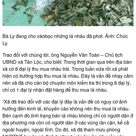
Bà Ly đang cho vàobọc những lá nhàu đã phơi. Ảnh: Chúc
Ly.
Trao đổi với chúng tôi, ông Nguyễn Văn Toàn – Chủ tịch
UBND xã Tân Lộc, cho biết: Trong thời gian qua trên địa bàn
xã có 8 đại lý thu mua nhàu trái. Trong tuần vừa rồi xã phát
hiện có trường hợp thu mua lá nhàu. Đây là vấn đề nhạy cảm
nên xã đã cho cán bộ chuyên môn kiểm tra thì trong 8 đại lý,
chỉ có 1 đại lý nhận đặt hàng để thu mua lá nhàu.
“Xã đã trao đổi với các đại lý đây là vấn đề có nguy cơ ảnh
hưởng đến kinh tế, khuyến cáo không nên thu mua lá nhàu.
Bên cạnh đó,tình trạng bán lá nhàu không chỉ có người dân ở
địa phương mà còn có người dân ở các vùng lân cận, kể cả
ngoài huyện, ngoài tỉnh. Do đó, xã đã tham mưu phòng