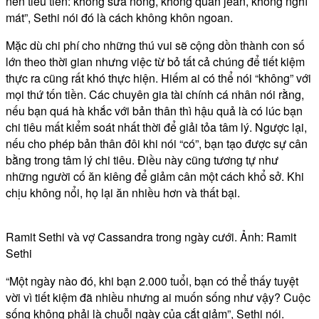
nên tiêu tiền: không sữa nóng, không quần jean, không nghỉ
mát”, Sethi nói đó là cách không khôn ngoan.
Mặc dù chi phí cho những thú vui sẽ cộng dồn thành con số
lớn theo thời gian nhưng việc từ bỏ tất cả chúng để tiết kiệm
thực ra cũng rất khó thực hiện. Hiếm ai có thể nói “không” với
mọi thứ tốn tiền. Các chuyên gia tài chính cá nhân nói rằng,
nếu bạn quá hà khắc với bản thân thì hậu quả là có lúc bạn
chi tiêu mất kiểm soát nhất thời để giải tỏa tâm lý. Ngược lại,
nếu cho phép bản thân đôi khi nói “có”, bạn tạo được sự cân
bằng trong tâm lý chi tiêu. Điều này cũng tương tự như
những người cố ăn kiêng để giảm cân một cách khổ sở. Khi
chịu không nổi, họ lại ăn nhiều hơn và thất bại.
Ramit Sethi và vợ Cassandra trong ngày cưới. Ảnh: Ramit
Sethi
“Một ngày nào đó, khi bạn 2.000 tuổi, bạn có thể thấy tuyệt
vời vì tiết kiệm đã nhiều nhưng ai muốn sống như vậy? Cuộc
sống không phải là chuỗi ngày của cắt giảm”, Sethi nói.