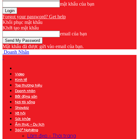
mật khẩu của bạn
Forgot your password? Get help
Khôi phục mật khẩu
Khởi tạo mật khẩu
email của bạn
Mật khẩu đã được gửi vào email của bạn.
Doanh Nhân
Video
Kinh tế
Top thương hiệu
Doanh nhân
Bất động sản
Nơi tôi sống
Showbiz
Xã hội
Sức khỏe
Ẩm thực – Du lịch
360° Nghiêng
Làm đẹp – Thời trang