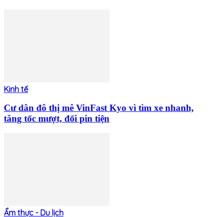
Kinh tế
Cư dân đô thị mê VinFast Kyo vì tìm xe nhanh,
tăng tốc mượt, đổi pin tiện
Ẩm thực - Du lịch