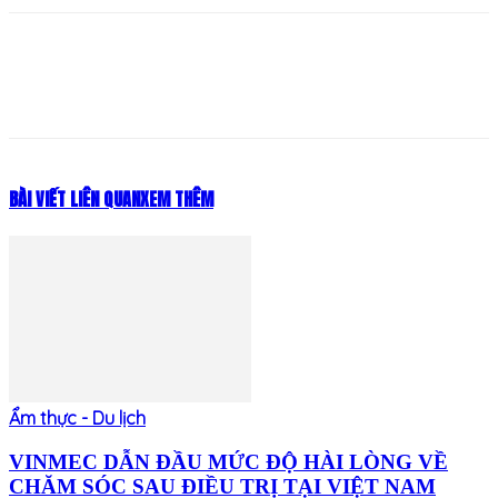
BÀI VIẾT LIÊN QUAN
XEM THÊM
Ẩm thực - Du lịch
VINMEC DẪN ĐẦU MỨC ĐỘ HÀI LÒNG VỀ
CHĂM SÓC SAU ĐIỀU TRỊ TẠI VIỆT NAM