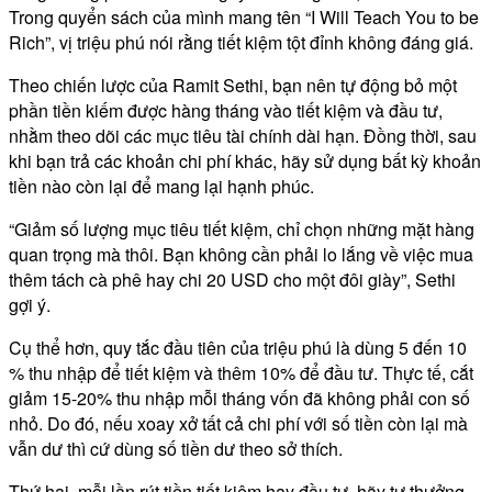
Trong quyển sách của mình mang tên “I Will Teach You to be
Rich”, vị triệu phú nói rằng tiết kiệm tột đỉnh không đáng giá.
Theo chiến lược của Ramit Sethi, bạn nên tự động bỏ một
phần tiền kiếm được hàng tháng vào tiết kiệm và đầu tư,
nhằm theo dõi các mục tiêu tài chính dài hạn. Đồng thời, sau
khi bạn trả các khoản chi phí khác, hãy sử dụng bất kỳ khoản
tiền nào còn lại để mang lại hạnh phúc.
“Giảm số lượng mục tiêu tiết kiệm, chỉ chọn những mặt hàng
quan trọng mà thôi. Bạn không cần phải lo lắng về việc mua
thêm tách cà phê hay chi 20 USD cho một đôi giày”, Sethi
gợi ý.
Cụ thể hơn, quy tắc đầu tiên của triệu phú là dùng 5 đến 10
% thu nhập để tiết kiệm và thêm 10% để đầu tư. Thực tế, cắt
giảm 15-20% thu nhập mỗi tháng vốn đã không phải con số
nhỏ. Do đó, nếu xoay xở tất cả chi phí với số tiền còn lại mà
vẫn dư thì cứ dùng số tiền dư theo sở thích.
Thứ hai, mỗi lần rút tiền tiết kiệm hay đầu tư, hãy tự thưởng