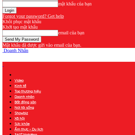
mật khẩu của bạn
Forgot your password? Get help
Khôi phục mật khẩu
Khởi tạo mật khẩu
email của bạn
Mật khẩu đã được gửi vào email của bạn.
Doanh Nhân
Video
Kinh tế
Top thương hiệu
Doanh nhân
Bất động sản
Nơi tôi sống
Showbiz
Xã hội
Sức khỏe
Ẩm thực – Du lịch
360° Nghiêng