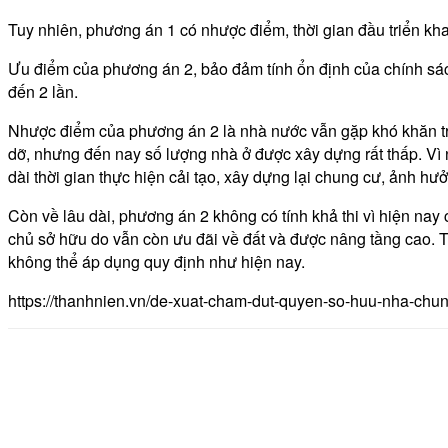
Tuy nhiên, phương án 1 có nhược điểm, thời gian đầu triển kha
Ưu điểm của phương án 2, bảo đảm tính ổn định của chính sác
đến 2 lần.
Nhược điểm của phương án 2 là nhà nước vẫn gặp khó khăn tro
dỡ, nhưng đến nay số lượng nhà ở được xây dựng rất thấp. Vì
dài thời gian thực hiện cải tạo, xây dựng lại chung cư, ảnh hư
Còn về lâu dài, phương án 2 không có tính khả thi vì hiện nay 
chủ sở hữu do vẫn còn ưu đãi về đất và được nâng tầng cao. T
không thể áp dụng quy định như hiện nay.
https://thanhnien.vn/de-xuat-cham-dut-quyen-so-huu-nha-c
Share