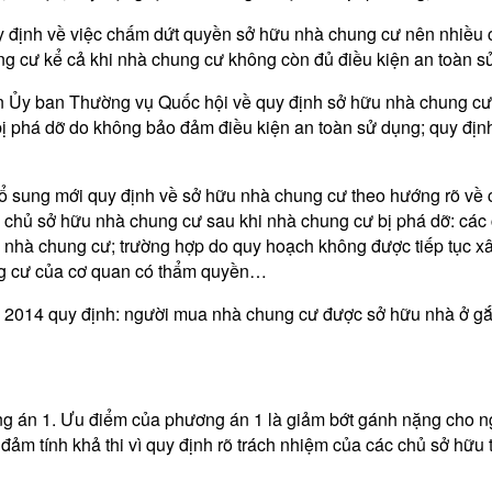
y định về việc chấm dứt quyền sở hữu nhà chung cư nên nhiều c
ng cư kể cả khi nhà chung cư không còn đủ điều kiện an toàn s
iến Ủy ban Thường vụ Quốc hội về quy định sở hữu nhà chung c
bị phá dỡ do không bảo đảm điều kiện an toàn sử dụng; quy đị
n bổ sung mới quy định về sở hữu nhà chung cư theo hướng rõ v
 chủ sở hữu nhà chung cư sau khi nhà chung cư bị phá dỡ: các 
 nhà chung cư; trường hợp do quy hoạch không được tiếp tục xâ
ung cư của cơ quan có thẩm quyền…
 2014 quy định: người mua nhà chung cư được sở hữu nhà ở gắn 
g án 1. Ưu điểm của phương án 1 là giảm bớt gánh nặng cho ngâ
ảm tính khả thi vì quy định rõ trách nhiệm của các chủ sở hữu t