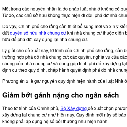
Một trong các nguyên nhân là do pháp luật nhà ở không có qu
Từ đó, các chủ sở hữu không thực hiện di dời, phá dỡ nhà chu
Do vậy, Chính phủ cho rằng cần thiết bổ sung mới và xin ý k
dứt
quyền sở hữu nhà chung cư
khi nhà chung cư thuộc diện 
hữu để phá dỡ, xây dựng lại nhà chung cư.
Lý giải cho đề xuất này, tờ trình của Chính phủ cho rằng, cầ
trường hợp phá dỡ nhà chung cư; các quyền, nghĩa vụ của các
chung của nhà chung cư và đóng góp kinh phí để xây dựng lại
định cư theo quy định, chấp hành quyết định phá dỡ nhà ch
Phương án 2 là giữ nguyên quy định hiện hành của luật Nhà ở
Giảm bớt gánh nặng cho ngân sách
Theo tờ trình của Chính phủ,
Bộ Xây dựng
đề xuất chọn phươn
xây dựng lại chung cư như hiện nay. Quy định mới này sẽ bảo đ
không phải áp dụng hệ số bồi thường như hiện hành.