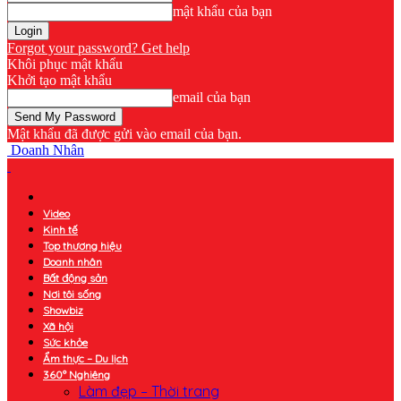
mật khẩu của bạn
Forgot your password? Get help
Khôi phục mật khẩu
Khởi tạo mật khẩu
email của bạn
Mật khẩu đã được gửi vào email của bạn.
Doanh Nhân
Video
Kinh tế
Top thương hiệu
Doanh nhân
Bất động sản
Nơi tôi sống
Showbiz
Xã hội
Sức khỏe
Ẩm thực – Du lịch
360° Nghiêng
Làm đẹp – Thời trang