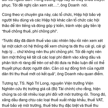
phục. Tôi đề nghị cần xem xét….”, ông Doanh nói.
Cũng theo vị chuyên gia này, các tổ chức, Hiệp hội bảo vệ
người tiêu dùng và các Hiệp hội khác cần tổ chức các hội
thảo để lên tiếng và đóng góp ý kiến, tránh việc gây tiền lệ
“thuế chồng thuế, phí chồng phí”.
“Trước đây đã đánh thuế vào các nhiên liệu rồi nên xem xét
lại một cách có hệ thống để xem chúng ta đã thu cái gì, cái gì
hợp lý… chứ không nên thu phí chồng phí. Tôi đề nghị nên
làm một thống kê tất cả các loại phí đánh vào xăng dầu và
phân tích rõ ràng để trên cơ sở đó đưa ra thảo luận để có thể
thuyết phục được người dân. Cần có sự đồng tình của người
dân thì thu thuế mới có kết quả”, ông Doanh nêu quan điểm.
Tương tự, TS. Ngô Trí Long, nguyên Viện trưởng Viện
Nghiên cứu thị trường giá cả (Bộ Tài chính) cho rằng, hiện
chúng ta có rất nhiều loại phí đối với môi trường rồi. Trong đó,
xăng dầu đang chịu các loại thuế xuất nhập khẩu, thuế VAT,
thuế bảo vệ môi trường, thuế tiêu thụ đặc biệt và thuế thu