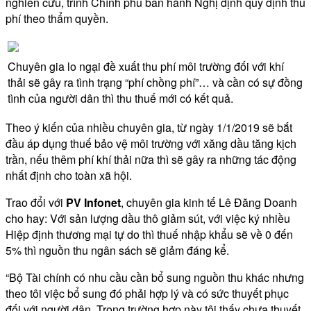
nghiên cứu, trình Chính phủ ban hành Nghị định quy định thu
phí theo thẩm quyền.
Chuyên gia lo ngại đề xuất thu phí môi trường đối với khí
thải sẽ gây ra tình trạng “phí chồng phí”… và cần có sự đồng
tình của người dân thì thu thuế mới có kết quả.
Theo ý kiến của nhiều chuyên gia, từ ngày 1/1/2019 sẽ bắt
đầu áp dụng thuế bảo vệ môi trường với xăng dầu tăng kịch
trần, nếu thêm phí khí thải nữa thì sẽ gây ra những tác động
nhất định cho toàn xã hội.
Trao đổi với
PV Infonet
, chuyên gia kinh tế Lê Đăng Doanh
cho hay: Với sản lượng dầu thô giảm sút, với việc ký nhiều
Hiệp định thương mại tự do thì thuế nhập khẩu sẽ về 0 đến
5% thì nguồn thu ngân sách sẽ giảm đáng kể.
“Bộ Tài chính có nhu cầu cần bổ sung nguồn thu khác nhưng
theo tôi việc bổ sung đó phải hợp lý và có sức thuyết phục
đối với người dân. Trong trường hợp này tôi thấy chưa thuyết